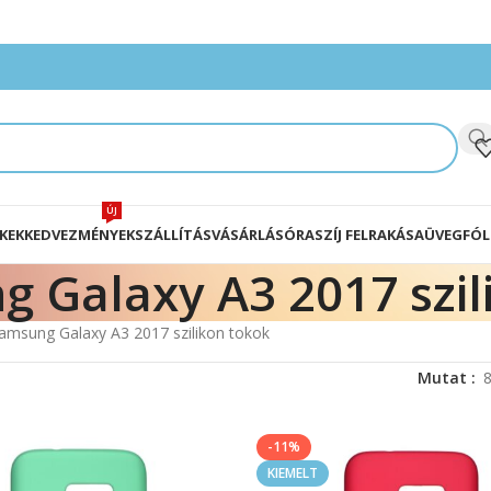
ÚJ
KEK
KEDVEZMÉNYEK
SZÁLLÍTÁS
VÁSÁRLÁS
ÓRASZÍJ FELRAKÁSA
ÜVEGFÓL
 Galaxy A3 2017 szil
amsung Galaxy A3 2017 szilikon tokok
Mutat
-11%
KIEMELT