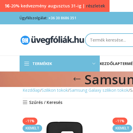
10-20% kedvezmény augusztus 31-ig |
részletek
Ügyfélszolgálat:
+36 30 8686 351
TERMÉKEK
KEZDŐLAP
TERMÉ
Samsung
Kezdőlap
Szilikon tokok
Samsung Galaxy szilikon tokok
S
Szűrés / Keresés
-11%
-11%
KIEMELT
KIEMELT