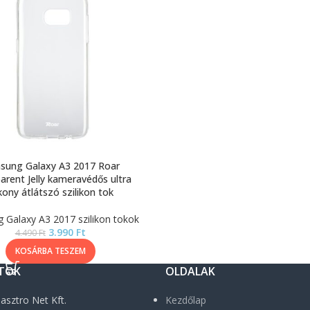
sung Galaxy A3 2017 Roar
arent Jelly kameravédős ultra
kony átlátszó szilikon tok
Galaxy A3 2017 szilikon tokok
3.990
Ft
4.490
Ft
KOSÁRBA TESZEM
TOK
OLDALAK
asztro Net Kft.
Kezdőlap