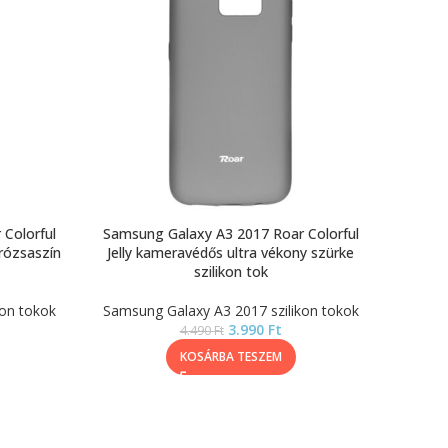
Colorful
Samsung Galaxy A3 2017 Roar Colorful
 rózsaszín
Jelly kameravédős ultra vékony szürke
szilikon tok
kon tokok
Samsung Galaxy A3 2017 szilikon tokok
3.990
Ft
4.490
Ft
KOSÁRBA TESZEM