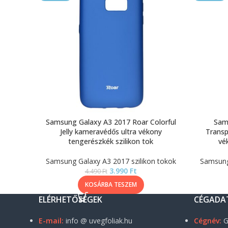
Samsung Galaxy A3 2017 Roar Colorful
Sam
Jelly kameravédős ultra vékony
Transp
tengerészkék szilikon tok
vé
Samsung Galaxy A3 2017 szilikon tokok
Samsung 
3.990
Ft
4.490
Ft
KOSÁRBA TESZEM
ELÉRHETŐSÉGEK
CÉGADA
E-mail:
info @ uvegfoliak.hu
Cégnév:
G