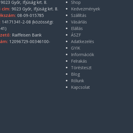
9023 Győr, Ifjúság krt. 8.
Shop
i cím:
9023 Győr, Ifjúság krt. 8.
Kedvezmények
ékszám:
08-09-015785
Szállítás
:
14171341-2-08 (közösségi:
Vásárlás
41)
Elállás
zető:
Raiffeisen Bank
ÁSZF
zám:
12096729-00346100-
Adatkezelés
GYIK
Információk
Felrakás
Törésteszt
Blog
Rólunk
Kapcsolat