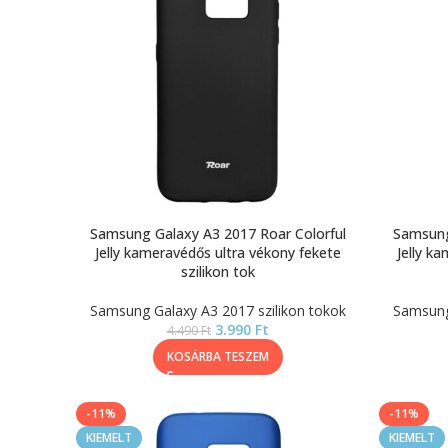
Samsung Galaxy A3 2017 Roar Colorful
Samsung
Jelly kameravédős ultra vékony fekete
Jelly k
szilikon tok
Samsung Galaxy A3 2017 szilikon tokok
Samsung 
3.990
Ft
4.490
Ft
KOSÁRBA TESZEM
-11%
-11%
KIEMELT
KIEMELT