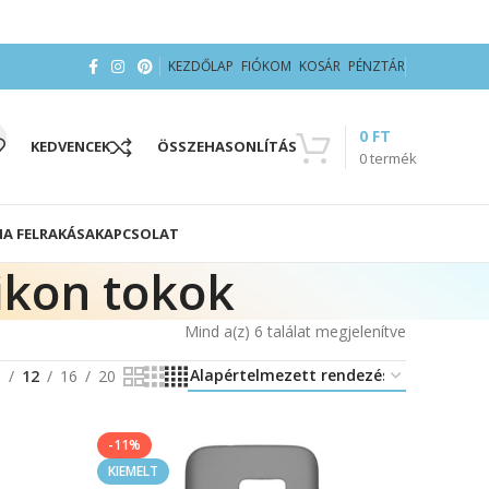
KEZDŐLAP
FIÓKOM
KOSÁR
PÉNZTÁR
0
FT
KEDVENCEK
ÖSSZEHASONLÍTÁS
0
termék
IA FELRAKÁSA
KAPCSOLAT
ikon tokok
Mind a(z) 6 találat megjelenítve
8
12
16
20
-11%
KIEMELT