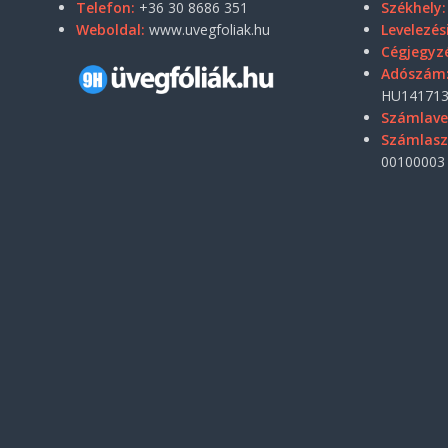
Telefon:
+36 30 8686 351
Székhely:
Weboldal:
www.uvegfoliak.hu
Levelezés
Cégjegyz
Adószám
HU141713
Számlave
Számlas
00100003