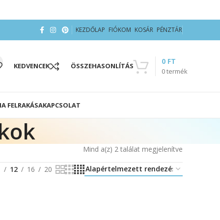
KEZDŐLAP
FIÓKOM
KOSÁR
PÉNZTÁR
0
FT
KEDVENCEK
ÖSSZEHASONLÍTÁS
0
termék
IA FELRAKÁSA
KAPCSOLAT
okok
Mind a(z) 2 találat megjelenítve
8
12
16
20