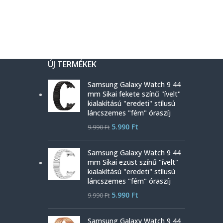
ÚJ TERMÉKEK
Samsung Galaxy Watch 9 44
mm Sikai fekete színű "ívelt"
kialakítású "eredeti" stílusú
láncszemes "fém" óraszíj
5.990
Ft
9.990
Ft
Samsung Galaxy Watch 9 44
mm Sikai ezüst színű "ívelt"
kialakítású "eredeti" stílusú
láncszemes "fém" óraszíj
5.990
Ft
9.990
Ft
Samsung Galaxy Watch 9 44