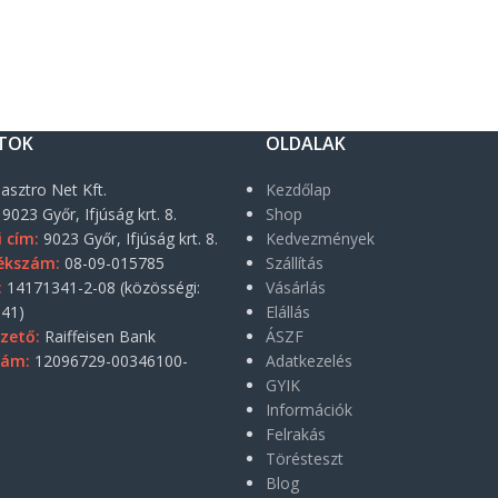
TOK
OLDALAK
asztro Net Kft.
Kezdőlap
9023 Győr, Ifjúság krt. 8.
Shop
i cím:
9023 Győr, Ifjúság krt. 8.
Kedvezmények
ékszám:
08-09-015785
Szállítás
:
14171341-2-08 (közösségi:
Vásárlás
41)
Elállás
zető:
Raiffeisen Bank
ÁSZF
zám:
12096729-00346100-
Adatkezelés
GYIK
Információk
Felrakás
Törésteszt
Blog