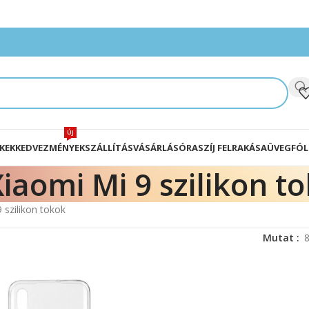
ÚJ
KEK
KEDVEZMÉNYEK
SZÁLLÍTÁS
VÁSÁRLÁS
ÓRASZÍJ FELRAKÁSA
ÜVEGFÓL
iaomi Mi 9 szilikon t
 szilikon tokok
Mutat