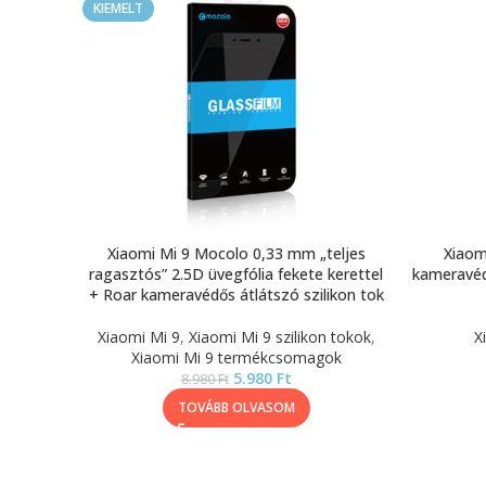
KIEMELT
Xiaomi Mi 9 Mocolo 0,33 mm „teljes
Xiaom
ragasztós” 2.5D üvegfólia fekete kerettel
kameravédő
+ Roar kameravédős átlátszó szilikon tok
Xiaomi Mi 9
,
Xiaomi Mi 9 szilikon tokok
,
X
Xiaomi Mi 9 termékcsomagok
5.980
Ft
8.980
Ft
TOVÁBB OLVASOM