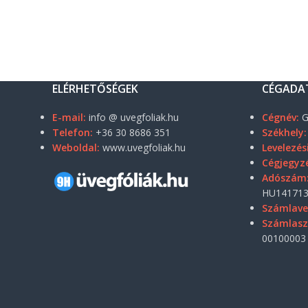
ELÉRHETŐSÉGEK
CÉGADA
E-mail:
info @ uvegfoliak.hu
Cégnév:
G
Telefon:
+36 30 8686 351
Székhely:
Weboldal:
www.uvegfoliak.hu
Levelezés
Cégjegyz
Adószám
HU141713
Számlave
Számlas
00100003