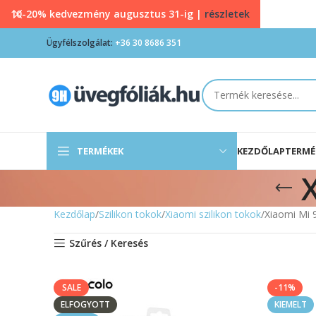
10-20% kedvezmény augusztus 31-ig |
részletek
Ügyfélszolgálat:
+36 30 8686 351
TERMÉKEK
KEZDŐLAP
TERMÉ
X
Kezdőlap
Szilikon tokok
Xiaomi szilikon tokok
Xiaomi Mi 9
Szűrés / Keresés
SALE
-11%
ELFOGYOTT
KIEMELT