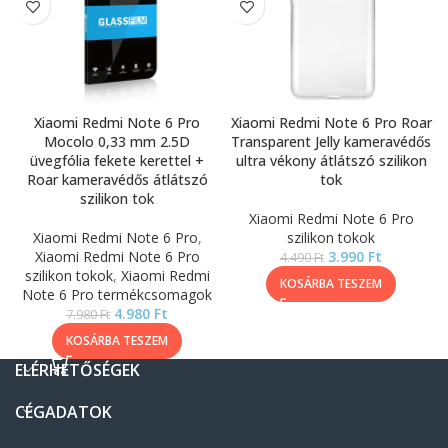
Xiaomi Redmi Note 6 Pro
Xiaomi Redmi Note 6 Pro Roar
Mocolo 0,33 mm 2.5D
Transparent Jelly kameravédős
üvegfólia fekete kerettel +
ultra vékony átlátszó szilikon
Roar kameravédős átlátszó
tok
szilikon tok
Xiaomi Redmi Note 6 Pro
Xiaomi Redmi Note 6 Pro
,
szilikon tokok
Xiaomi Redmi Note 6 Pro
3.990
Ft
4.490
Ft
szilikon tokok
,
Xiaomi Redmi
KOSÁRBA TESZEM
Note 6 Pro termékcsomagok
4.980
Ft
7.980
Ft
KOSÁRBA TESZEM
ELÉRHETŐSÉGEK
CÉGADATOK