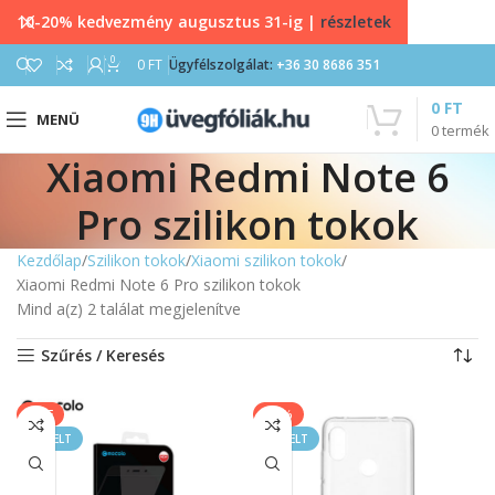
10-20% kedvezmény augusztus 31-ig |
részletek
0
0
FT
Ügyfélszolgálat:
+36 30 8686 351
0
FT
MENÜ
0
termék
Xiaomi Redmi Note 6
Pro szilikon tokok
Kezdőlap
Szilikon tokok
Xiaomi szilikon tokok
Xiaomi Redmi Note 6 Pro szilikon tokok
Mind a(z) 2 találat megjelenítve
Szűrés / Keresés
SALE
-11%
KIEMELT
KIEMELT