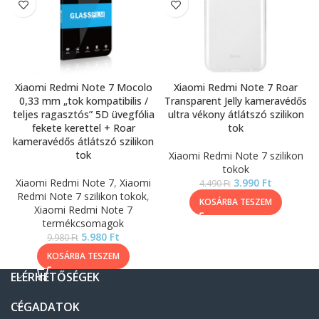
Xiaomi Redmi Note 7 Mocolo
Xiaomi Redmi Note 7 Roar
0,33 mm „tok kompatibilis /
Transparent Jelly kameravédős
teljes ragasztós” 5D üvegfólia
ultra vékony átlátszó szilikon
fekete kerettel + Roar
tok
kameravédős átlátszó szilikon
tok
Xiaomi Redmi Note 7 szilikon
tokok
Xiaomi Redmi Note 7
,
Xiaomi
3.990
Ft
4.490
Ft
Redmi Note 7 szilikon tokok
,
KOSÁRBA TESZEM
Xiaomi Redmi Note 7
termékcsomagok
5.980
Ft
9.980
Ft
KOSÁRBA TESZEM
ELÉRHETŐSÉGEK
CÉGADATOK