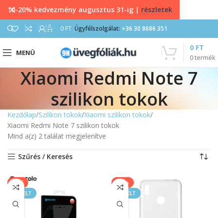
10-20% kedvezmény augusztus 31-ig |
részletek
0
0
FT
Ügyfélszolgálat:
+36 30 8686 351
0
FT
MENÜ
0
termék
Xiaomi Redmi Note 7
szilikon tokok
Kezdőlap
Szilikon tokok
Xiaomi szilikon tokok
Xiaomi Redmi Note 7 szilikon tokok
Mind a(z) 2 találat megjelenítve
Szűrés / Keresés
SALE
-11%
KIEMELT
KIEMELT