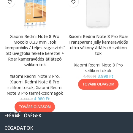
Xiaomi Redmi Note 8 Pro
Xiaomi Redmi Note 8 Pro Roar
Mocolo 0,33 mm „tok
Transparent Jelly kameravédős
kompatibilis / teljes ragasztós”
ultra vékony átlátszó szilikon
5D üvegfólia fekete kerettel +
tok
Roar kameravédős átlátszó
szilikon tok
Xiaomi Redmi Note 8 Pro
szilikon tokok
Xiaomi Redmi Note 8 Pro
,
3.990
Ft
4.490
Ft
Xiaomi Redmi Note 8 Pro
TOVÁBB OLVASOM
szilikon tokok
,
Xiaomi Redmi
Note 8 Pro termékcsomagok
4.980
Ft
9.980
Ft
TOVÁBB OLVASOM
ELÉRHETŐSÉGEK
CÉGADATOK