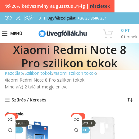
10-20% kedvezmény augusztus 31-ig |
részletek
0
0
FT
Ügyfélszolgálat:
+36 30 8686 351
0
FT
MENÜ
0
termék
Xiaomi Redmi Note 8
Pro szilikon tokok
Kezdőlap
Szilikon tokok
Xiaomi szilikon tokok
Xiaomi Redmi Note 8 Pro szilikon tokok
Mind a(z) 2 találat megjelenítve
Szűrés / Keresés
SALE
-11%
ELFOGYOTT
ELFOGYOTT
KIEMELT
KIEMELT