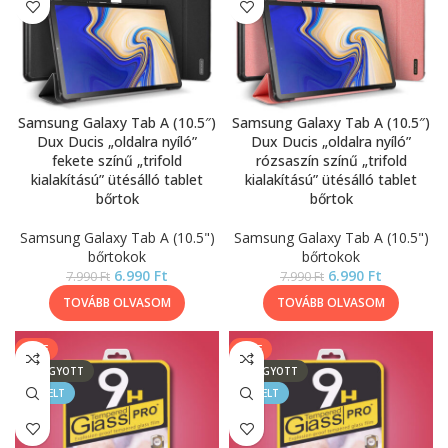
Samsung Galaxy Tab A (10.5″)
Samsung Galaxy Tab A (10.5″)
Dux Ducis „oldalra nyíló”
Dux Ducis „oldalra nyíló”
fekete színű „trifold
rózsaszín színű „trifold
kialakítású” ütésálló tablet
kialakítású” ütésálló tablet
bőrtok
bőrtok
Samsung Galaxy Tab A (10.5")
Samsung Galaxy Tab A (10.5")
bőrtokok
bőrtokok
6.990
Ft
6.990
Ft
7.990
Ft
7.990
Ft
TOVÁBB OLVASOM
TOVÁBB OLVASOM
SALE
SALE
ELFOGYOTT
ELFOGYOTT
KIEMELT
KIEMELT