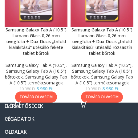
Samsung Galaxy Tab A (10.5″)
Samsung Galaxy Tab A (10.5″)
Lumann Glass 0,26 mm
Lumann Glass 0,26 mm
üvegfólia + Dux Ducis „trifold
üvegfólia + Dux Ducis „trifold
kialakítású” ütésálló fekete
kialakítású” ütésálló rózsaszín
tablet bőrtok
tablet bőrtok
Samsung Galaxy Tab A (10.5")
,
Samsung Galaxy Tab A (10.5")
,
Samsung Galaxy Tab A (10.5")
Samsung Galaxy Tab A (10.5")
bőrtokok
,
Samsung Galaxy Tab
bőrtokok
,
Samsung Galaxy Tab
A (10.5") termékcsomagok
A (10.5") termékcsomagok
8.980
Ft
8.980
Ft
10.980
Ft
10.980
Ft
TOVÁBB OLVASOM
TOVÁBB OLVASOM
ELÉRHETŐSÉGEK
CÉGADATOK
OLDALAK