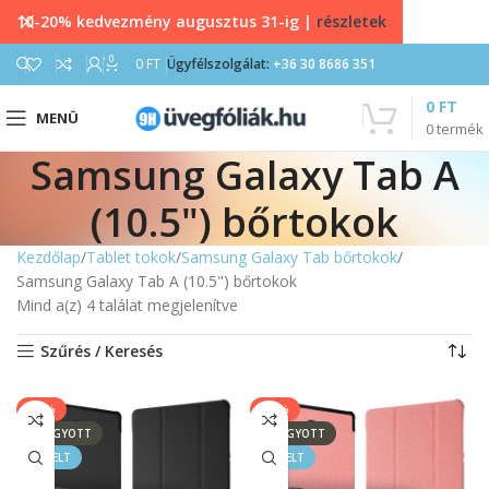
10-20% kedvezmény augusztus 31-ig |
részletek
0
0
FT
Ügyfélszolgálat:
+36 30 8686 351
0
FT
MENÜ
0
termék
Samsung Galaxy Tab A
(10.5") bőrtokok
Kezdőlap
Tablet tokok
Samsung Galaxy Tab bőrtokok
Samsung Galaxy Tab A (10.5") bőrtokok
Mind a(z) 4 találat megjelenítve
Szűrés / Keresés
-13%
-13%
ELFOGYOTT
ELFOGYOTT
KIEMELT
KIEMELT