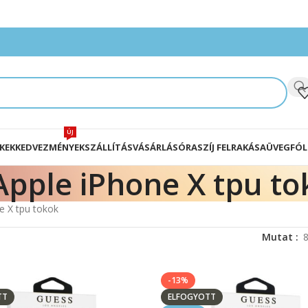
ÚJ
KEK
KEDVEZMÉNYEK
SZÁLLÍTÁS
VÁSÁRLÁS
ÓRASZÍJ FELRAKÁSA
ÜVEGFÓL
Apple iPhone X tpu to
e X tpu tokok
Mutat
-13%
TT
ELFOGYOTT