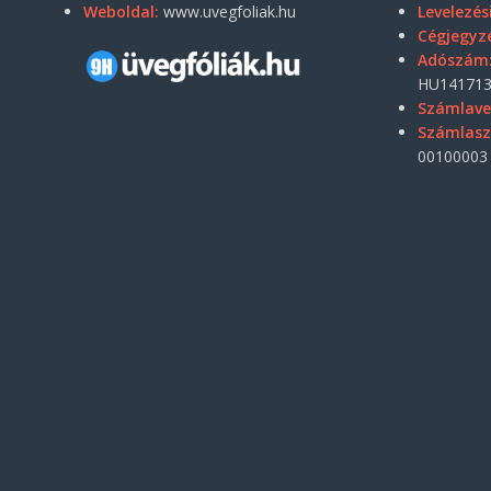
Weboldal:
www.uvegfoliak.hu
Levelezés
Cégjegyz
Adószám
HU141713
Számlave
Számlas
00100003