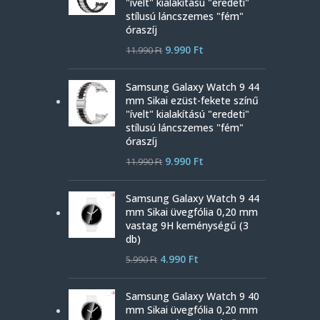
"ívelt" kialakítású "eredeti"
stílusú láncszemes "fém"
óraszíj
9.990
Ft
11.990
Ft
Samsung Galaxy Watch 9 44
mm Sikai ezüst-fekete színű
"ívelt" kialakítású "eredeti"
stílusú láncszemes "fém"
óraszíj
9.990
Ft
11.990
Ft
Samsung Galaxy Watch 9 44
mm Sikai üvegfólia 0,20 mm
vastag 9H keménységű (3
db)
4.990
Ft
5.990
Ft
Samsung Galaxy Watch 9 40
mm Sikai üvegfólia 0,20 mm