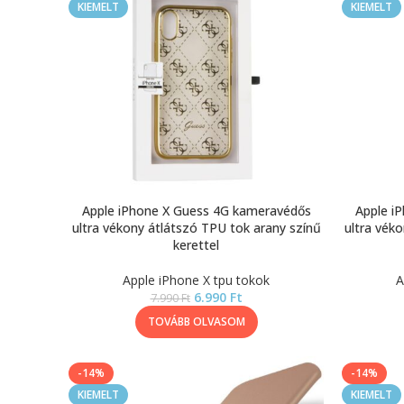
KIEMELT
KIEMELT
Apple iPhone X Guess 4G kameravédős
Apple i
ultra vékony átlátszó TPU tok arany színű
ultra vék
kerettel
Apple iPhone X tpu tokok
A
6.990
Ft
7.990
Ft
TOVÁBB OLVASOM
-14%
-14%
KIEMELT
KIEMELT