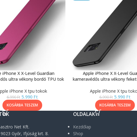
e iPhone X X-Level Guardian
Apple iPhone X X-Level Gua
dős ultra vékony bordó TPU tok
kameravédős ultra vékony feke
pple iPhone X tpu tokok
Apple iPhone X tpu tok
5.990
Ft
5.990
Ft
6.990
Ft
6.990
Ft
KOSÁRBA TESZEM
KOSÁRBA TESZEM
TOK
OLDALAK
asztro Net Kft.
Kezdőlap
9023 Győr, Ifjúság krt. 8.
Shop