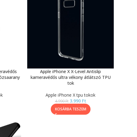
eravédős
Apple iPhone X X-Level Antislip
rózsaarany
kameravédős ultra vékony átlátszó TPU
tok
ok
Apple iPhone X tpu tokok
3.990
Ft
4.990
Ft
KOSÁRBA TESZEM