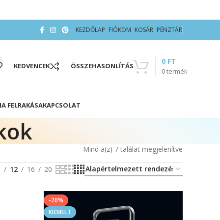
KEZDŐLAP
FIÓKOM
KOSÁR
PÉNZTÁR
0
FT
KEDVENCEK
ÖSSZEHASONLÍTÁS
0
termék
IA FELRAKÁSA
KAPCSOLAT
kok
Mind a(z) 7 találat megjelenítve
8
12
16
20
-20%
KIEMELT