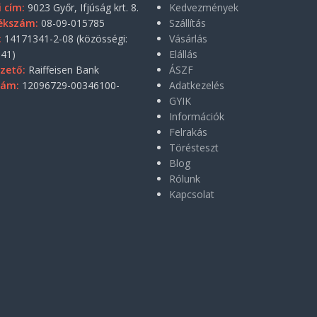
i cím:
9023 Győr, Ifjúság krt. 8.
Kedvezmények
ékszám:
08-09-015785
Szállítás
:
14171341-2-08 (közösségi:
Vásárlás
41)
Elállás
zető:
Raiffeisen Bank
ÁSZF
zám:
12096729-00346100-
Adatkezelés
GYIK
Információk
Felrakás
Törésteszt
Blog
Rólunk
Kapcsolat