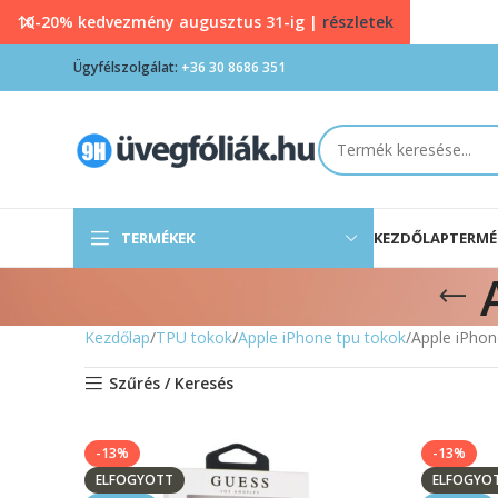
10-20% kedvezmény augusztus 31-ig |
részletek
Ügyfélszolgálat:
+36 30 8686 351
TERMÉKEK
KEZDŐLAP
TERMÉ
Kezdőlap
TPU tokok
Apple iPhone tpu tokok
Apple iPhon
Szűrés / Keresés
-13%
-13%
ELFOGYOTT
ELFOGYO