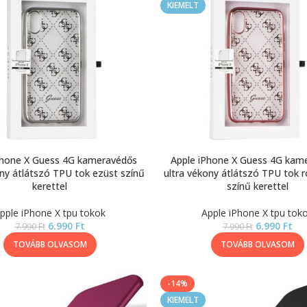
KIEMELT
Phone X Guess 4G kameravédős
Apple iPhone X Guess 4G kam
ony átlátszó TPU tok ezüst színű
ultra vékony átlátszó TPU tok 
kerettel
színű kerettel
pple iPhone X tpu tokok
Apple iPhone X tpu tok
6.990
Ft
6.990
Ft
7.990
Ft
7.990
Ft
TOVÁBB OLVASOM
TOVÁBB OLVASOM
-14%
KIEMELT