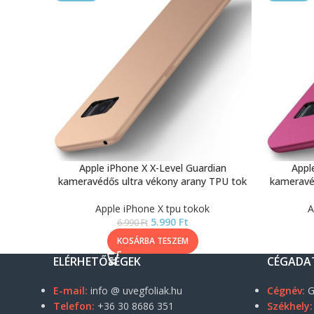
Apple iPhone X X-Level Guardian
Appl
kameravédős ultra vékony arany TPU tok
kameravé
Apple iPhone X tpu tokok
A
5.990
Ft
6.990
Ft
KOSÁRBA TESZEM
ELÉRHETŐSÉGEK
CÉGADA
E-mail:
info @ uvegfoliak.hu
Cégnév:
G
Telefon:
+36 30 8686 351
Székhely: