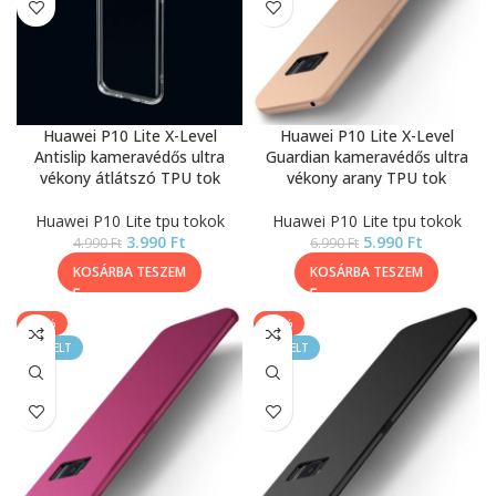
Huawei P10 Lite X-Level
Huawei P10 Lite X-Level
Antislip kameravédős ultra
Guardian kameravédős ultra
vékony átlátszó TPU tok
vékony arany TPU tok
Huawei P10 Lite tpu tokok
Huawei P10 Lite tpu tokok
3.990
Ft
5.990
Ft
4.990
Ft
6.990
Ft
KOSÁRBA TESZEM
KOSÁRBA TESZEM
-14%
-14%
KIEMELT
KIEMELT