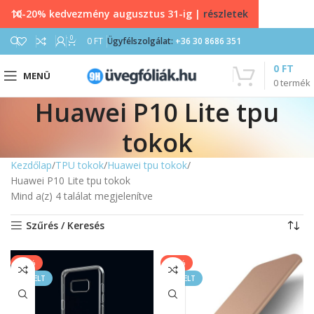
10-20% kedvezmény augusztus 31-ig |
részletek
0
0
FT
Ügyfélszolgálat:
+36 30 8686 351
0
FT
MENÜ
0
termék
Huawei P10 Lite tpu
tokok
Kezdőlap
TPU tokok
Huawei tpu tokok
Huawei P10 Lite tpu tokok
Mind a(z) 4 találat megjelenítve
Szűrés / Keresés
-20%
-14%
KIEMELT
KIEMELT