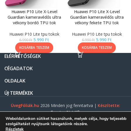
Huawei P10 Lite X-Level
Huawei P10 Lite X-Level
Guardian kameravédős ultra
Guardian kameravédős ultra
vékony bordó TPU tok
vékony fekete TPU tok
Huawei P10 Lite tpu tokok
Huawei P10 Lite tpu tokok
5.990
Ft
5.990
Ft
6.990
Ft
6.990
Ft
KOSÁRBA TESZEM
KOSÁRBA TESZEM
ELÉRHETŐSÉGEK
CÉGADATOK
OLDALAK
ÚJ TERMÉKEK
ÜvegFóliák.hu
2026 Minden jog fenntartva |
Készítette:
Gasztro Net Kft.
Weboldalunkon sütiket használunk, melyek célja, hogy teljesebb
szolgáltatást nyújtsunk látogatóink részére.
Részletek