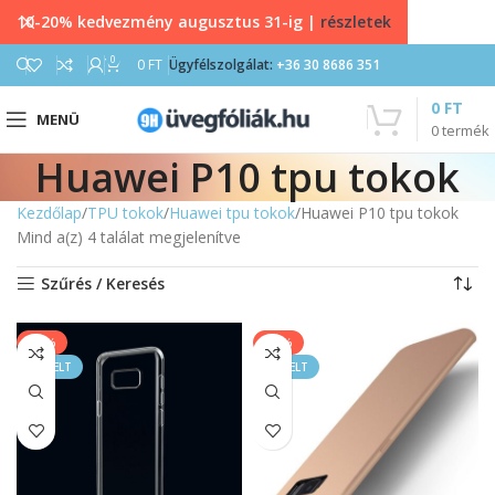
10-20% kedvezmény augusztus 31-ig |
részletek
0
0
FT
Ügyfélszolgálat:
+36 30 8686 351
0
FT
MENÜ
0
termék
Huawei P10 tpu tokok
Kezdőlap
TPU tokok
Huawei tpu tokok
Huawei P10 tpu tokok
Mind a(z) 4 találat megjelenítve
Szűrés / Keresés
-20%
-14%
KIEMELT
KIEMELT