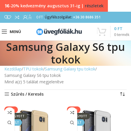
10-20% kedvezmény augusztus 31-ig |
részletek
0
0
FT
Ügyfélszolgálat:
+36 30 8686 351
0
FT
MENÜ
0
termék
Samsung Galaxy S6 tpu
tokok
Kezdőlap
TPU tokok
Samsung Galaxy tpu tokok
Samsung Galaxy S6 tpu tokok
Mind a(z) 5 találat megjelenítve
Szűrés / Keresés
-14%
-14%
ELFOGYOTT
ELFOGYOTT
KIEMELT
KIEMELT