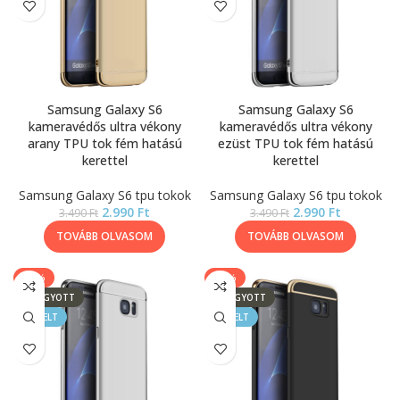
Samsung Galaxy S6
Samsung Galaxy S6
kameravédős ultra vékony
kameravédős ultra vékony
arany TPU tok fém hatású
ezüst TPU tok fém hatású
kerettel
kerettel
Samsung Galaxy S6 tpu tokok
Samsung Galaxy S6 tpu tokok
2.990
Ft
2.990
Ft
3.490
Ft
3.490
Ft
TOVÁBB OLVASOM
TOVÁBB OLVASOM
-14%
-14%
ELFOGYOTT
ELFOGYOTT
KIEMELT
KIEMELT