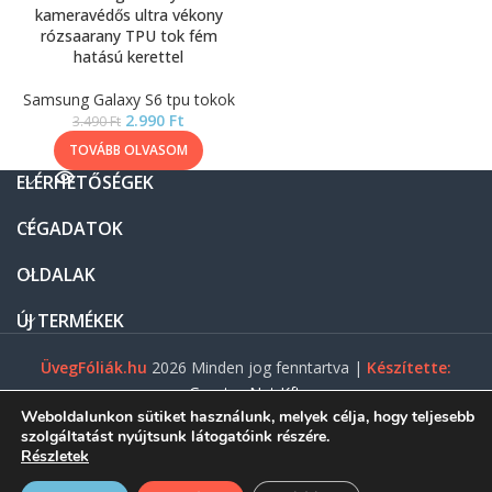
kameravédős ultra vékony
rózsaarany TPU tok fém
hatású kerettel
Samsung Galaxy S6 tpu tokok
2.990
Ft
3.490
Ft
TOVÁBB OLVASOM
ELÉRHETŐSÉGEK
CÉGADATOK
OLDALAK
ÚJ TERMÉKEK
ÜvegFóliák.hu
2026 Minden jog fenntartva |
Készítette:
Gasztro Net Kft.
Weboldalunkon sütiket használunk, melyek célja, hogy teljesebb
szolgáltatást nyújtsunk látogatóink részére.
Részletek
0