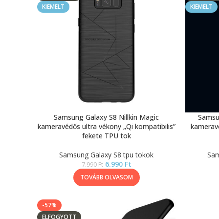
KIEMELT
KIEMELT
Samsung Galaxy S8 Nillkin Magic
Samsun
kameravédős ultra vékony „Qi kompatibilis”
kameravé
fekete TPU tok
Samsung Galaxy S8 tpu tokok
Sam
6.990
Ft
7.990
Ft
TOVÁBB OLVASOM
-57%
ELFOGYOTT