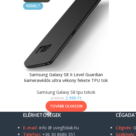
KIEMELT
Samsung Galaxy S8 X-Level Guardian
kameravédős ultra vékony fekete TPU tok
Samsung Galaxy S8 tpu tokok
2.990
Ft
6.990
Ft
TOVÁBB OLVASOM
ELÉRHETŐSÉGEK
CÉGADA
E-mail:
info @ uvegfoliak.hu
Cégnév:
G
Telefon:
+36 30 8686 351
Székhely: