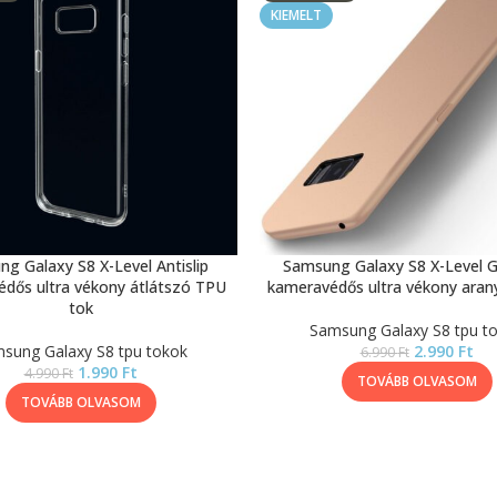
KIEMELT
g Galaxy S8 X-Level Antislip
Samsung Galaxy S8 X-Level G
dős ultra vékony átlátszó TPU
kameravédős ultra vékony aran
tok
Samsung Galaxy S8 tpu t
sung Galaxy S8 tpu tokok
2.990
Ft
6.990
Ft
1.990
Ft
4.990
Ft
TOVÁBB OLVASOM
TOVÁBB OLVASOM