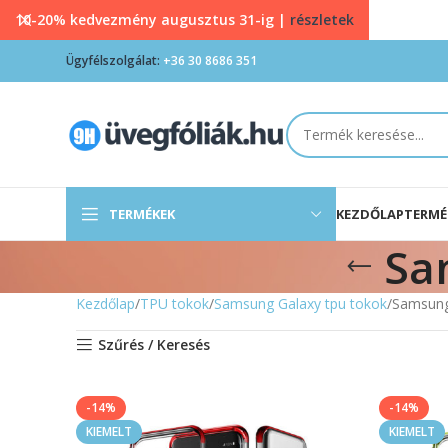
10-20% kedvezmény augusztus 31-ig |
részletek
Ügyfélszolgálat:
+36 30 8686 351
TERMÉKEK
KEZDŐLAP
TERMÉ
Sa
Kezdőlap
TPU tokok
Samsung Galaxy tpu tokok
Samsung
Szűrés / Keresés
-14%
-14%
KIEMELT
KIEMELT