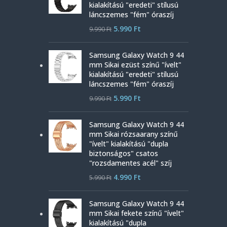
kialakítású "eredeti" stílusú
láncszemes "fém" óraszíj
5.990
Ft
9.990
Ft
Samsung Galaxy Watch 9 44
mm Sikai ezüst színű "ívelt"
kialakítású "eredeti" stílusú
láncszemes "fém" óraszíj
5.990
Ft
9.990
Ft
Samsung Galaxy Watch 9 44
mm Sikai rózsaarany színű
"ívelt" kialakítású "dupla
biztonságos" csatos
"rozsdamentes acél" szíj
4.990
Ft
5.990
Ft
Samsung Galaxy Watch 9 44
mm Sikai fekete színű "ívelt"
kialakítású "dupla