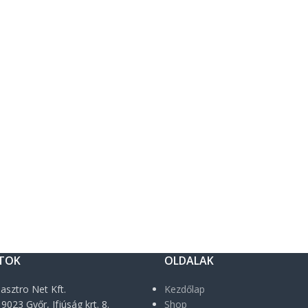
TOK
OLDALAK
asztro Net Kft.
Kezdőlap
9023 Győr, Ifjúság krt. 8.
Shop