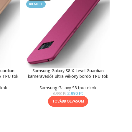
KIEMELT
uardian
Samsung Galaxy S8 X-Level Guardian
y TPU tok
kameravédős ultra vékony bordó TPU tok
okok
Samsung Galaxy S8 tpu tokok
2.990
Ft
6.990
Ft
TOVÁBB OLVASOM