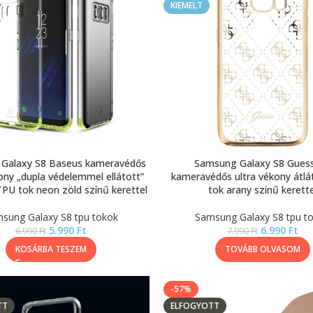
KIEMELT
Galaxy S8 Baseus kameravédős
Samsung Galaxy S8 Gues
ony „dupla védelemmel ellátott”
kameravédős ultra vékony átl
TPU tok neon zöld színű kerettel
tok arany színű kerette
sung Galaxy S8 tpu tokok
Samsung Galaxy S8 tpu t
5.990
Ft
6.990
Ft
6.990
Ft
7.990
Ft
KOSÁRBA TESZEM
TOVÁBB OLVASOM
-57%
TT
ELFOGYOTT