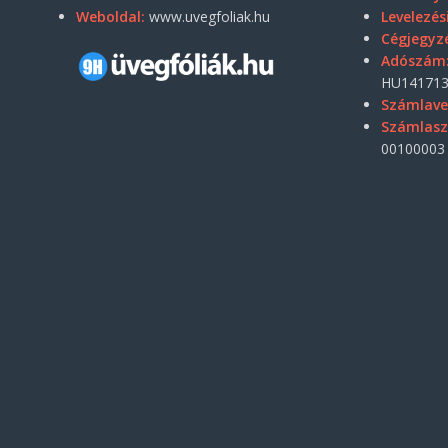
Weboldal:
www.uvegfoliak.hu
Levelezés
Cégjegyz
Adószám
HU141713
Számlave
Számlas
00100003