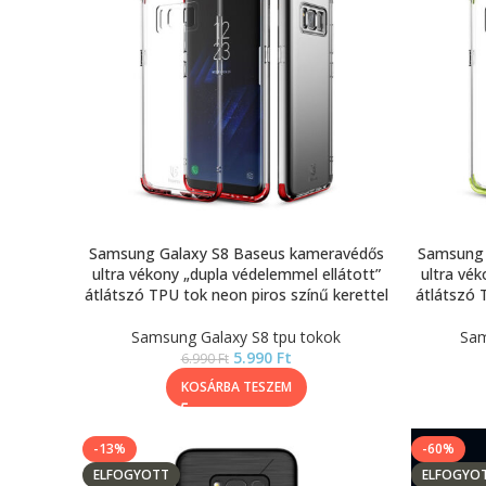
Samsung Galaxy S8 Baseus kameravédős
Samsung 
ultra vékony „dupla védelemmel ellátott”
ultra vék
átlátszó TPU tok neon piros színű kerettel
átlátszó 
Samsung Galaxy S8 tpu tokok
Sam
5.990
Ft
6.990
Ft
KOSÁRBA TESZEM
-13%
-60%
ELFOGYOTT
ELFOGYO