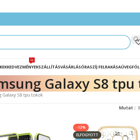
ÚJ
KEK
KEDVEZMÉNYEK
SZÁLLÍTÁS
VÁSÁRLÁS
ÓRASZÍJ FELRAKÁSA
ÜVEGFÓL
msung Galaxy S8 tpu 
 Galaxy S8 tpu tokok
Mutat
-13%
ELFOGYOTT