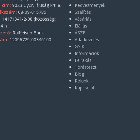
i cím:
9023 Győr, Ifjúság krt. 8.
Kedvezmények
ékszám:
08-09-015785
Szállítás
:
14171341-2-08 (közösségi:
Vásárlás
41)
Elállás
zető:
Raiffeisen Bank
ÁSZF
zám:
12096729-00346100-
Adatkezelés
GYIK
Információk
Felrakás
Törésteszt
Blog
Rólunk
Kapcsolat