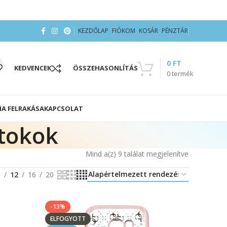
KEZDŐLAP
FIÓKOM
KOSÁR
PÉNZTÁR
0
FT
KEDVENCEK
ÖSSZEHASONLÍTÁS
0
termék
IA FELRAKÁSA
KAPCSOLAT
tokok
Mind a(z) 9 találat megjelenítve
8
12
16
20
-13%
ELFOGYOTT