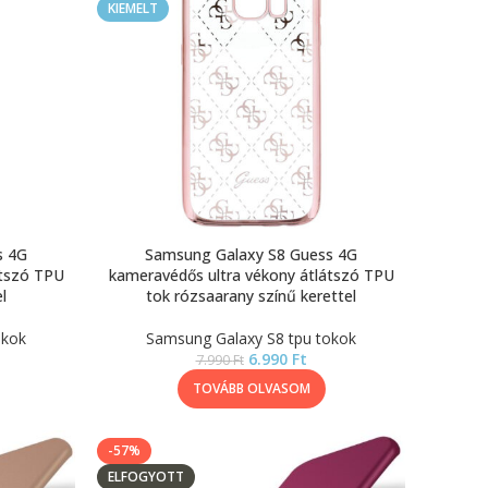
KIEMELT
s 4G
Samsung Galaxy S8 Guess 4G
átszó TPU
kameravédős ultra vékony átlátszó TPU
l
tok rózsaarany színű kerettel
okok
Samsung Galaxy S8 tpu tokok
6.990
Ft
7.990
Ft
TOVÁBB OLVASOM
-57%
ELFOGYOTT