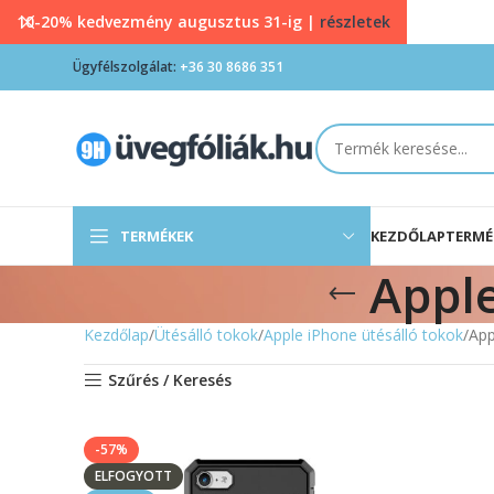
10-20% kedvezmény augusztus 31-ig |
részletek
Ügyfélszolgálat:
+36 30 8686 351
TERMÉKEK
KEZDŐLAP
TERMÉ
Apple
Kezdőlap
Ütésálló tokok
Apple iPhone ütésálló tokok
App
Szűrés / Keresés
-57%
ELFOGYOTT