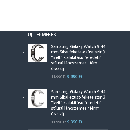
ÚJ TERMÉKEK
Samsung Galaxy Watch 9 44
mm Sikai fekete-ezüst színű
"ívelt" kialakítású "eredeti"
stílusú láncszemes "fém"
óraszíj
9.990
Ft
11.990
Ft
Samsung Galaxy Watch 9 44
mm Sikai ezüst-fekete színű
"ívelt" kialakítású "eredeti"
stílusú láncszemes "fém"
óraszíj
9.990
Ft
11.990
Ft