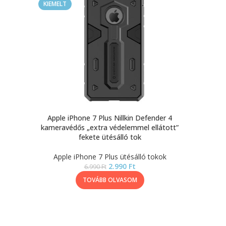
KIEMELT
Apple iPhone 7 Plus Nillkin Defender 4
kameravédős „extra védelemmel ellátott”
fekete ütésálló tok
Apple iPhone 7 Plus ütésálló tokok
2.990
Ft
6.990
Ft
TOVÁBB OLVASOM