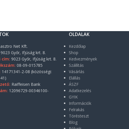
TOK
OLDALAK
asztro Net Kft.
Kezdőlap
9023 Győr, Ifjúság krt. 8.
Shop
i cím:
9023 Győr, Ifjúság krt. 8.
Kedvezmények
ékszám:
08-09-015785
Szállítás
:
14171341-2-08 (közösségi:
Vásárlás
41)
Elállás
zető:
Raiffeisen Bank
ÁSZF
zám:
12096729-00346100-
Adatkezelés
GYIK
Információk
Felrakás
Törésteszt
Blog
Rólunk