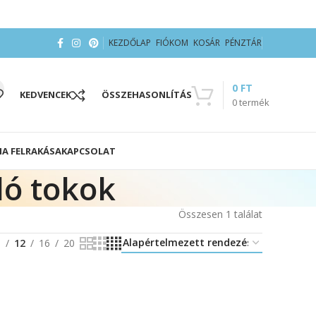
KEZDŐLAP
FIÓKOM
KOSÁR
PÉNZTÁR
0
FT
KEDVENCEK
ÖSSZEHASONLÍTÁS
0
termék
IA FELRAKÁSA
KAPCSOLAT
ló tokok
Összesen 1 találat
8
12
16
20