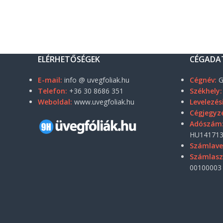
ELÉRHETŐSÉGEK
CÉGADA
E-mail:
info @ uvegfoliak.hu
Cégnév:
G
Telefon:
+36 30 8686 351
Székhely:
Weboldal:
www.uvegfoliak.hu
Levelezés
Cégjegyz
Adószám
HU141713
Számlave
Számlas
00100003