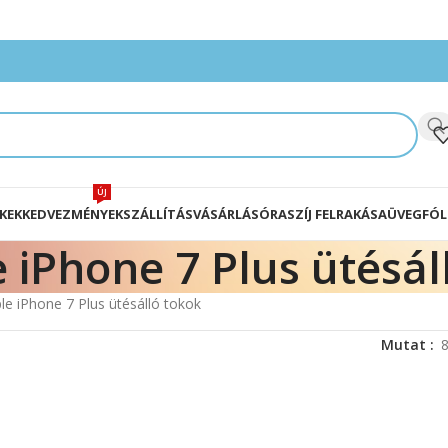
ÚJ
KEK
KEDVEZMÉNYEK
SZÁLLÍTÁS
VÁSÁRLÁS
ÓRASZÍJ FELRAKÁSA
ÜVEGFÓL
 iPhone 7 Plus ütésál
le iPhone 7 Plus ütésálló tokok
Mutat