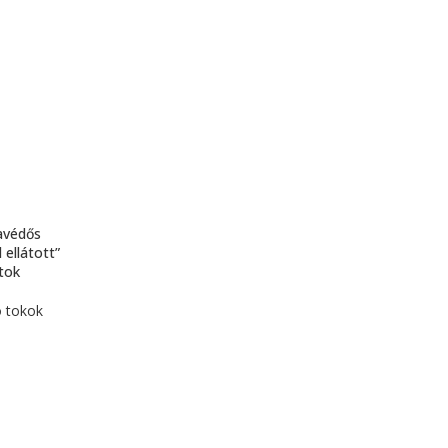
avédős
ellátott”
tok
ó tokok