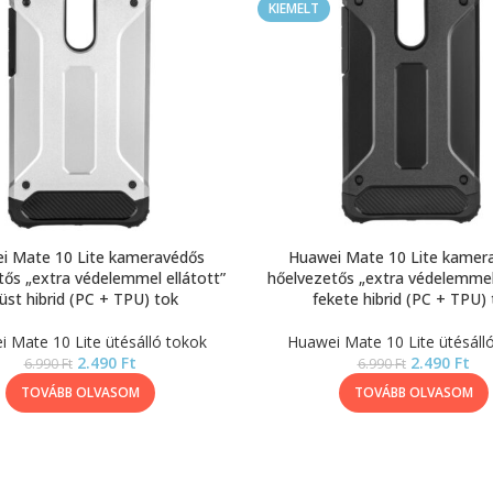
KIEMELT
i Mate 10 Lite kameravédős
Huawei Mate 10 Lite kamer
tős „extra védelemmel ellátott”
hőelvezetős „extra védelemmel 
üst hibrid (PC + TPU) tok
fekete hibrid (PC + TPU) 
 Mate 10 Lite ütésálló tokok
Huawei Mate 10 Lite ütésáll
2.490
Ft
2.490
Ft
6.990
Ft
6.990
Ft
TOVÁBB OLVASOM
TOVÁBB OLVASOM