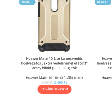
KIEMELT
KIEMELT
Huawei Mate 10 Lite kameravédős
Huawe
hőelvezetős „extra védelemmel ellátott”
hőelveze
arany hibrid (PC + TPU) tok
ez
Huawei Mate 10 Lite ütésálló tokok
Huawei
2.490
Ft
6.990
Ft
TOVÁBB OLVASOM