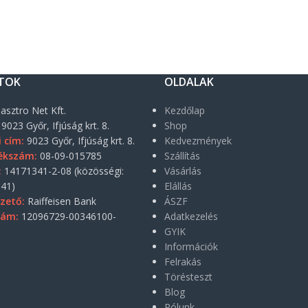
TOK
OLDALAK
asztro Net Kft.
Kezdőlap
9023 Győr, Ifjúság krt. 8.
Shop
i cím:
9023 Győr, Ifjúság krt. 8.
Kedvezmények
ékszám:
08-09-015785
Szállítás
:
14171341-2-08 (közösségi:
Vásárlás
41)
Elállás
zető:
Raiffeisen Bank
ÁSZF
zám:
12096729-00346100-
Adatkezelés
GYIK
Információk
Felrakás
Törésteszt
Blog
Rólunk