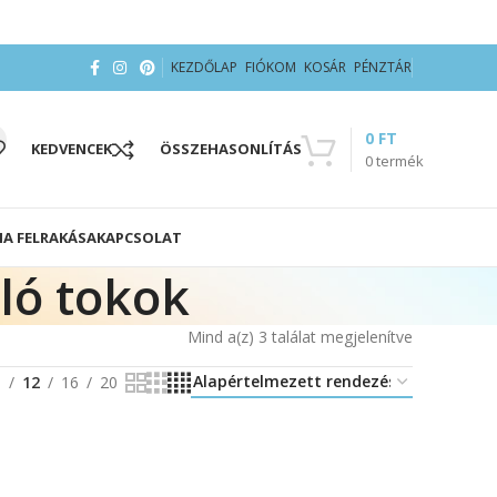
KEZDŐLAP
FIÓKOM
KOSÁR
PÉNZTÁR
0
FT
KEDVENCEK
ÖSSZEHASONLÍTÁS
0
termék
IA FELRAKÁSA
KAPCSOLAT
ló tokok
Mind a(z) 3 találat megjelenítve
8
12
16
20