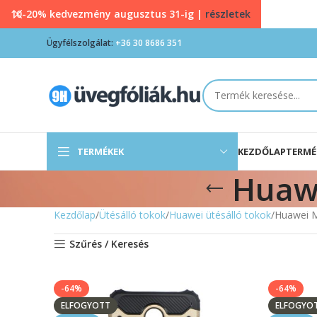
10-20% kedvezmény augusztus 31-ig |
részletek
Ügyfélszolgálat:
+36 30 8686 351
TERMÉKEK
KEZDŐLAP
TERMÉ
Huawe
Kezdőlap
Ütésálló tokok
Huawei ütésálló tokok
Huawei M
Szűrés / Keresés
-64%
-64%
ELFOGYOTT
ELFOGYO