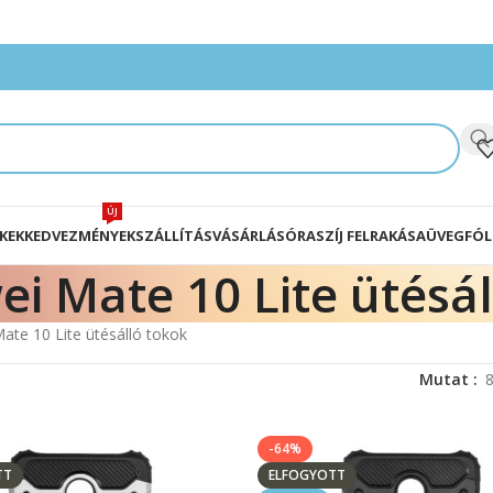
ÚJ
KEK
KEDVEZMÉNYEK
SZÁLLÍTÁS
VÁSÁRLÁS
ÓRASZÍJ FELRAKÁSA
ÜVEGFÓL
i Mate 10 Lite ütésál
ate 10 Lite ütésálló tokok
Mutat
-64%
TT
ELFOGYOTT