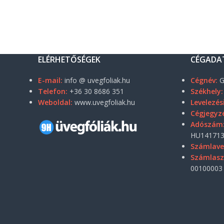
ELÉRHETŐSÉGEK
CÉGADA
E-mail:
info @ uvegfoliak.hu
Cégnév:
G
Telefon:
+36 30 8686 351
Székhely:
Weboldal:
www.uvegfoliak.hu
Levelezés
Cégjegyz
Adószám
HU141713
Számlave
Számlas
00100003