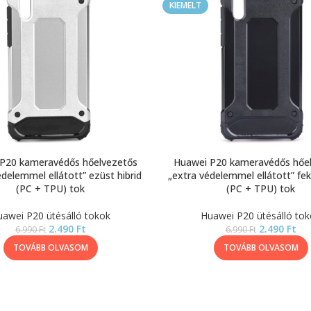
KIEMELT
P20 kameravédős hőelvezetős
Huawei P20 kameravédős hőe
édelemmel ellátott” ezüst hibrid
„extra védelemmel ellátott” fek
(PC + TPU) tok
(PC + TPU) tok
awei P20 ütésálló tokok
Huawei P20 ütésálló to
2.490
Ft
2.490
Ft
6.990
Ft
6.990
Ft
TOVÁBB OLVASOM
TOVÁBB OLVASOM