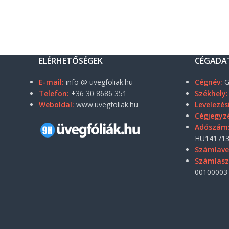
ELÉRHETŐSÉGEK
CÉGADA
E-mail:
info @ uvegfoliak.hu
Cégnév:
G
Telefon:
+36 30 8686 351
Székhely:
Weboldal:
www.uvegfoliak.hu
Levelezés
Cégjegyz
Adószám
HU141713
Számlave
Számlas
00100003