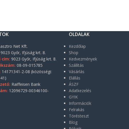
TOK
OLDALAK
asztro Net Kft.
Kezdőlap
9023 Győr, Ifjúság krt. 8.
Shop
i cím:
9023 Győr, Ifjúság krt. 8.
Kedvezmények
ékszám:
08-09-015785
Szállítás
:
14171341-2-08 (közösségi:
Vásárlás
41)
Elállás
zető:
Raiffeisen Bank
ÁSZF
zám:
12096729-00346100-
Adatkezelés
GYIK
Információk
Felrakás
Törésteszt
Blog
Rólunk