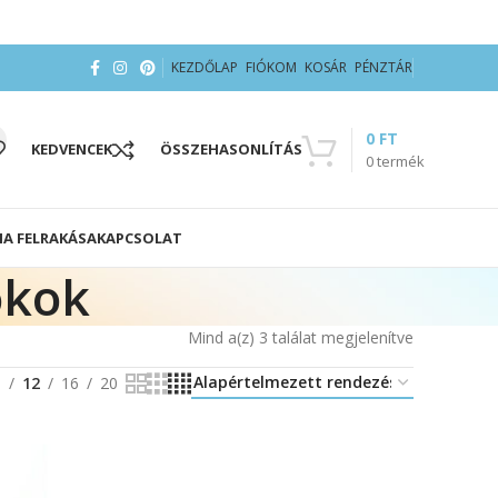
KEZDŐLAP
FIÓKOM
KOSÁR
PÉNZTÁR
0
FT
KEDVENCEK
ÖSSZEHASONLÍTÁS
0
termék
IA FELRAKÁSA
KAPCSOLAT
okok
Mind a(z) 3 találat megjelenítve
8
12
16
20