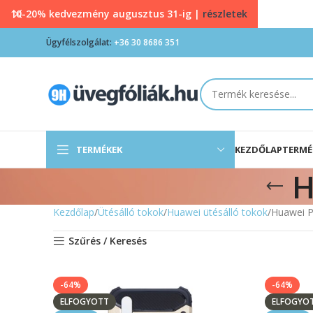
10-20% kedvezmény augusztus 31-ig |
részletek
Ügyfélszolgálat:
+36 30 8686 351
TERMÉKEK
KEZDŐLAP
TERMÉ
H
Kezdőlap
Ütésálló tokok
Huawei ütésálló tokok
Huawei P
Szűrés / Keresés
-64%
-64%
ELFOGYOTT
ELFOGYO