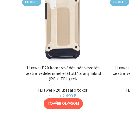
KIEMELT
KIEMELT
Huawei P20 kameravédős hőelvezetős
Huawei 
„extra védelemmel ellátott” arany hibrid
„extra v
(PC + TPU) tok
Huawei P20 ütésálló tokok
Hu
2.490
Ft
6.990
Ft
TOVÁBB OLVASOM