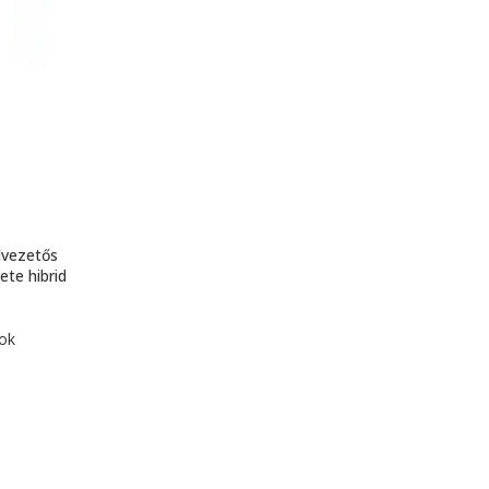
lvezetős
ete hibrid
kok