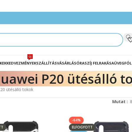
ÚJ
KEK
KEDVEZMÉNYEK
SZÁLLÍTÁS
VÁSÁRLÁS
ÓRASZÍJ FELRAKÁSA
ÜVEGFÓL
uawei P20 ütésálló t
20 ütésálló tokok
Mutat
-64%
TT
ELFOGYOTT