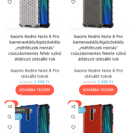
Xiaomi Redmi Note 8 Pro
Xiaomi Redmi Note 8 Pro
kameravédős/kijelzővédős
kameravédős/kijelzővédős
„méhfészek mintás”
„méhfészek mintás”
csúszásmentes fehér színű
csúszásmentes fekete színű
átlátszó ütésálló tok
átlátszó ütésálló tok
Xiaomi Redmi Note 8 Pro
Xiaomi Redmi Note 8 Pro
ütésálló tokok
ütésálló tokok
2.990
Ft
2.990
Ft
4.990
Ft
4.990
Ft
KOSÁRBA TESZEM
KOSÁRBA TESZEM
-40%
-40%
ELFOGYOTT
KIEMELT
KIEMELT