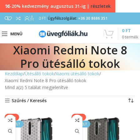
10-20% kedvezmény augusztus 31-ig |
részletek
0
0
FT
Ügyfélszolgálat:
+36 30 8686 351
0
FT
MENÜ
0
termék
Xiaomi Redmi Note 8
Pro ütésálló tokok
Kezdőlap
Ütésálló tokok
Xiaomi ütésálló tokok
Xiaomi Redmi Note 8 Pro ütésálló tokok
Mind a(z) 5 találat megjelenítve
Szűrés / Keresés
-40%
-40%
KIEMELT
KIEMELT