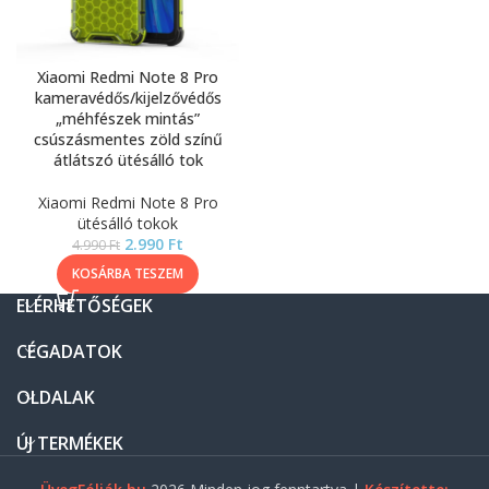
Xiaomi Redmi Note 8 Pro
kameravédős/kijelzővédős
„méhfészek mintás”
csúszásmentes zöld színű
átlátszó ütésálló tok
Xiaomi Redmi Note 8 Pro
ütésálló tokok
2.990
Ft
4.990
Ft
KOSÁRBA TESZEM
ELÉRHETŐSÉGEK
CÉGADATOK
OLDALAK
ÚJ TERMÉKEK