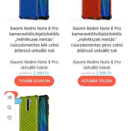
Xiaomi Redmi Note 8 Pro
Xiaomi Redmi Note 8 Pro
kameravédős/kijelzővédős
kameravédős/kijelzővédős
„méhfészek mintás”
„méhfészek mintás”
csúszásmentes kék színű
csúszásmentes piros színű
átlátszó ütésálló tok
átlátszó ütésálló tok
Xiaomi Redmi Note 8 Pro
Xiaomi Redmi Note 8 Pro
ütésálló tokok
ütésálló tokok
2.990
Ft
2.990
Ft
4.990
Ft
4.990
Ft
TOVÁBB OLVASOM
KOSÁRBA TESZEM
-40%
KIEMELT