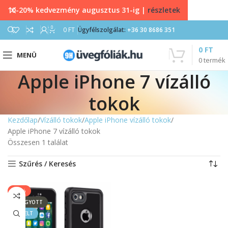
10-20% kedvezmény augusztus 31-ig |
részletek
0
0
FT
Ügyfélszolgálat:
+36 30 8686 351
0
FT
MENÜ
0
termék
Apple iPhone 7 vízálló
tokok
Kezdőlap
Vízálló tokok
Apple iPhone vízálló tokok
Apple iPhone 7 vízálló tokok
Összesen 1 találat
Szűrés / Keresés
-23%
ELFOGYOTT
KIEMELT