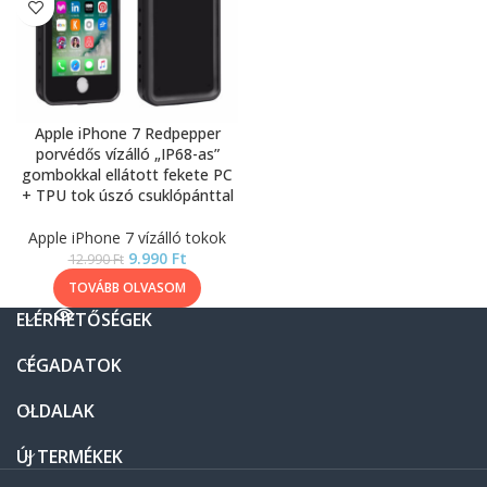
Apple iPhone 7 Redpepper
porvédős vízálló „IP68-as”
gombokkal ellátott fekete PC
+ TPU tok úszó csuklópánttal
Apple iPhone 7 vízálló tokok
9.990
Ft
12.990
Ft
TOVÁBB OLVASOM
ELÉRHETŐSÉGEK
CÉGADATOK
OLDALAK
ÚJ TERMÉKEK