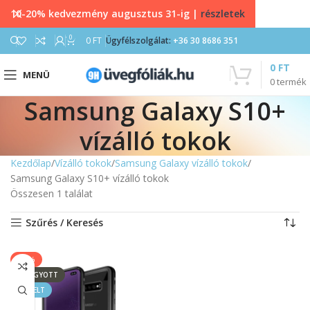
10-20% kedvezmény augusztus 31-ig |
részletek
0
0
FT
Ügyfélszolgálat:
+36 30 8686 351
0
FT
MENÜ
0
termék
Samsung Galaxy S10+
vízálló tokok
Kezdőlap
Vízálló tokok
Samsung Galaxy vízálló tokok
Samsung Galaxy S10+ vízálló tokok
Összesen 1 találat
Szűrés / Keresés
-23%
ELFOGYOTT
KIEMELT