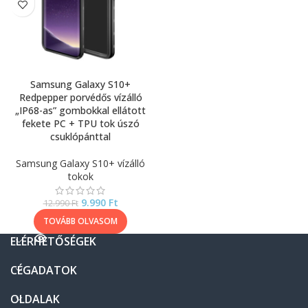
Samsung Galaxy S10+
Redpepper porvédős vízálló
„IP68-as” gombokkal ellátott
fekete PC + TPU tok úszó
csuklópánttal
Samsung Galaxy S10+ vízálló
tokok
9.990
Ft
12.990
Ft
TOVÁBB OLVASOM
ELÉRHETŐSÉGEK
CÉGADATOK
OLDALAK