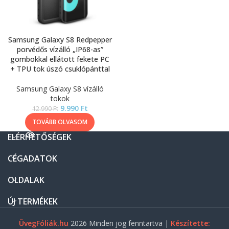
Samsung Galaxy S8 Redpepper
porvédős vízálló „IP68-as”
gombokkal ellátott fekete PC
+ TPU tok úszó csuklópánttal
Samsung Galaxy S8 vízálló
tokok
9.990
Ft
12.990
Ft
TOVÁBB OLVASOM
ELÉRHETŐSÉGEK
CÉGADATOK
OLDALAK
ÚJ TERMÉKEK
ÜvegFóliák.hu
2026 Minden jog fenntartva |
Készítette: