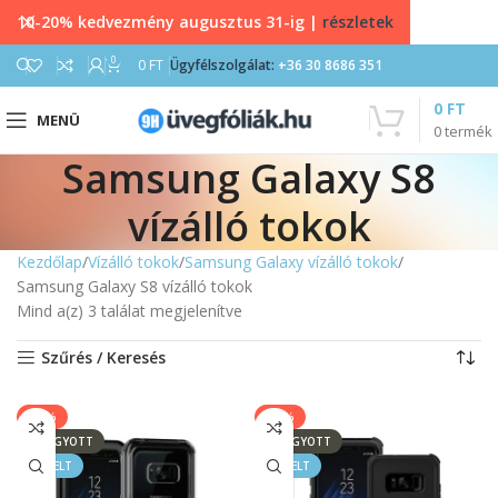
10-20% kedvezmény augusztus 31-ig |
részletek
0
0
FT
Ügyfélszolgálat:
+36 30 8686 351
0
FT
MENÜ
0
termék
Samsung Galaxy S8
vízálló tokok
Kezdőlap
Vízálló tokok
Samsung Galaxy vízálló tokok
Samsung Galaxy S8 vízálló tokok
Mind a(z) 3 találat megjelenítve
Szűrés / Keresés
-20%
-20%
ELFOGYOTT
ELFOGYOTT
KIEMELT
KIEMELT