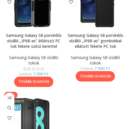
Samsung Galaxy S8 porvédős
Samsung Galaxy S8 porvédős
vízálló „IP68-as” átlátszó PC
vízálló „IP68-as” gombokkal
tok fekete színű kerettel
ellátott fekete PC tok
Samsung Galaxy S8 vízálló
Samsung Galaxy S8 vízálló
tokok
tokok
7.990
Ft
9.990
Ft
7.990
Ft
9.990
Ft
TOVÁBB OLVASOM
TOVÁBB OLVASOM
-23%
ELFOGYOTT
KIEMELT