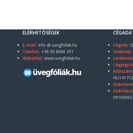
ELÉRHETŐSÉGEK
CÉGADA
E-mail:
info @ uvegfoliak.hu
Cégnév:
G
Telefon:
+36 30 8686 351
Székhely:
Weboldal:
www.uvegfoliak.hu
Levelezés
Cégjegyz
Adószám
HU141713
Számlave
Számlas
00100003