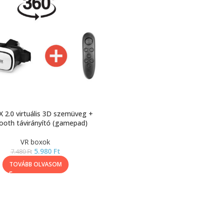
 2.0 virtuális 3D szemüveg +
ooth távirányító (gamepad)
VR boxok
5.980
Ft
7.480
Ft
TOVÁBB OLVASOM