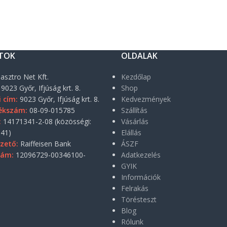
TOK
OLDALAK
asztro Net Kft.
Kezdőlap
9023 Győr, Ifjúság krt. 8.
Shop
i cím:
9023 Győr, Ifjúság krt. 8.
Kedvezmények
ékszám:
08-09-015785
Szállítás
:
14171341-2-08 (közösségi:
Vásárlás
41)
Elállás
zető:
Raiffeisen Bank
ÁSZF
zám:
12096729-00346100-
Adatkezelés
GYIK
Információk
Felrakás
Törésteszt
Blog
Rólunk