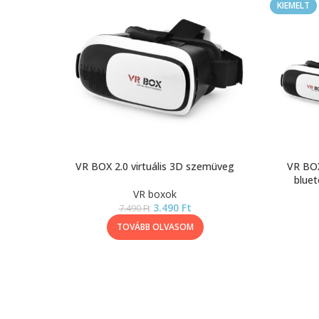
KIEMELT
VR BOX 2.0 virtuális 3D szemüveg
VR BOX
bluet
VR boxok
3.490
Ft
7.490
Ft
TOVÁBB OLVASOM