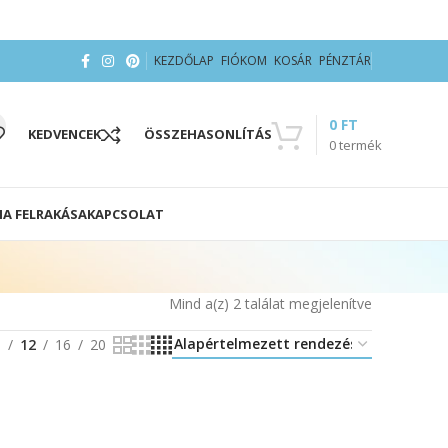
KEZDŐLAP
FIÓKOM
KOSÁR
PÉNZTÁR
0
FT
KEDVENCEK
ÖSSZEHASONLÍTÁS
0
termék
IA FELRAKÁSA
KAPCSOLAT
Mind a(z) 2 találat megjelenítve
8
12
16
20