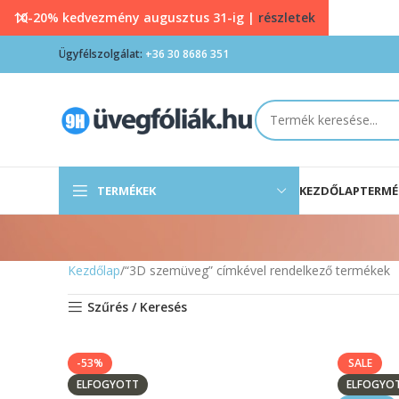
10-20% kedvezmény augusztus 31-ig |
részletek
Ügyfélszolgálat:
+36 30 8686 351
TERMÉKEK
KEZDŐLAP
TERMÉ
Kezdőlap
“3D szemüveg” címkével rendelkező termékek
Szűrés / Keresés
-53%
SALE
ELFOGYOTT
ELFOGYO