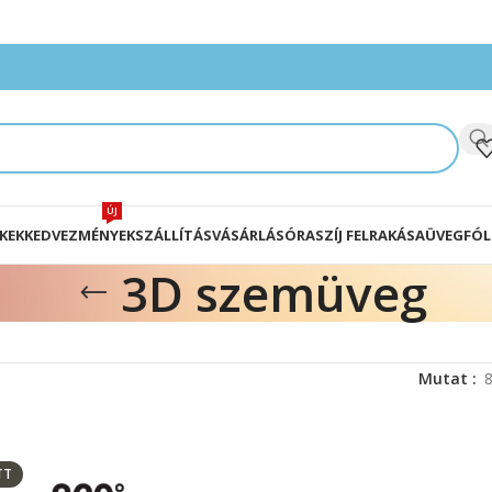
ÚJ
KEK
KEDVEZMÉNYEK
SZÁLLÍTÁS
VÁSÁRLÁS
ÓRASZÍJ FELRAKÁSA
ÜVEGFÓL
3D szemüveg
Mutat
TT