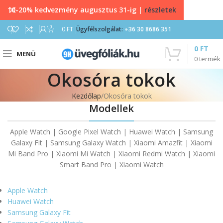
10-20% kedvezmény augusztus 31-ig |
részletek
0
0
FT
Ügyfélszolgálat:
+36 30 8686 351
0
FT
MENÜ
0
termék
Okosóra tokok
Kezdőlap
Okosóra tokok
Modellek
Apple Watch | Google Pixel Watch | Huawei Watch | Samsung
Galaxy Fit | Samsung Galaxy Watch | Xiaomi Amazfit | Xiaomi
Mi Band Pro | Xiaomi Mi Watch | Xiaomi Redmi Watch | Xiaomi
Smart Band Pro | Xiaomi Watch
Apple Watch
Huawei Watch
Samsung Galaxy Fit