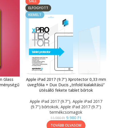
SALE
ELFOGYOTT
KIEMELT
n Glass
Apple iPad 2017 (9.7″) Xprotector 0,33 mm
keménységű
üvegfólia + Dux Ducis „trifold kialakítású”
ütésálló fekete tablet bőrtok
Apple iPad 2017 (9.7")
,
Apple iPad 2017
(9.7") bőrtokok
,
Apple iPad 2017 (9.7")
termékcsomagok
9.980
Ft
11.980
Ft
TOVÁBB OLVASOM