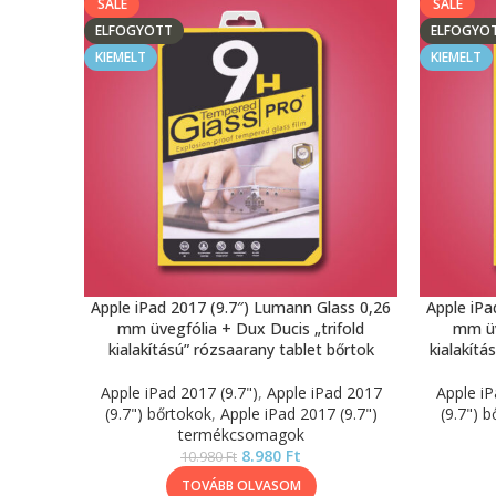
SALE
SALE
ELFOGYOTT
ELFOGYO
KIEMELT
KIEMELT
Apple iPad 2017 (9.7″) Lumann Glass 0,26
Apple iPa
mm üvegfólia + Dux Ducis „trifold
mm üv
kialakítású” rózsaarany tablet bőrtok
kialakítá
Apple iPad 2017 (9.7")
,
Apple iPad 2017
Apple iP
(9.7") bőrtokok
,
Apple iPad 2017 (9.7")
(9.7") 
termékcsomagok
8.980
Ft
10.980
Ft
TOVÁBB OLVASOM