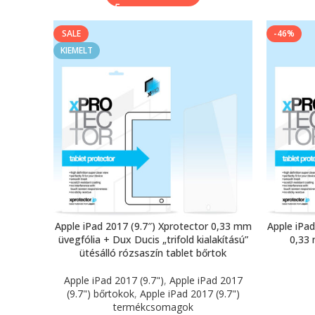
SALE
-46%
KIEMELT
Apple iPad 2017 (9.7″) Xprotector 0,33 mm
Apple iPad
üvegfólia + Dux Ducis „trifold kialakítású”
0,33
ütésálló rózsaszín tablet bőrtok
Apple iPad 2017 (9.7")
,
Apple iPad 2017
(9.7") bőrtokok
,
Apple iPad 2017 (9.7")
termékcsomagok