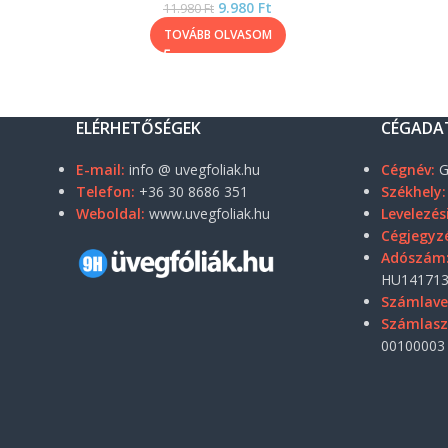
9.980
Ft
11.980
Ft
TOVÁBB OLVASOM
ELÉRHETŐSÉGEK
CÉGADA
E-mail:
info @ uvegfoliak.hu
Cégnév:
G
Telefon:
+36 30 8686 351
Székhely:
Weboldal:
www.uvegfoliak.hu
Levelezés
Cégjegyz
Adószám
HU141713
Számlave
Számlas
00100003