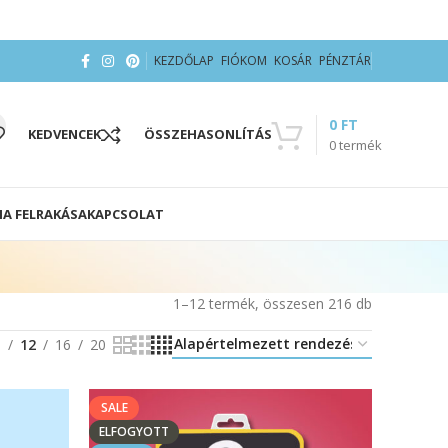
KEZDŐLAP
FIÓKOM
KOSÁR
PÉNZTÁR
0
FT
KEDVENCEK
ÖSSZEHASONLÍTÁS
0
termék
IA FELRAKÁSA
KAPCSOLAT
1–12 termék, összesen 216 db
8
12
16
20
SALE
ELFOGYOTT