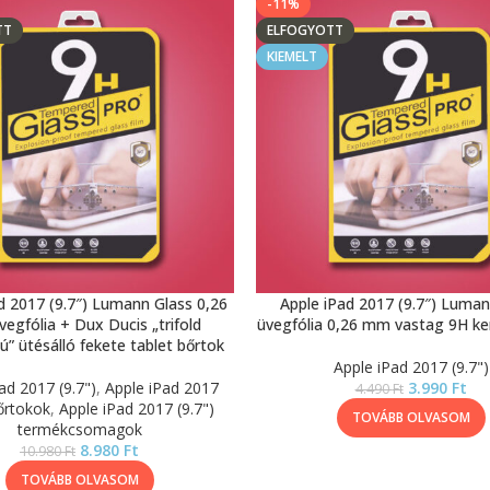
-11%
TT
ELFOGYOTT
KIEMELT
d 2017 (9.7″) Lumann Glass 0,26
Apple iPad 2017 (9.7″) Luman
egfólia + Dux Ducis „trifold
üvegfólia 0,26 mm vastag 9H 
sú” ütésálló fekete tablet bőrtok
Apple iPad 2017 (9.7")
ad 2017 (9.7")
,
Apple iPad 2017
3.990
Ft
4.490
Ft
bőrtokok
,
Apple iPad 2017 (9.7")
TOVÁBB OLVASOM
termékcsomagok
8.980
Ft
10.980
Ft
TOVÁBB OLVASOM