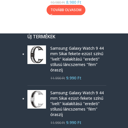
8.980
Ft
10.980
Ft
TOVÁBB OLVASOM
ÚJ TERMÉKEK
Samsung Galaxy Watch 9 44
mm Sikai fekete-ezüst színű
"ívelt" kialakítású "eredeti"
stílusú láncszemes "fém"
óraszíj
9.990
Ft
11.990
Ft
Samsung Galaxy Watch 9 44
mm Sikai ezüst-fekete színű
"ívelt" kialakítású "eredeti"
stílusú láncszemes "fém"
óraszíj
9.990
Ft
11.990
Ft