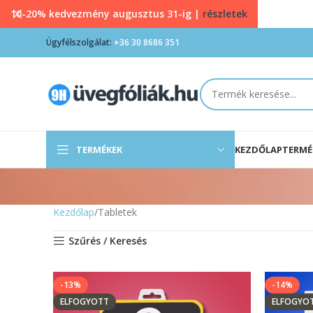
10-20% kedvezmény augusztus 31-ig |
részletek
Ügyfélszolgálat:
+36 30 8686 351
TERMÉKEK
KEZDŐLAP
TERMÉ
Kezdőlap
Tabletek
Szűrés / Keresés
-13%
-14%
ELFOGYOTT
ELFOGYO