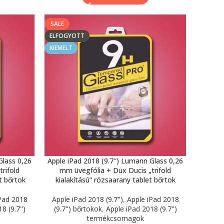
SALE
ELFOGYOTT
KIEMELT
Glass 0,26
Apple iPad 2018 (9.7″) Lumann Glass 0,26
rifold
mm üvegfólia + Dux Ducis „trifold
et bőrtok
kialakítású” rózsaarany tablet bőrtok
Pad 2018
Apple iPad 2018 (9.7")
,
Apple iPad 2018
8 (9.7")
(9.7") bőrtokok
,
Apple iPad 2018 (9.7")
termékcsomagok