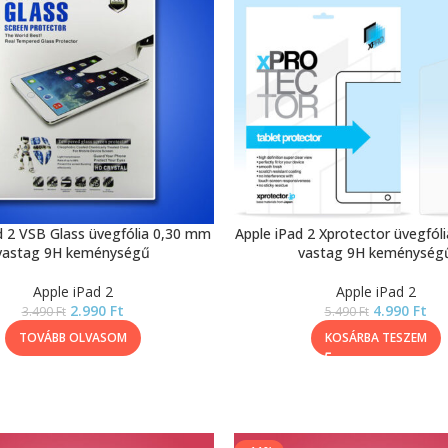
d 2 VSB Glass üvegfólia 0,30 mm
Apple iPad 2 Xprotector üvegfól
vastag 9H keménységű
vastag 9H keménység
Apple iPad 2
Apple iPad 2
2.990
Ft
4.990
Ft
3.490
Ft
5.490
Ft
TOVÁBB OLVASOM
KOSÁRBA TESZEM