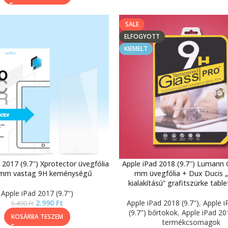
SALE
ELFOGYOTT
KIEMELT
 2017 (9.7″) Xprotector üvegfólia
Apple iPad 2018 (9.7″) Lumann 
 mm vastag 9H keménységű
mm üvegfólia + Dux Ducis „t
kialakítású” grafitszürke tabl
Apple iPad 2017 (9.7")
2.990
Ft
Apple iPad 2018 (9.7")
,
Apple i
5.490
Ft
(9.7") bőrtokok
,
Apple iPad 201
KOSÁRBA TESZEM
termékcsomagok