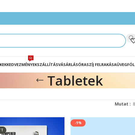
ÚJ
KEK
KEDVEZMÉNYEK
SZÁLLÍTÁS
VÁSÁRLÁS
ÓRASZÍJ FELRAKÁSA
ÜVEGFÓL
Tabletek
Mutat
-9%
TT