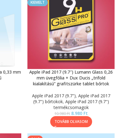
KIEMELT
ia 0,33 mm
Apple iPad 2017 (9.7″) Lumann Glass 0,26
ű
mm üvegfólia + Dux Ducis „trifold
kialakítású” grafitszürke tablet bőrtok
Apple iPad 2017 (9.7")
,
Apple iPad 2017
(9.7") bőrtokok
,
Apple iPad 2017 (9.7")
termékcsomagok
8.980
Ft
10.980
Ft
TOVÁBB OLVASOM