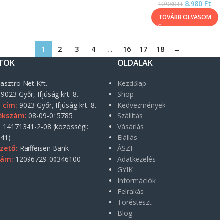
8.980
Ft
10.980
Ft
TOVÁBB OLVASOM
1
2
3
4
…
16
17
18
→
TOK
OLDALAK
asztro Net Kft.
Kezdőlap
9023 Győr, Ifjúság krt. 8.
Shop
i cím:
9023 Győr, Ifjúság krt. 8.
Kedvezmények
ékszám:
08-09-015785
Szállítás
:
14171341-2-08 (közösségi:
Vásárlás
41)
Elállás
zető:
Raiffeisen Bank
ÁSZF
zám:
12096729-00346100-
Adatkezelés
GYIK
Információk
Felrakás
Törésteszt
Blog