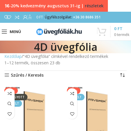
10-20% kedvezmény augusztus 31-ig |
részletek
0
0
FT
Ügyfélszolgálat:
+36 30 8686 351
0
FT
MENÜ
0
termék
4D üvegfólia
Kezdőlap
“4D üvegfólia” címkével rendelkező termékek
1–12 termék, összesen 23 db
Szűrés / Keresés
-56%
-56%
ELFOGYOTT
KIEMELT
KIEMELT