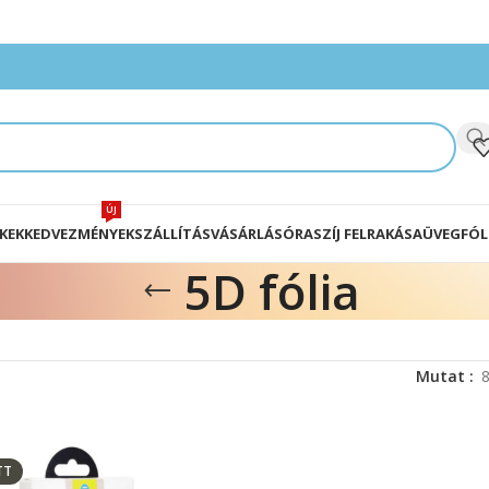
ÚJ
KEK
KEDVEZMÉNYEK
SZÁLLÍTÁS
VÁSÁRLÁS
ÓRASZÍJ FELRAKÁSA
ÜVEGFÓL
5D fólia
Mutat
TT