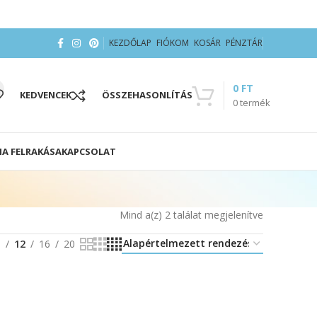
KEZDŐLAP
FIÓKOM
KOSÁR
PÉNZTÁR
0
FT
KEDVENCEK
ÖSSZEHASONLÍTÁS
0
termék
IA FELRAKÁSA
KAPCSOLAT
Mind a(z) 2 találat megjelenítve
8
12
16
20