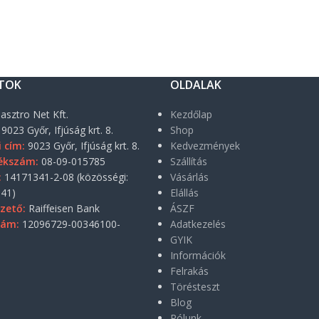
TOK
OLDALAK
asztro Net Kft.
Kezdőlap
9023 Győr, Ifjúság krt. 8.
Shop
i cím:
9023 Győr, Ifjúság krt. 8.
Kedvezmények
ékszám:
08-09-015785
Szállítás
:
14171341-2-08 (közösségi:
Vásárlás
41)
Elállás
zető:
Raiffeisen Bank
ÁSZF
zám:
12096729-00346100-
Adatkezelés
GYIK
Információk
Felrakás
Törésteszt
Blog
Rólunk