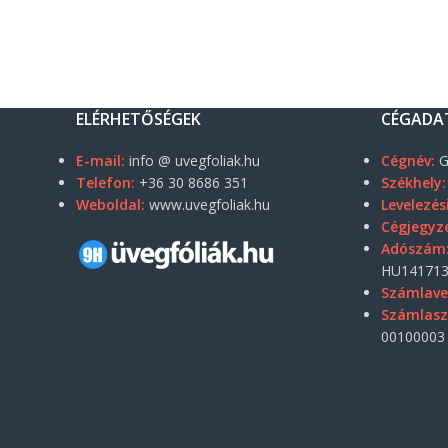
ELÉRHETŐSÉGEK
CÉGADA
E-mail:
info @ uvegfoliak.hu
Cégnév:
G
Telefon:
+36 30 8686 351
Székhely:
Weboldal:
www.uvegfoliak.hu
Levelezés
Cégjegyz
Adószám
HU141713
Számlave
Számlas
00100003