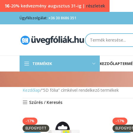
10-20% kedvezmény augusztus 31-ig |
részletek
Ügyfélszolgálat:
+36 30 8686 351
TERMÉKEK
KEZDŐLAP
TERMÉ
Kezdőlap
“5D fólia” címkével rendelkező termékek
Szűrés / Keresés
-17%
-17%
ELFOGYOTT
ELFOGYO