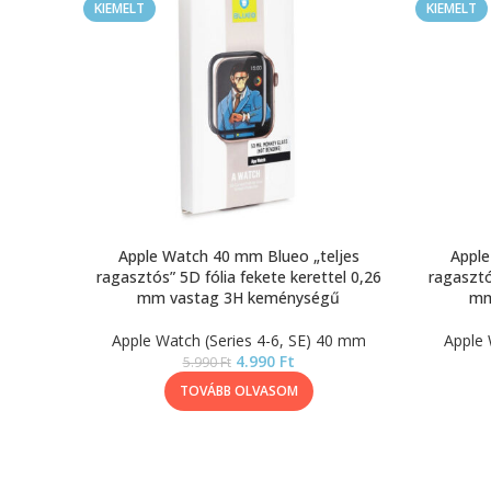
KIEMELT
KIEMELT
Apple Watch 40 mm Blueo „teljes
Apple
ragasztós” 5D fólia fekete kerettel 0,26
ragasztó
mm vastag 3H keménységű
mm
Apple Watch (Series 4-6, SE) 40 mm
Apple 
4.990
Ft
5.990
Ft
TOVÁBB OLVASOM