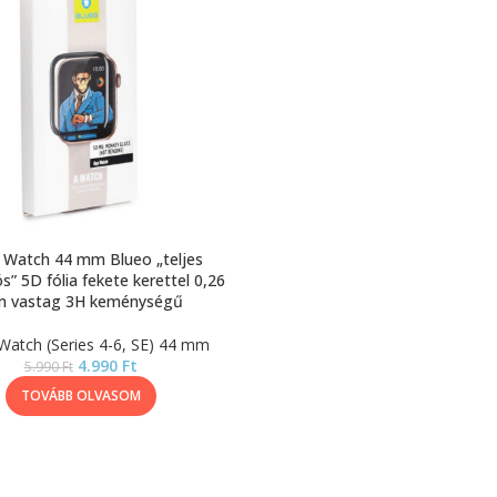
 Watch 44 mm Blueo „teljes
s” 5D fólia fekete kerettel 0,26
 vastag 3H keménységű
Watch (Series 4-6, SE) 44 mm
4.990
Ft
5.990
Ft
TOVÁBB OLVASOM