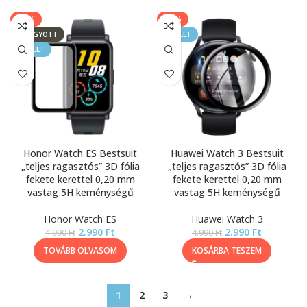
-40%
-40%
ELFOGYOTT
KIEMELT
KIEMELT
Honor Watch ES Bestsuit
Huawei Watch 3 Bestsuit
„teljes ragasztós” 3D fólia
„teljes ragasztós” 3D fólia
fekete kerettel 0,20 mm
fekete kerettel 0,20 mm
vastag 5H keménységű
vastag 5H keménységű
Honor Watch ES
Huawei Watch 3
2.990
Ft
2.990
Ft
4.990
Ft
4.990
Ft
TOVÁBB OLVASOM
KOSÁRBA TESZEM
1
2
3
→