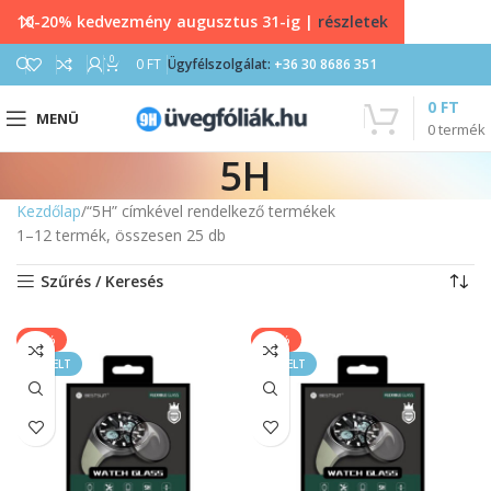
10-20% kedvezmény augusztus 31-ig |
részletek
0
0
FT
Ügyfélszolgálat:
+36 30 8686 351
0
FT
MENÜ
0
termék
5H
Kezdőlap
“5H” címkével rendelkező termékek
1–12 termék, összesen 25 db
Szűrés / Keresés
-40%
-40%
KIEMELT
KIEMELT