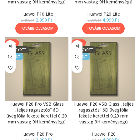
mm vastag 9H keménységű
mm vastag 9H keménységű
Huawei P10 Lite
Huawei P20 Lite
2.990
Ft
4.990
Ft
6.490
Ft
6.990
Ft
TOVÁBB OLVASOM
TOVÁBB OLVASOM
-57%
-29%
ELFOGYOTT
ELFOGYOTT
KIEMELT
KIEMELT
Huawei P20 Pro VSB Glass
Huawei P20 VSB Glass „teljes
„teljes ragasztós” 6D
ragasztós” 6D üvegfólia
üvegfólia fekete kerettel 0,20
fekete kerettel 0,20 mm
mm vastag 9H keménységű
vastag 9H keménységű
Huawei P20 Pro
Huawei P20
2.990
Ft
4.990
Ft