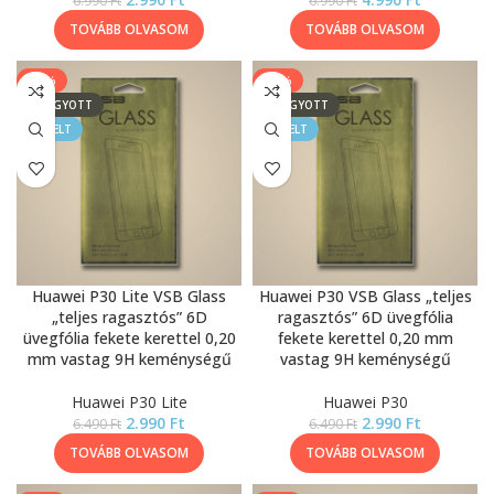
6.990
Ft
6.990
Ft
TOVÁBB OLVASOM
TOVÁBB OLVASOM
-54%
-54%
ELFOGYOTT
ELFOGYOTT
KIEMELT
KIEMELT
Huawei P30 Lite VSB Glass
Huawei P30 VSB Glass „teljes
„teljes ragasztós” 6D
ragasztós” 6D üvegfólia
üvegfólia fekete kerettel 0,20
fekete kerettel 0,20 mm
mm vastag 9H keménységű
vastag 9H keménységű
Huawei P30 Lite
Huawei P30
2.990
Ft
2.990
Ft
6.490
Ft
6.490
Ft
TOVÁBB OLVASOM
TOVÁBB OLVASOM