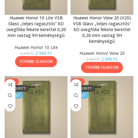
Huawei Honor 10 Lite VSB
Huawei Honor View 20 (V20)
Glass „teljes ragasztós” 6D
VSB Glass „teljes ragasztós”
üvegfólia fekete kerettel 0,20
6D üvegfólia fekete kerettel
mm vastag 9H keménységű
0,20 mm vastag 9H
keménységű
Huawei Honor 10 Lite
2.990
Ft
Huawei Honor View 20
6.490
Ft
2.990
Ft
6.490
Ft
TOVÁBB OLVASOM
TOVÁBB OLVASOM
-54%
-54%
ELFOGYOTT
ELFOGYOTT
KIEMELT
KIEMELT