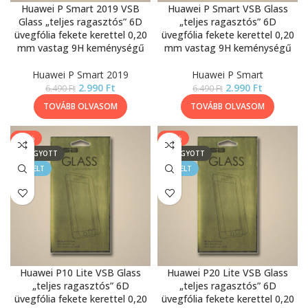
Huawei P Smart 2019 VSB
Huawei P Smart VSB Glass
Glass „teljes ragasztós” 6D
„teljes ragasztós” 6D
üvegfólia fekete kerettel 0,20
üvegfólia fekete kerettel 0,20
mm vastag 9H keménységű
mm vastag 9H keménységű
Huawei P Smart 2019
Huawei P Smart
2.990
Ft
2.990
Ft
6.490
Ft
6.490
Ft
TOVÁBB OLVASOM
TOVÁBB OLVASOM
-54%
-29%
ELFOGYOTT
ELFOGYOTT
KIEMELT
KIEMELT
Huawei P10 Lite VSB Glass
Huawei P20 Lite VSB Glass
„teljes ragasztós” 6D
„teljes ragasztós” 6D
üvegfólia fekete kerettel 0,20
üvegfólia fekete kerettel 0,20