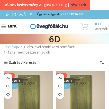
10-20% kedvezmény augusztus 31-ig |
részletek
0
0
FT
Ügyfélszolgálat:
+36 30 8686 351
0
FT
MENÜ
0
termék
6D
Kezdőlap
“6D” címkével rendelkező termékek
1–12 termék, összesen 36 db
Szűrés / Keresés
-54%
-54%
ELFOGYOTT
ELFOGYOTT
KIEMELT
KIEMELT