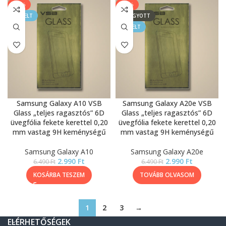
-54%
-54%
KIEMELT
ELFOGYOTT
KIEMELT
Samsung Galaxy A10 VSB
Samsung Galaxy A20e VSB
Glass „teljes ragasztós” 6D
Glass „teljes ragasztós” 6D
üvegfólia fekete kerettel 0,20
üvegfólia fekete kerettel 0,20
mm vastag 9H keménységű
mm vastag 9H keménységű
Samsung Galaxy A10
Samsung Galaxy A20e
2.990
Ft
2.990
Ft
6.490
Ft
6.490
Ft
KOSÁRBA TESZEM
TOVÁBB OLVASOM
1
2
3
→
ELÉRHETŐSÉGEK