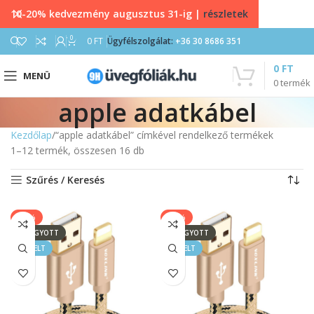
10-20% kedvezmény augusztus 31-ig |
részletek
0
0
FT
Ügyfélszolgálat:
+36 30 8686 351
0
FT
MENÜ
0
termék
apple adatkábel
Kezdőlap
“apple adatkábel” címkével rendelkező termékek
1–12 termék, összesen 16 db
Szűrés / Keresés
-43%
-33%
ELFOGYOTT
ELFOGYOTT
KIEMELT
KIEMELT