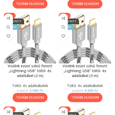
TOVÁBB OLVASOM
TOVÁBB OLVASOM
-27%
-23%
ELFOGYOTT
ELFOGYOTT
KIEMELT
KIEMELT
Voxlink ezüst színű fonott
Voxlink ezüst színű fonott
„Lightning-USB” töltő- és
„Lightning-USB” töltő- és
adatkábel (2 m)
adatkábel (3 m)
Töltő- és adatkábelek
Töltő- és adatkábelek
3.990
Ft
4.990
Ft
5.490
Ft
6.490
Ft
TOVÁBB OLVASOM
TOVÁBB OLVASOM
-43%
-33%