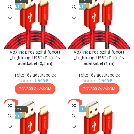
ELFOGYOTT
ELFOGYOTT
KIEMELT
KIEMELT
Voxlink piros színű fonott
Voxlink piros színű fonott
„Lightning-USB” töltő- és
„Lightning-USB” töltő- és
adatkábel (0,5 m)
adatkábel (1 m)
Töltő- és adatkábelek
Töltő- és adatkábelek
1.990
Ft
2.990
Ft
3.490
Ft
4.490
Ft
TOVÁBB OLVASOM
TOVÁBB OLVASOM
-27%
-23%
ELFOGYOTT
KIEMELT
KIEMELT