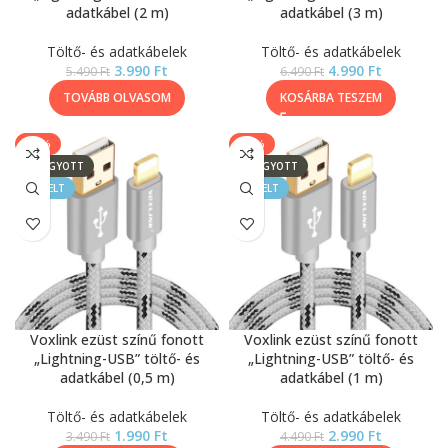
adatkábel (2 m)
adatkábel (3 m)
Töltő- és adatkábelek
Töltő- és adatkábelek
3.990
Ft
4.990
Ft
5.490
Ft
6.490
Ft
TOVÁBB OLVASOM
KOSÁRBA TESZEM
-43%
-33%
ELFOGYOTT
ELFOGYOTT
KIEMELT
KIEMELT
Voxlink ezüst színű fonott
Voxlink ezüst színű fonott
„Lightning-USB” töltő- és
„Lightning-USB” töltő- és
adatkábel (0,5 m)
adatkábel (1 m)
Töltő- és adatkábelek
Töltő- és adatkábelek
1.990
Ft
2.990
Ft
3.490
Ft
4.490
Ft