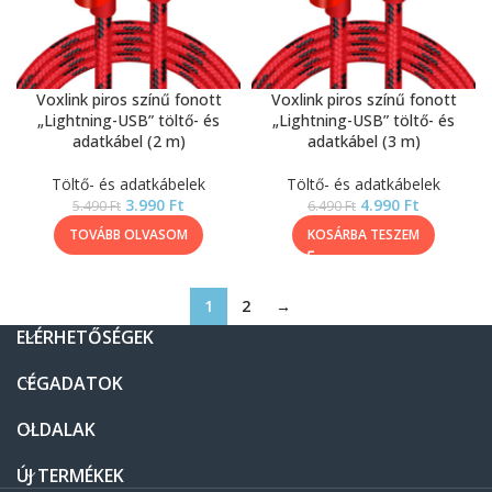
Voxlink piros színű fonott
Voxlink piros színű fonott
„Lightning-USB” töltő- és
„Lightning-USB” töltő- és
adatkábel (2 m)
adatkábel (3 m)
Töltő- és adatkábelek
Töltő- és adatkábelek
3.990
Ft
4.990
Ft
5.490
Ft
6.490
Ft
TOVÁBB OLVASOM
KOSÁRBA TESZEM
1
2
→
ELÉRHETŐSÉGEK
CÉGADATOK
OLDALAK
ÚJ TERMÉKEK