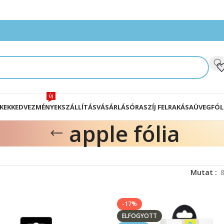
ÚJ
KEK
KEDVEZMÉNYEK
SZÁLLÍTÁS
VÁSÁRLÁS
ÓRASZÍJ FELRAKÁSA
ÜVEGFÓL
apple fólia
Mutat
-17%
ELFOGYOTT