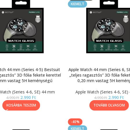
KIEMELT
tch 44 mm (Series 4-5) Bestsuit
Apple Watch 44 mm (Series 6, SE
gasztós” 3D fólia fekete kerettel
„teljes ragasztós” 3D fólia feke
 mm vastag 5H keménységű
0,20 mm vastag 5H kemén
Watch (Series 4-6, SE) 44 mm
Apple Watch (Series 4-6, SE
2.990
Ft
2.990
Ft
4.990
Ft
4.990
Ft
KOSÁRBA TESZEM
TOVÁBB OLVASOM
-40%
KIEMELT