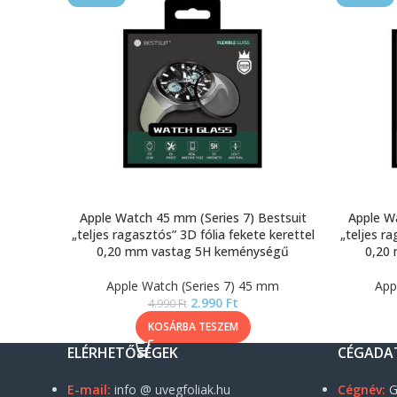
Apple Watch 45 mm (Series 7) Bestsuit
Apple Wa
„teljes ragasztós” 3D fólia fekete kerettel
„teljes ra
0,20 mm vastag 5H keménységű
0,20
Apple Watch (Series 7) 45 mm
App
2.990
Ft
4.990
Ft
KOSÁRBA TESZEM
ELÉRHETŐSÉGEK
CÉGADA
E-mail:
info @ uvegfoliak.hu
Cégnév:
G