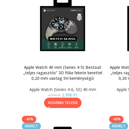
Apple Watch 40 mm (Series 4-5) Bestsuit
Apple Wat
„teljes ragasztós” 3D fólia fekete kerettel
„teljes ra
0,20 mm vastag 5H keménységű
0,20
Apple Watch (Series 4-6, SE) 40 mm
Apple 
2.990
Ft
4.990
Ft
KOSÁRBA TESZEM
-40%
-40%
KIEMELT
KIEMELT