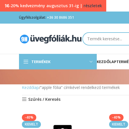
10-20% kedvezmény augusztus 31-ig |
részletek
Ügyfélszolgálat:
+36 30 8686 351
TERMÉKEK
KEZDŐLAP
TERMÉ
Kezdőlap
“apple fólia” címkével rendelkező termékek
Szűrés / Keresés
-40%
-40%
KIEMELT
KIEMELT