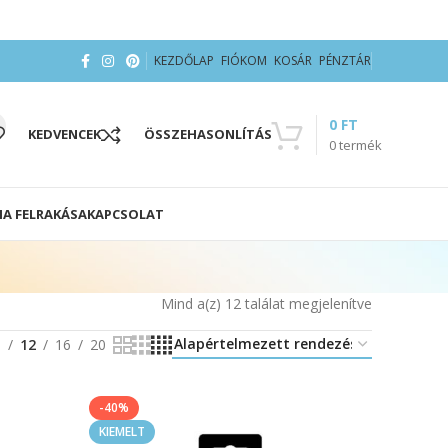
KEZDŐLAP
FIÓKOM
KOSÁR
PÉNZTÁR
0
FT
KEDVENCEK
ÖSSZEHASONLÍTÁS
0
termék
IA FELRAKÁSA
KAPCSOLAT
Mind a(z) 12 találat megjelenítve
8
12
16
20
-40%
KIEMELT