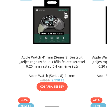
Apple Watch 41 mm (Series 8) Bestsuit
Apple Wa
„teljes ragasztós” 3D fólia fekete kerettel
„teljes ra
0,20 mm vastag 5H keménységű
0,20
Apple Watch (Series 8) 41 mm
Apple 
2.990
Ft
4.990
Ft
KOSÁRBA TESZEM
-40%
-40%
KIEMELT
KIEMELT