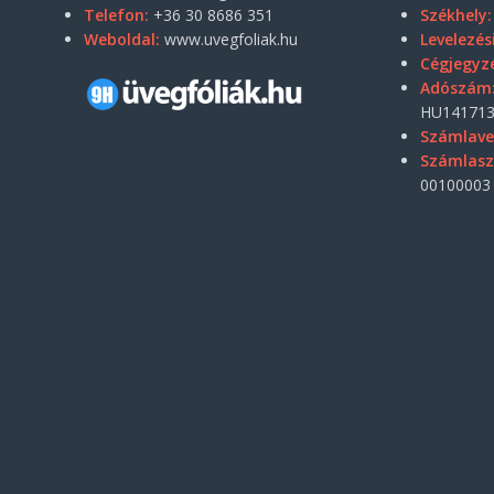
Telefon:
+36 30 8686 351
Székhely:
Weboldal:
www.uvegfoliak.hu
Levelezés
Cégjegyz
Adószám
HU141713
Számlave
Számlas
00100003