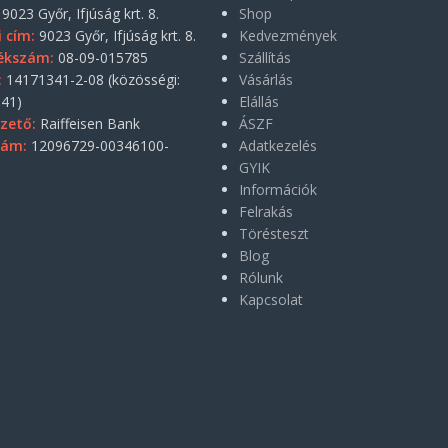
9023 Győr, Ifjúság krt. 8.
Shop
i cím:
9023 Győr, Ifjúság krt. 8.
Kedvezmények
ékszám:
08-09-015785
Szállítás
:
14171341-2-08 (közösségi:
Vásárlás
41)
Elállás
zető:
Raiffeisen Bank
ÁSZF
zám:
12096729-00346100-
Adatkezelés
GYIK
Információk
Felrakás
Törésteszt
Blog
Rólunk
Kapcsolat