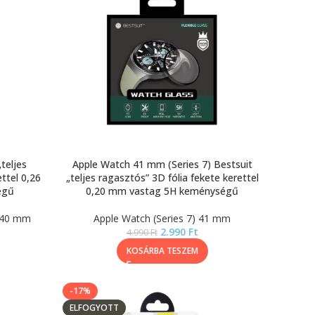
teljes
Apple Watch 41 mm (Series 7) Bestsuit
ttel 0,26
„teljes ragasztós” 3D fólia fekete kerettel
égű
0,20 mm vastag 5H keménységű
) 40 mm
Apple Watch (Series 7) 41 mm
2.990
Ft
4.990
Ft
KOSÁRBA TESZEM
-17%
ELFOGYOTT