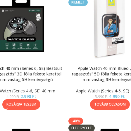
KIEMELT
ch 40 mm (Series 6, SE) Bestsuit
Apple Watch 40 mm Blueo „
gasztós” 3D fólia fekete kerettel
ragasztós” 5D fólia fekete kere
 mm vastag 5H keménységű
mm vastag 3H keménys
Watch (Series 4-6, SE) 40 mm
Apple Watch (Series 4-6, SE
2.990
Ft
4.990
Ft
4.990
Ft
5.990
Ft
KOSÁRBA TESZEM
TOVÁBB OLVASOM
-40%
ELFOGYOTT