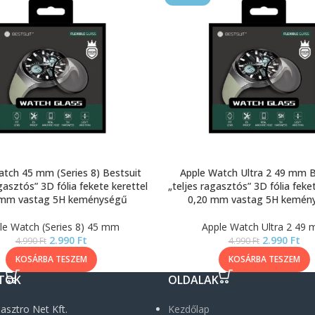
tch 45 mm (Series 8) Bestsuit
Apple Watch Ultra 2 49 mm B
gasztós” 3D fólia fekete kerettel
„teljes ragasztós” 3D fólia feke
 mm vastag 5H keménységű
0,20 mm vastag 5H kemén
le Watch (Series 8) 45 mm
Apple Watch Ultra 2 49
2.990
Ft
2.990
Ft
4.990
Ft
4.990
Ft
KOSÁRBA TESZEM
KOSÁRBA TESZEM
TOK
OLDALAK
asztro Net Kft.
Kezdőlap