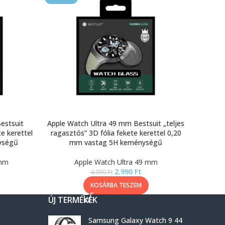
estsuit
Apple Watch Ultra 49 mm Bestsuit „teljes
te kerettel
ragasztós” 3D fólia fekete kerettel 0,20
ységű
mm vastag 5H keménységű
 mm
Apple Watch Ultra 49 mm
2.990
Ft
4.990
Ft
KOSÁRBA TESZEM
ÚJ TERMÉKEK
Samsung Galaxy Watch 9 44