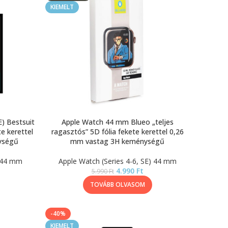
KIEMELT
) Bestsuit
Apple Watch 44 mm Blueo „teljes
te kerettel
ragasztós” 5D fólia fekete kerettel 0,26
ységű
mm vastag 3H keménységű
) 44 mm
Apple Watch (Series 4-6, SE) 44 mm
4.990
Ft
5.990
Ft
TOVÁBB OLVASOM
-40%
KIEMELT