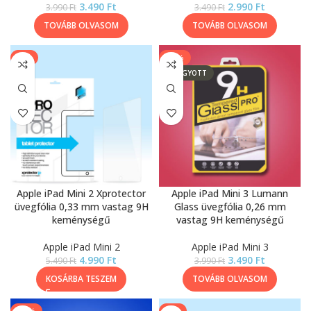
3.490
Ft
2.990
Ft
3.990
Ft
3.490
Ft
TOVÁBB OLVASOM
TOVÁBB OLVASOM
-9%
-13%
ELFOGYOTT
Apple iPad Mini 2 Xprotector
Apple iPad Mini 3 Lumann
üvegfólia 0,33 mm vastag 9H
Glass üvegfólia 0,26 mm
keménységű
vastag 9H keménységű
Apple iPad Mini 2
Apple iPad Mini 3
4.990
Ft
3.490
Ft
5.490
Ft
3.990
Ft
KOSÁRBA TESZEM
TOVÁBB OLVASOM