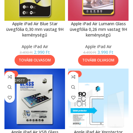
Apple iPad Air Blue Star
Apple iPad Air Lumann Glass
üvegfólia 0,30 mm vastag 9H
üvegfólia 0,26 mm vastag 9H
keménységű
keménységű
Apple iPad Air
Apple iPad Air
2.990
Ft
3.990
Ft
3.490
Ft
4.490
Ft
TOVÁBB OLVASOM
TOVÁBB OLVASOM
-14%
-46%
ELFOGYOTT
Apple iPad Air VSB Glass
Apple iPad Air Xprotector