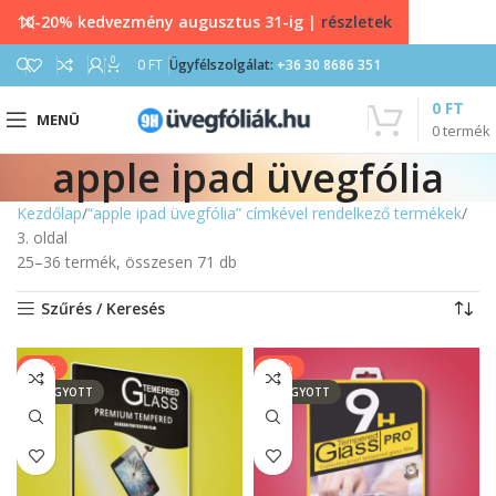
10-20% kedvezmény augusztus 31-ig |
részletek
0
0
FT
Ügyfélszolgálat:
+36 30 8686 351
0
FT
MENÜ
0
termék
apple ipad üvegfólia
Kezdőlap
“apple ipad üvegfólia” címkével rendelkező termékek
3. oldal
25–36 termék, összesen 71 db
Szűrés / Keresés
-14%
-11%
ELFOGYOTT
ELFOGYOTT