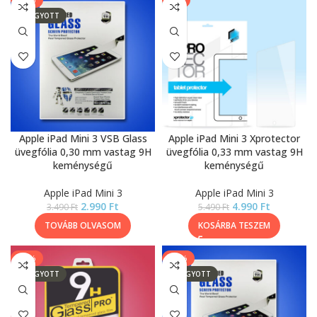
-14%
-9%
ELFOGYOTT
Apple iPad Mini 3 VSB Glass
Apple iPad Mini 3 Xprotector
üvegfólia 0,30 mm vastag 9H
üvegfólia 0,33 mm vastag 9H
keménységű
keménységű
Apple iPad Mini 3
Apple iPad Mini 3
2.990
Ft
4.990
Ft
3.490
Ft
5.490
Ft
TOVÁBB OLVASOM
KOSÁRBA TESZEM
-13%
-14%
ELFOGYOTT
ELFOGYOTT