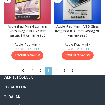
Apple iPad Mini 4 Lumann
Apple iPad Mini 4 VSB Glass
Glass üvegfólia 0,26 mm
üvegfólia 0,30 mm vastag 9H
vastag 9H keménységű
keménységű
Apple iPad Mini 4
Apple iPad Mini 4
3.490
Ft
2.990
Ft
3.990
Ft
3.490
Ft
TOVÁBB OLVASOM
TOVÁBB OLVASOM
←
1
2
3
4
5
6
→
ELÉRHETŐSÉGEK
CÉGADATOK
OLDALAK