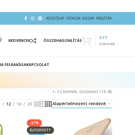
KEZDŐLAP
FIÓKOM
KOSÁR
PÉNZTÁR
0
FT
KEDVENCEK
ÖSSZEHASONLÍTÁS
0
termék
IA FELRAKÁSA
KAPCSOLAT
1–12 termék, összesen 116 db
8
12
16
20
-67%
ELFOGYOTT