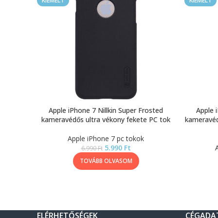
KIEMELT
KIEMELT
Apple iPhone 7 Nillkin Super Frosted
Apple 
kameravédős ultra vékony fekete PC tok
kameravéd
Apple iPhone 7 pc tokok
5.990
Ft
6.990
Ft
TOVÁBB OLVASOM
ELÉRHETŐSÉGEK
CÉGADA