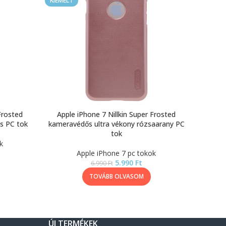
KIEMELT
Frosted
Apple iPhone 7 Nillkin Super Frosted
s PC tok
kameravédős ultra vékony rózsaarany PC
tok
k
Apple iPhone 7 pc tokok
5.990
Ft
6.990
Ft
TOVÁBB OLVASOM
ÚJ TERMÉKEK