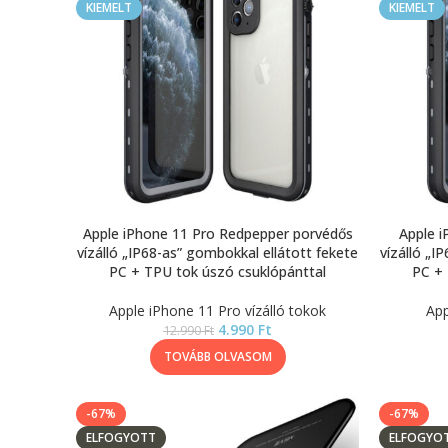
KIEMELT
KIEMELT
Apple iPhone 11 Pro Redpepper porvédős
Apple 
vízálló „IP68-as” gombokkal ellátott fekete
vízálló „I
PC + TPU tok úszó csuklópánttal
PC + 
Apple iPhone 11 Pro vízálló tokok
App
4.990
Ft
12.990
Ft
TOVÁBB OLVASOM
-67%
-67%
ELFOGYOTT
ELFOGYO