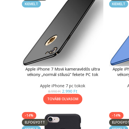
KIEMELT
KIEMELT
Apple iPhone 7 Msvii kameravédős ultra
Apple iP
vékony „normál stílusú” fekete PC tok
vékony
Apple iPhone 7 pc tokok
2.990
Ft
8.990
Ft
TOVÁBB OLVASOM
-14%
-14%
ELFOGYOTT
ELFOGYO