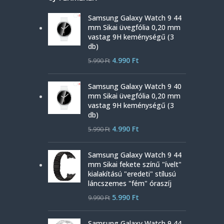
Samsung Galaxy Watch 9 44
mm Sikai üvegfólia 0,20 mm
vastag 9H keménységű (3
db)
4.990
Ft
5.990
Ft
Samsung Galaxy Watch 9 40
mm Sikai üvegfólia 0,20 mm
vastag 9H keménységű (3
db)
4.990
Ft
5.990
Ft
Samsung Galaxy Watch 9 44
mm Sikai fekete színű "ívelt"
kialakítású "eredeti" stílusú
láncszemes "fém" óraszíj
5.990
Ft
9.990
Ft
Samsung Galaxy Watch 9 44