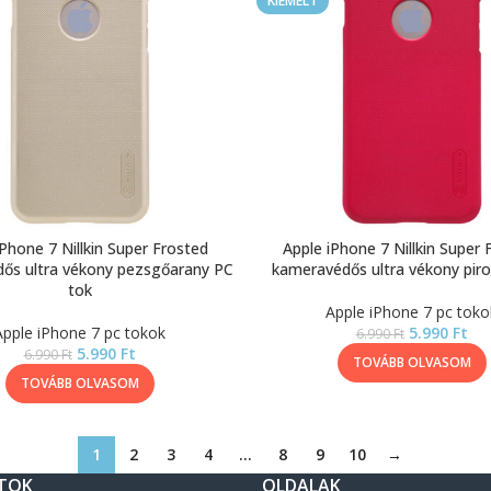
KIEMELT
iPhone 7 Nillkin Super Frosted
Apple iPhone 7 Nillkin Super 
ős ultra vékony pezsgőarany PC
kameravédős ultra vékony piro
tok
Apple iPhone 7 pc toko
Apple iPhone 7 pc tokok
5.990
Ft
6.990
Ft
5.990
Ft
6.990
Ft
TOVÁBB OLVASOM
TOVÁBB OLVASOM
1
2
3
4
…
8
9
10
→
TOK
OLDALAK