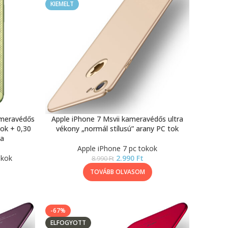
KIEMELT
ameravédős
Apple iPhone 7 Msvii kameravédős ultra
ok + 0,30
vékony „normál stílusú” arany PC tok
ia
Apple iPhone 7 pc tokok
okok
2.990
Ft
8.990
Ft
TOVÁBB OLVASOM
-67%
ELFOGYOTT