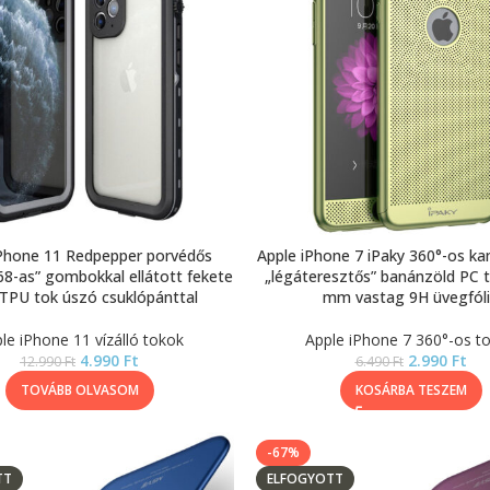
iPhone 11 Redpepper porvédős
Apple iPhone 7 iPaky 360°-os k
P68-as” gombokkal ellátott fekete
„légáteresztős” banánzöld PC t
TPU tok úszó csuklópánttal
mm vastag 9H üvegfól
le iPhone 11 vízálló tokok
Apple iPhone 7 360°-os t
4.990
Ft
2.990
Ft
12.990
Ft
6.490
Ft
TOVÁBB OLVASOM
KOSÁRBA TESZEM
-67%
TT
ELFOGYOTT