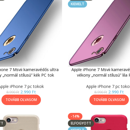
KIEMELT
hone 7 Msvii kameravédős ultra
Apple iPhone 7 Msvii kameravé
 „normál stílusú” kék PC tok
vékony „normál stílusú” lila
Apple iPhone 7 pc tokok
Apple iPhone 7 pc toko
2.990
Ft
2.990
Ft
8.990
Ft
8.990
Ft
TOVÁBB OLVASOM
TOVÁBB OLVASOM
-14%
TT
ELFOGYOTT