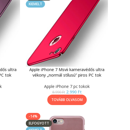
KIEMELT
dős ultra
Apple iPhone 7 Msvii kameravédős ultra
 PC tok
vékony „normál stílusú” piros PC tok
k
Apple iPhone 7 pc tokok
2.990
Ft
8.990
Ft
TOVÁBB OLVASOM
-14%
ELFOGYOTT