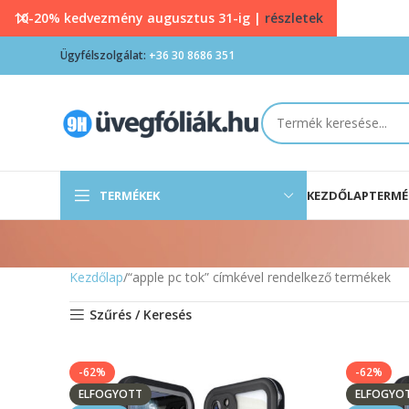
10-20% kedvezmény augusztus 31-ig |
részletek
Ügyfélszolgálat:
+36 30 8686 351
TERMÉKEK
KEZDŐLAP
TERMÉ
Kezdőlap
“apple pc tok” címkével rendelkező termékek
Szűrés / Keresés
-62%
-62%
ELFOGYOTT
ELFOGYO