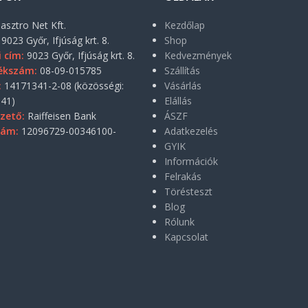
asztro Net Kft.
Kezdőlap
9023 Győr, Ifjúság krt. 8.
Shop
i cím:
9023 Győr, Ifjúság krt. 8.
Kedvezmények
ékszám:
08-09-015785
Szállítás
:
14171341-2-08 (közösségi:
Vásárlás
41)
Elállás
zető:
Raiffeisen Bank
ÁSZF
zám:
12096729-00346100-
Adatkezelés
GYIK
Információk
Felrakás
Törésteszt
Blog
Rólunk
Kapcsolat