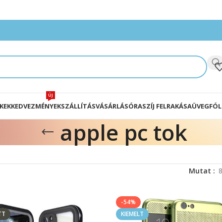
ÚJ
KEK
KEDVEZMÉNYEK
SZÁLLÍTÁS
VÁSÁRLÁS
ÓRASZÍJ FELRAKÁSA
ÜVEGFÓL
apple pc tok
Mutat
-54%
TT
KIEMELT