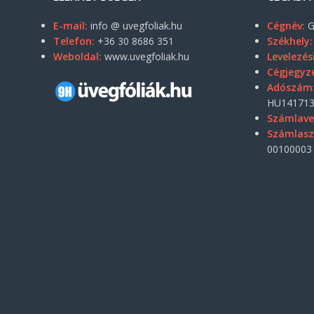
E-mail:
info @ uvegfoliak.hu
Cégnév:
G
Telefon:
+36 30 8686 351
Székhely:
Weboldal:
www.uvegfoliak.hu
Levelezés
Cégjegyz
Adószám
HU141713
Számlave
Számlas
00100003