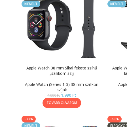
KIEMELT
KIEMELT
Apple Watch 38 mm Sikai fekete színű
Apple W
„szilikon” szíj
l
Apple Watch (Series 1-3) 38 mm szilikon
Appl
szíjak
1.990
Ft
4.990
Ft
TOVÁBB OLVASOM
-33%
-60%
KIEMELT
ELFOGYO