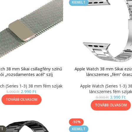
KIEMELT
ch 38 mm Sikai csillagfény színű
Apple Watch 38 mm Sikai ezü
ói „rozsdamentes acél” szíj
láncszemes „fém” órasz
ch (Series 1-3) 38 mm fém szíjak
Apple Watch (Series 1-3) 
2.990
Ft
láncszemes fém szíja
5.990
Ft
3.990
Ft
9.990
Ft
TOVÁBB OLVASOM
TOVÁBB OLVASOM
-50%
TT
KIEMELT