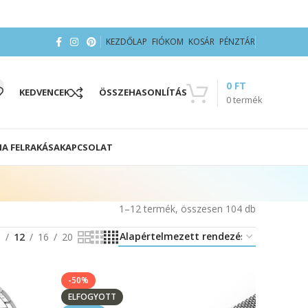
KEZDŐLAP
FIÓKOM
KOSÁR
PÉNZTÁR
0
FT
KEDVENCEK
ÖSSZEHASONLÍTÁS
0
termék
IA FELRAKÁSA
KAPCSOLAT
1–12 termék, összesen 104 db
8
12
16
20
-50%
ELFOGYOTT