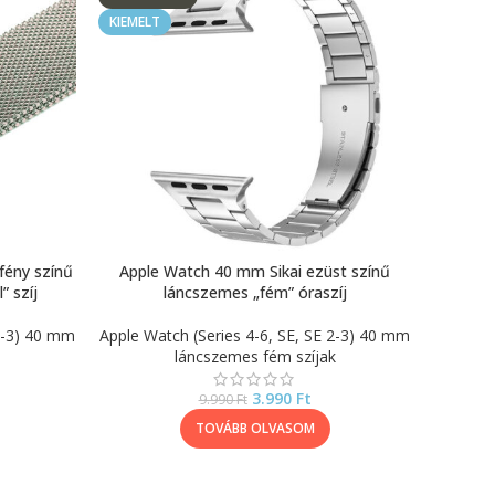
KIEMELT
fény színű
Apple Watch 40 mm Sikai ezüst színű
” szíj
láncszemes „fém” óraszíj
 2-3) 40 mm
Apple Watch (Series 4-6, SE, SE 2-3) 40 mm
láncszemes fém szíjak
3.990
Ft
9.990
Ft
TOVÁBB OLVASOM