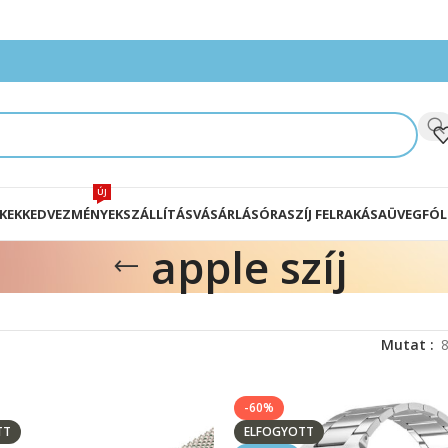
ÚJ
KEK
KEDVEZMÉNYEK
SZÁLLÍTÁS
VÁSÁRLÁS
ÓRASZÍJ FELRAKÁSA
ÜVEGFÓL
apple szíj
Mutat
-60%
TT
ELFOGYOTT