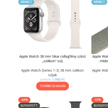
KIEMELT
KIEMELT
Apple Watch 38 mm Sikai csillagfény színű
Apple Wat
„szilikon” szíj
milán
Apple Watch (Series 1-3) 38 mm szilikon
Apple Wat
szíjak
1.990
Ft
4.990
Ft
TOVÁBB OLVASOM
-60%
-60%
ELFOGYOTT
ELFOGYO