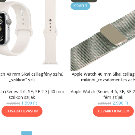
KIEMELT
ch 40 mm Sikai csillagfény színű
Apple Watch 40 mm Sikai csillag
„szilikon” szíj
milánói „rozsdamentes acél
h (Series 4-6, SE, SE 2-3) 40 mm
Apple Watch (Series 4-6, SE, SE
szilikon szíjak
fém szíjak
1.990
Ft
2.990
Ft
4.990
Ft
5.990
Ft
TOVÁBB OLVASOM
TOVÁBB OLVASOM