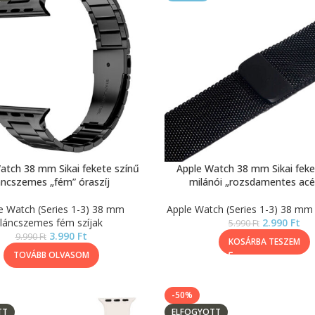
atch 38 mm Sikai fekete színű
Apple Watch 38 mm Sikai feke
áncszemes „fém” óraszíj
milánói „rozsdamentes acél
e Watch (Series 1-3) 38 mm
Apple Watch (Series 1-3) 38 mm 
láncszemes fém szíjak
2.990
Ft
5.990
Ft
3.990
Ft
9.990
Ft
KOSÁRBA TESZEM
TOVÁBB OLVASOM
-50%
TT
ELFOGYOTT