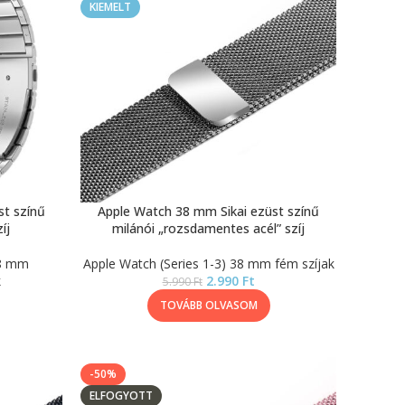
KIEMELT
st színű
Apple Watch 38 mm Sikai ezüst színű
íj
milánói „rozsdamentes acél” szíj
38 mm
Apple Watch (Series 1-3) 38 mm fém szíjak
k
2.990
Ft
5.990
Ft
TOVÁBB OLVASOM
-50%
ELFOGYOTT