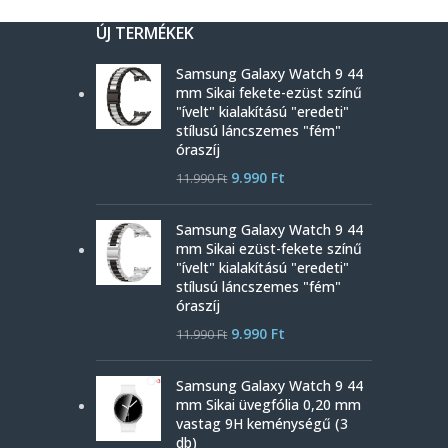
ÚJ TERMÉKEK
Samsung Galaxy Watch 9 44
mm Sikai fekete-ezüst színű
"ívelt" kialakítású "eredeti"
stílusú láncszemes "fém"
óraszíj
9.990
Ft
11.990
Ft
Samsung Galaxy Watch 9 44
mm Sikai ezüst-fekete színű
"ívelt" kialakítású "eredeti"
stílusú láncszemes "fém"
óraszíj
9.990
Ft
11.990
Ft
Samsung Galaxy Watch 9 44
mm Sikai üvegfólia 0,20 mm
vastag 9H keménységű (3
db)