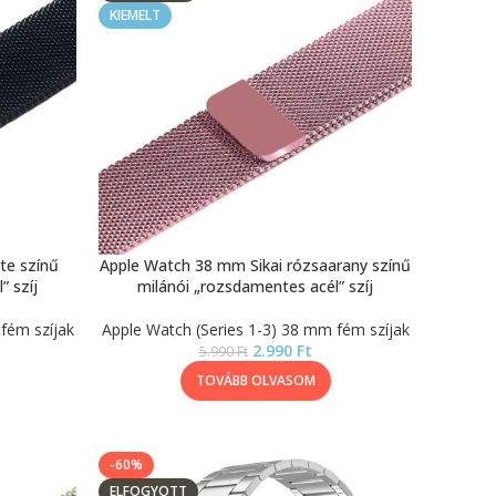
KIEMELT
te színű
Apple Watch 38 mm Sikai rózsaarany színű
” szíj
milánói „rozsdamentes acél” szíj
fém szíjak
Apple Watch (Series 1-3) 38 mm fém szíjak
2.990
Ft
5.990
Ft
TOVÁBB OLVASOM
-60%
ELFOGYOTT