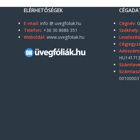
ELÉRHETŐSÉGEK
CÉGADA
E-mail:
info @ uvegfoliak.hu
Cégnév:
G
Telefon:
+36 30 8686 351
Székhely:
Weboldal:
www.uvegfoliak.hu
Levelezés
Cégjegyz
Adószám
HU141713
Számlave
Számlas
00100003