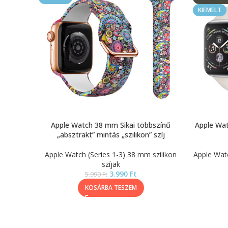
KIEMELT
Apple Watch 38 mm Sikai többszínű
Apple Wat
„absztrakt” mintás „szilikon” szíj
Apple Watch (Series 1-3) 38 mm szilikon
Apple Watc
szíjak
3.990
Ft
5.990
Ft
KOSÁRBA TESZEM