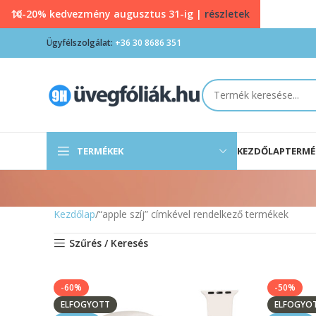
10-20% kedvezmény augusztus 31-ig |
részletek
Ügyfélszolgálat:
+36 30 8686 351
TERMÉKEK
KEZDŐLAP
TERMÉ
Kezdőlap
“apple szíj” címkével rendelkező termékek
Szűrés / Keresés
-60%
-50%
ELFOGYOTT
ELFOGYO