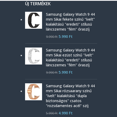
ÚJ TERMÉKEK
Samsung Galaxy Watch 9 44
mm Sikai fekete színű "ívelt"
kialakítású "eredeti" stílusú
láncszemes "fém" óraszíj
5.990
Ft
9.990
Ft
Samsung Galaxy Watch 9 44
mm Sikai ezüst színű "ívelt"
kialakítású "eredeti" stílusú
láncszemes "fém" óraszíj
5.990
Ft
9.990
Ft
Samsung Galaxy Watch 9 44
mm Sikai rózsaarany színű
"ívelt" kialakítású "dupla
biztonságos" csatos
"rozsdamentes acél" szíj
4.990
Ft
5.990
Ft