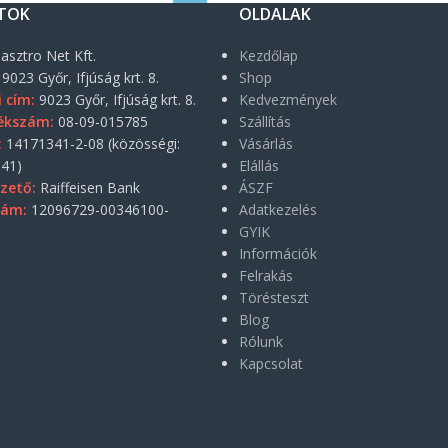
TOK
OLDALAK
asztro Net Kft.
Kezdőlap
9023 Győr, Ifjúság krt. 8.
Shop
i cím:
9023 Győr, Ifjúság krt. 8.
Kedvezmények
ékszám:
08-09-015785
Szállítás
:
14171341-2-08 (közösségi:
Vásárlás
41)
Elállás
zető:
Raiffeisen Bank
ÁSZF
zám:
12096729-00346100-
Adatkezelés
GYIK
Információk
Felrakás
Törésteszt
Blog
Rólunk
Kapcsolat