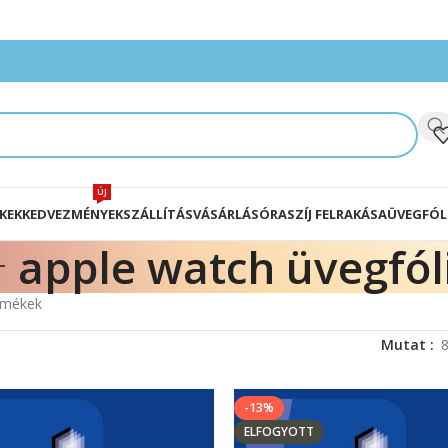
ÚJ
KEK
KEDVEZMÉNYEK
SZÁLLÍTÁS
VÁSÁRLÁS
ÓRASZÍJ FELRAKÁSA
ÜVEGFÓL
apple watch üvegfól
ermékek
Mutat
-13%
ELFOGYOTT