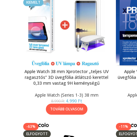
KIEMELT
Apple Watch 38 mm Xprotector „teljes UV
Apple
ragasztós” 3D üvegfólia átlátszó kerettel
üvegfólia
0,33 mm vastag 9H keménységű
Apple Watch (Series 1-3) 38 mm
Appl
4.990
Ft
8.990
Ft
TOVÁBB OLVASOM
-63%
-11%
ELFOGYOTT
ELFOGYO