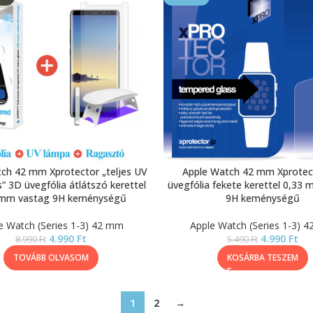
ch 42 mm Xprotector „teljes UV
Apple Watch 42 mm Xprotec
” 3D üvegfólia átlátszó kerettel
üvegfólia fekete kerettel 0,33
 mm vastag 9H keménységű
9H keménységű
e Watch (Series 1-3) 42 mm
Apple Watch (Series 1-3) 
4.990
Ft
4.990
Ft
8.990
Ft
5.490
Ft
TOVÁBB OLVASOM
KOSÁRBA TESZEM
1
2
→