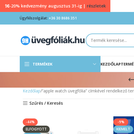
10-20% kedvezmény augusztus 31-ig |
részletek
Ügyfélszolgálat:
+36 30 8686 351
TERMÉKEK
KEZDŐLAP
TERMÉ
Kezdőlap
“apple watch üvegfólia” címkével rendelkező t
Szűrés / Keresés
-44%
-9%
ELFOGYOTT
KIEMELT