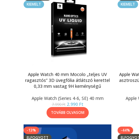
KIEMELT
KIEMELT
Apple Watch 40 mm Mocolo „teljes UV
Apple Wa
ragasztós” 3D üvegfólia átlátszó kerettel
asztroszü
0,33 mm vastag 9H keménységű
Apple Watch (Series 4-6, SE) 40 mm
Apple 
2.990
Ft
7.990
Ft
TOVÁBB OLVASOM
-13%
-44%
ELFOGYOTT
ELFOGYO