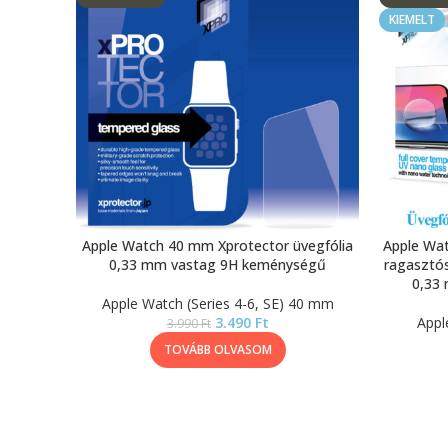
KIEMELT
Apple Watch 40 mm Xprotector üvegfólia
Apple Wat
0,33 mm vastag 9H keménységű
ragasztós
0,33
Apple Watch (Series 4-6, SE) 40 mm
3.490
Ft
Appl
3.990
Ft
TOVÁBB OLVASOM