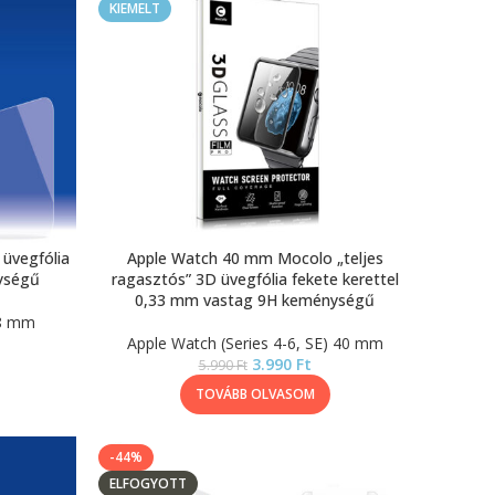
KIEMELT
üvegfólia
Apple Watch 40 mm Mocolo „teljes
ységű
ragasztós” 3D üvegfólia fekete kerettel
0,33 mm vastag 9H keménységű
38 mm
Apple Watch (Series 4-6, SE) 40 mm
3.990
Ft
5.990
Ft
TOVÁBB OLVASOM
-44%
ELFOGYOTT