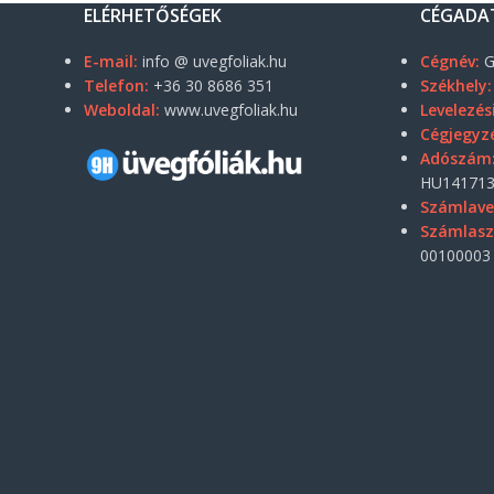
ELÉRHETŐSÉGEK
CÉGADA
E-mail:
info @ uvegfoliak.hu
Cégnév:
G
Telefon:
+36 30 8686 351
Székhely:
Weboldal:
www.uvegfoliak.hu
Levelezés
Cégjegyz
Adószám
HU141713
Számlave
Számlas
00100003