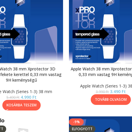
 Watch 38 mm Xprotector 3D
Apple Watch 38 mm Xprotector 
 fekete kerettel 0,33 mm vastag
0,33 mm vastag 9H kemén
9H keménységű
Apple Watch (Series 1-3) 
e Watch (Series 1-3) 38 mm
3.490
Ft
3.990
Ft
4.990
Ft
5.490
Ft
TOVÁBB OLVASOM
KOSÁRBA TESZEM
-9%
TT
ELFOGYOTT