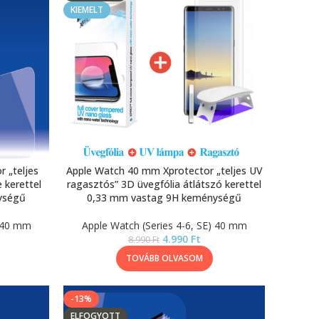
KIEMELT
 „teljes
Apple Watch 40 mm Xprotector „teljes UV
 kerettel
ragasztós” 3D üvegfólia átlátszó kerettel
ységű
0,33 mm vastag 9H keménységű
) 40 mm
Apple Watch (Series 4-6, SE) 40 mm
4.990
Ft
8.990
Ft
TOVÁBB OLVASOM
-13%
ELFOGYOTT