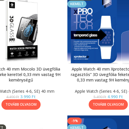
KIEMELT
tch 40 mm Mocolo 3D üvegfólia
Apple Watch 40 mm Xprotector
rke kerettel 0,33 mm vastag 9H
ragasztós” 3D üvegfólia fekete
keménységű
0,33 mm vastag 9H kemén
Watch (Series 4-6, SE) 40 mm
Apple Watch (Series 4-6, SE
3.990
Ft
4.990
Ft
4.490
Ft
5.490
Ft
TOVÁBB OLVASOM
TOVÁBB OLVASOM
-9%
TT
KIEMELT