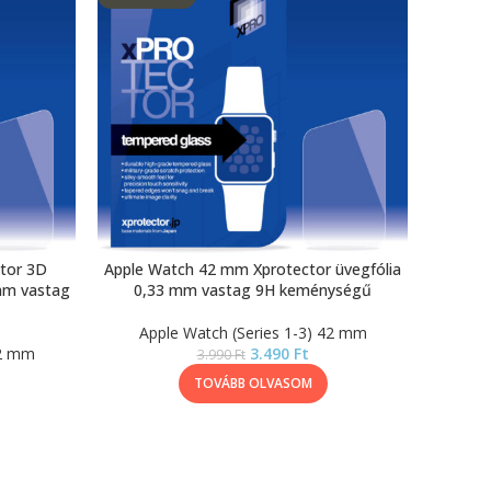
tor 3D
Apple Watch 42 mm Xprotector üvegfólia
 mm vastag
0,33 mm vastag 9H keménységű
Apple Watch (Series 1-3) 42 mm
42 mm
3.490
Ft
3.990
Ft
TOVÁBB OLVASOM