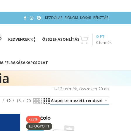
KEZDŐLAP
FIÓKOM
KOSÁR
PÉNZTÁR
0
FT
KEDVENCEK
ÖSSZEHASONLÍTÁS
0
termék
IA FELRAKÁSA
KAPCSOLAT
ia
1–12 termék, összesen 20 db
8
12
16
20
-33%
ELFOGYOTT