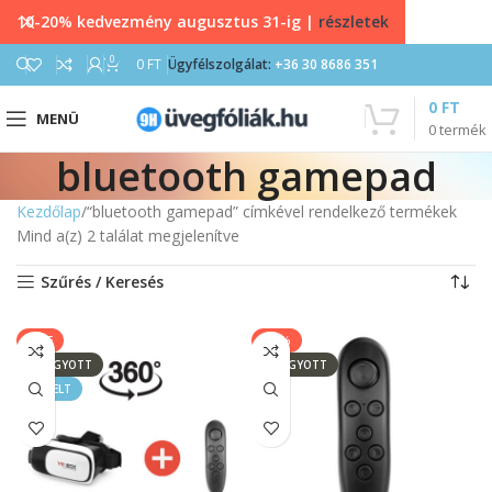
10-20% kedvezmény augusztus 31-ig |
részletek
0
0
FT
Ügyfélszolgálat:
+36 30 8686 351
0
FT
MENÜ
0
termék
bluetooth gamepad
Kezdőlap
“bluetooth gamepad” címkével rendelkező termékek
Mind a(z) 2 találat megjelenítve
Szűrés / Keresés
SALE
-17%
ELFOGYOTT
ELFOGYOTT
KIEMELT