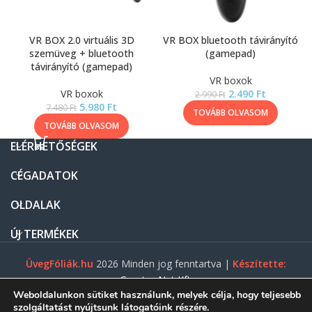
VR BOX 2.0 virtuális 3D
VR BOX bluetooth távirányító
szemüveg + bluetooth
(gamepad)
távirányító (gamepad)
VR boxok
VR boxok
2.490
Ft
2.990
Ft
5.980
Ft
7.480
Ft
TOVÁBB OLVASOM
TOVÁBB OLVASOM
ELÉRHETŐSÉGEK
CÉGADATOK
OLDALAK
ÚJ TERMÉKEK
ÜvegFóliák.hu
2026 Minden jog fenntartva |
Készítette:
Gasztro Net Kft.
Weboldalunkon sütiket használunk, melyek célja, hogy teljesebb
szolgáltatást nyújtsunk látogatóink részére.