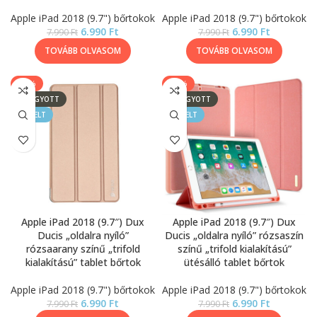
Apple iPad 2018 (9.7") bőrtokok
Apple iPad 2018 (9.7") bőrtokok
6.990
Ft
6.990
Ft
7.990
Ft
7.990
Ft
TOVÁBB OLVASOM
TOVÁBB OLVASOM
-13%
-13%
ELFOGYOTT
ELFOGYOTT
KIEMELT
KIEMELT
Apple iPad 2018 (9.7″) Dux
Apple iPad 2018 (9.7″) Dux
Ducis „oldalra nyíló”
Ducis „oldalra nyíló” rózsaszín
rózsaarany színű „trifold
színű „trifold kialakítású”
kialakítású” tablet bőrtok
ütésálló tablet bőrtok
Apple iPad 2018 (9.7") bőrtokok
Apple iPad 2018 (9.7") bőrtokok
6.990
Ft
6.990
Ft
7.990
Ft
7.990
Ft