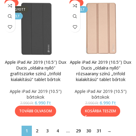
-13%
-13%
ELFOGYOTT
KIEMELT
KIEMELT
Apple iPad Air 2019 (10.5″) Dux
Apple iPad Air 2019 (10.5″) Dux
Ducis „oldalra nyíló”
Ducis „oldalra nyíló”
grafitszürke színű „trifold
rózsaarany színű „trifold
kialakítású” tablet bőrtok
kialakítású” tablet bőrtok
Apple iPad Air 2019 (10.5")
Apple iPad Air 2019 (10.5")
bőrtokok
bőrtokok
6.990
Ft
6.990
Ft
7.990
Ft
7.990
Ft
TOVÁBB OLVASOM
KOSÁRBA TESZEM
1
2
3
4
…
29
30
31
→