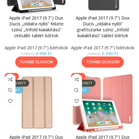
Apple iPad 2017 (9.7″) Dux
Apple iPad 2017 (9.7″) Dux
Ducis „oldalra nyíló” fekete
Ducis „oldalra nyíló”
színű „trifold kialakítású”
grafitszürke színű „trifold
ütésálló tablet bőrtok
kialakítású” tablet bőrtok
Apple iPad 2017 (9.7") bőrtokok
Apple iPad 2017 (9.7") bőrtokok
6.990
Ft
6.990
Ft
7.990
Ft
7.990
Ft
TOVÁBB OLVASOM
TOVÁBB OLVASOM
-13%
-13%
ELFOGYOTT
ELFOGYOTT
KIEMELT
KIEMELT
Apple iPad 2017 (9.7″) Dux
Apple iPad 2017 (9.7″) Dux