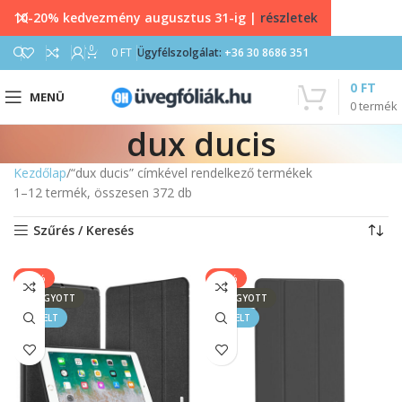
10-20% kedvezmény augusztus 31-ig |
részletek
0
0
FT
Ügyfélszolgálat:
+36 30 8686 351
0
FT
MENÜ
0
termék
dux ducis
Kezdőlap
“dux ducis” címkével rendelkező termékek
1–12 termék, összesen 372 db
Szűrés / Keresés
-13%
-13%
ELFOGYOTT
ELFOGYOTT
KIEMELT
KIEMELT