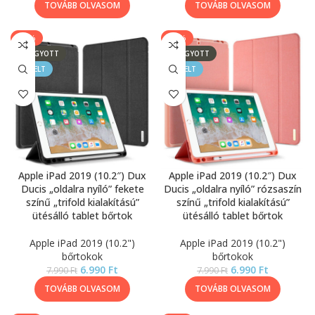
TOVÁBB OLVASOM
TOVÁBB OLVASOM
-13%
-13%
ELFOGYOTT
ELFOGYOTT
KIEMELT
KIEMELT
Apple iPad 2019 (10.2″) Dux
Apple iPad 2019 (10.2″) Dux
Ducis „oldalra nyíló” fekete
Ducis „oldalra nyíló” rózsaszín
színű „trifold kialakítású”
színű „trifold kialakítású”
ütésálló tablet bőrtok
ütésálló tablet bőrtok
Apple iPad 2019 (10.2")
Apple iPad 2019 (10.2")
bőrtokok
bőrtokok
6.990
Ft
6.990
Ft
7.990
Ft
7.990
Ft
TOVÁBB OLVASOM
TOVÁBB OLVASOM