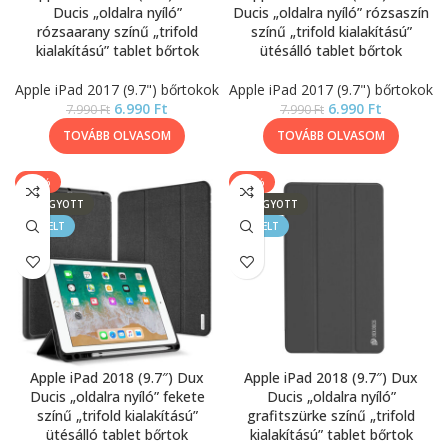
Ducis „oldalra nyíló”
Ducis „oldalra nyíló” rózsaszín
rózsaarany színű „trifold
színű „trifold kialakítású”
kialakítású” tablet bőrtok
ütésálló tablet bőrtok
Apple iPad 2017 (9.7") bőrtokok
Apple iPad 2017 (9.7") bőrtokok
6.990
Ft
6.990
Ft
7.990
Ft
7.990
Ft
TOVÁBB OLVASOM
TOVÁBB OLVASOM
-13%
-13%
ELFOGYOTT
ELFOGYOTT
KIEMELT
KIEMELT
Apple iPad 2018 (9.7″) Dux
Apple iPad 2018 (9.7″) Dux
Ducis „oldalra nyíló” fekete
Ducis „oldalra nyíló”
színű „trifold kialakítású”
grafitszürke színű „trifold
ütésálló tablet bőrtok
kialakítású” tablet bőrtok