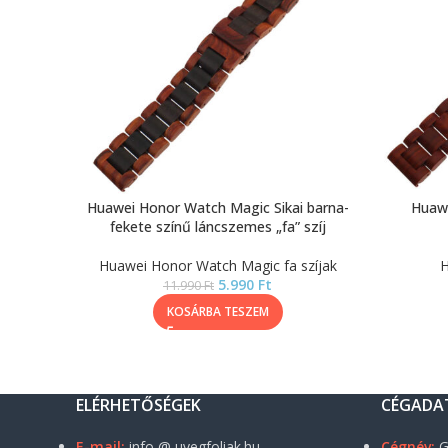
Huawei Honor Watch Magic Sikai barna-
Huawe
fekete színű láncszemes „fa” szíj
Huawei Honor Watch Magic fa szíjak
H
5.990
Ft
11.990
Ft
KOSÁRBA TESZEM
ELÉRHETŐSÉGEK
CÉGADA
E-mail:
info @ uvegfoliak.hu
Cégnév:
G