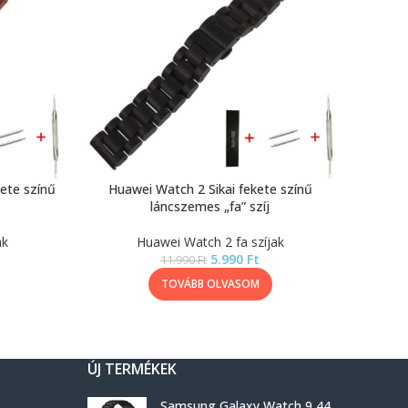
ete színű
Huawei Watch 2 Sikai fekete színű
láncszemes „fa” szíj
ak
Huawei Watch 2 fa szíjak
5.990
Ft
11.990
Ft
TOVÁBB OLVASOM
ÚJ TERMÉKEK
Samsung Galaxy Watch 9 44