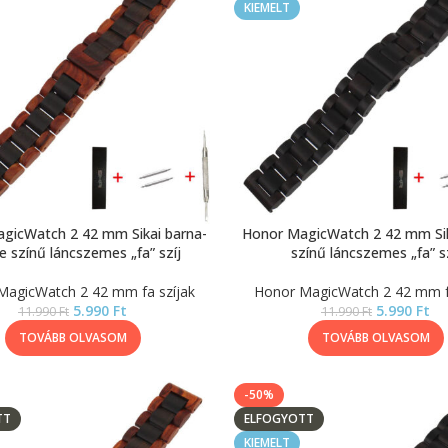
KIEMELT
gicWatch 2 42 mm Sikai barna-
Honor MagicWatch 2 42 mm Sik
e színű láncszemes „fa” szíj
színű láncszemes „fa” sz
MagicWatch 2 42 mm fa szíjak
Honor MagicWatch 2 42 mm fa
5.990
Ft
5.990
Ft
11.990
Ft
11.990
Ft
TOVÁBB OLVASOM
TOVÁBB OLVASOM
-50%
TT
ELFOGYOTT
KIEMELT