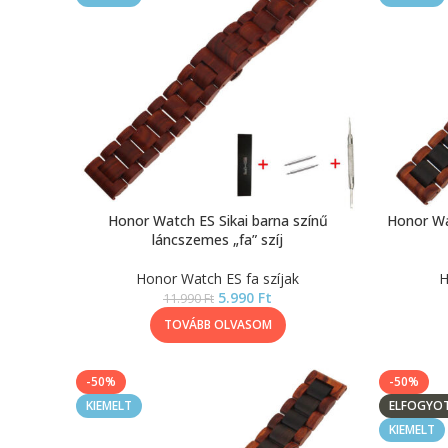
Honor Watch ES Sikai barna színű
Honor Wa
láncszemes „fa” szíj
Honor Watch ES fa szíjak
H
5.990
Ft
11.990
Ft
TOVÁBB OLVASOM
-50%
-50%
KIEMELT
ELFOGYO
KIEMELT