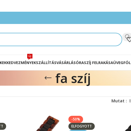
ÚJ
KEK
KEDVEZMÉNYEK
SZÁLLÍTÁS
VÁSÁRLÁS
ÓRASZÍJ FELRAKÁSA
ÜVEGFÓL
fa szíj
Mutat
-50%
TT
ELFOGYOTT