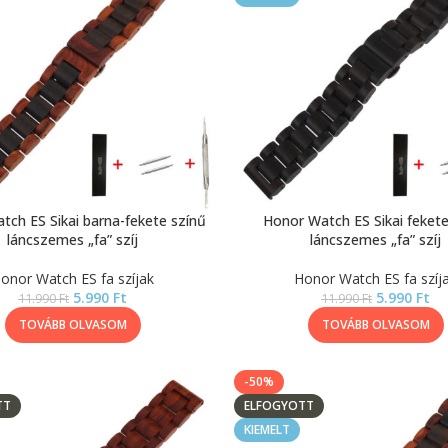
tch ES Sikai barna-fekete színű
Honor Watch ES Sikai fekete
láncszemes „fa” szíj
láncszemes „fa” szíj
onor Watch ES fa szíjak
Honor Watch ES fa szíj
5.990
Ft
5.990
Ft
11.990
Ft
11.990
Ft
TOVÁBB OLVASOM
TOVÁBB OLVASOM
-50%
TT
ELFOGYOTT
KIEMELT