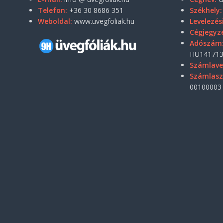
Telefon:
+36 30 8686 351
Székhely:
Weboldal:
www.uvegfoliak.hu
Levelezés
Cégjegyz
Adószám
HU141713
Számlave
Számlas
00100003