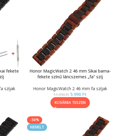
ai fekete
Honor MagicWatch 2 46 mm Sikai barna-
íj
fekete színű láncszemes „fa” szíj
 szíjak
Honor MagicWatch 2 46 mm fa szíjak
5.990
Ft
11.990
Ft
KOSÁRBA TESZEM
-50%
KIEMELT