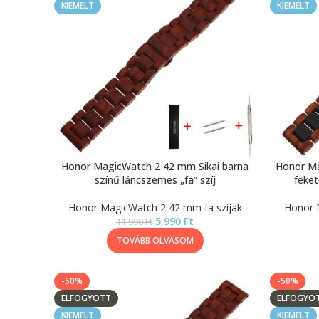
KIEMELT
KIEMELT
Honor MagicWatch 2 42 mm Sikai barna
Honor Ma
színű láncszemes „fa” szíj
feket
Honor MagicWatch 2 42 mm fa szíjak
Honor 
5.990
Ft
11.990
Ft
TOVÁBB OLVASOM
-50%
-50%
ELFOGYOTT
ELFOGYO
KIEMELT
KIEMELT