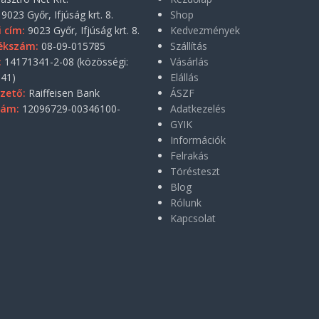
9023 Győr, Ifjúság krt. 8.
Shop
i cím:
9023 Győr, Ifjúság krt. 8.
Kedvezmények
ékszám:
08-09-015785
Szállítás
:
14171341-2-08 (közösségi:
Vásárlás
41)
Elállás
zető:
Raiffeisen Bank
ÁSZF
zám:
12096729-00346100-
Adatkezelés
GYIK
Információk
Felrakás
Törésteszt
Blog
Rólunk
Kapcsolat