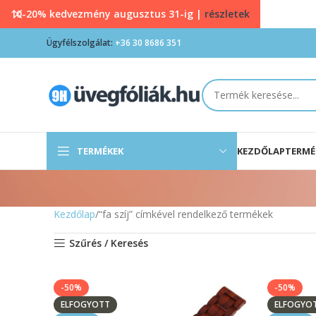
10-20% kedvezmény augusztus 31-ig |
részletek
Ügyfélszolgálat:
+36 30 8686 351
TERMÉKEK
KEZDŐLAP
TERMÉ
Kezdőlap
“fa szíj” címkével rendelkező termékek
Szűrés / Keresés
-50%
-50%
ELFOGYOTT
ELFOGYO