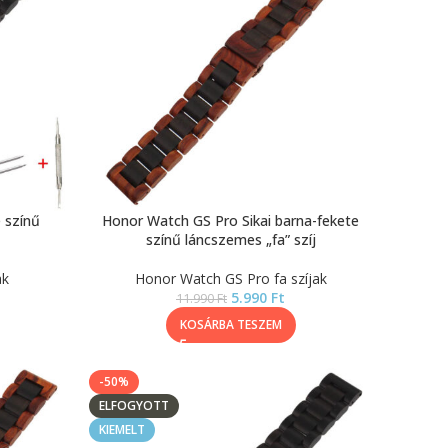
 színű
Honor Watch GS Pro Sikai barna-fekete
színű láncszemes „fa” szíj
ak
Honor Watch GS Pro fa szíjak
5.990
Ft
11.990
Ft
KOSÁRBA TESZEM
-50%
ELFOGYOTT
KIEMELT