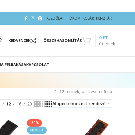
KEZDŐLAP
FIÓKOM
KOSÁR
PÉNZTÁR
0
FT
KEDVENCEK
ÖSSZEHASONLÍTÁS
0
termék
IA FELRAKÁSA
KAPCSOLAT
1–12 termék, összesen 66 db
8
12
16
20
-50%
KIEMELT