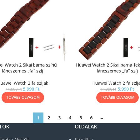
i Watch 2 Sikai barna színű
Huawei Watch 2 Sikai barna-fek
láncszemes „fa” szíj
láncszemes „fa” szíj
uawei Watch 2 fa szíjak
Huawei Watch 2 fa szíj
5.990
Ft
5.990
Ft
11.990
Ft
11.990
Ft
TOVÁBB OLVASOM
TOVÁBB OLVASOM
1
2
3
4
5
6
→
TOK
OLDALAK
asztro Net Kft.
Kezdőlap