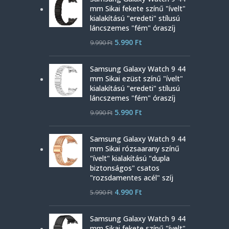
mm Sikai fekete színű "ívelt"
kialakítású "eredeti" stílusú
láncszemes "fém" óraszíj
5.990
Ft
9.990
Ft
Samsung Galaxy Watch 9 44
mm Sikai ezüst színű "ívelt"
kialakítású "eredeti" stílusú
láncszemes "fém" óraszíj
5.990
Ft
9.990
Ft
Samsung Galaxy Watch 9 44
mm Sikai rózsaarany színű
"ívelt" kialakítású "dupla
biztonságos" csatos
"rozsdamentes acél" szíj
4.990
Ft
5.990
Ft
Samsung Galaxy Watch 9 44
mm Sikai fekete színű "ívelt"