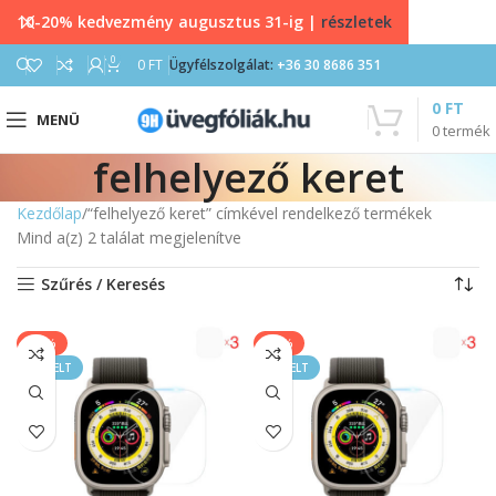
10-20% kedvezmény augusztus 31-ig |
részletek
0
0
FT
Ügyfélszolgálat:
+36 30 8686 351
0
FT
MENÜ
0
termék
felhelyező keret
Kezdőlap
“felhelyező keret” címkével rendelkező termékek
Mind a(z) 2 találat megjelenítve
Szűrés / Keresés
-17%
-17%
KIEMELT
KIEMELT