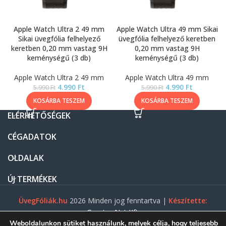
Apple Watch Ultra 2 49 mm
Apple Watch Ultra 49 mm Sikai
Sikai üvegfólia felhelyező
üvegfólia felhelyező keretben
keretben 0,20 mm vastag 9H
0,20 mm vastag 9H
keménységű (3 db)
keménységű (3 db)
Apple Watch Ultra 2 49 mm
Apple Watch Ultra 49 mm
4.990
Ft
4.990
Ft
5.990
Ft
5.990
Ft
KOSÁRBA TESZEM
KOSÁRBA TESZEM
ELÉRHETŐSÉGEK
CÉGADATOK
OLDALAK
ÚJ TERMÉKEK
ÜvegFóliák.hu
2026 Minden jog fenntartva |
Készítette:
Gasztro Net Kft.
Weboldalunkon sütiket használunk, melyek célja, hogy teljesebb