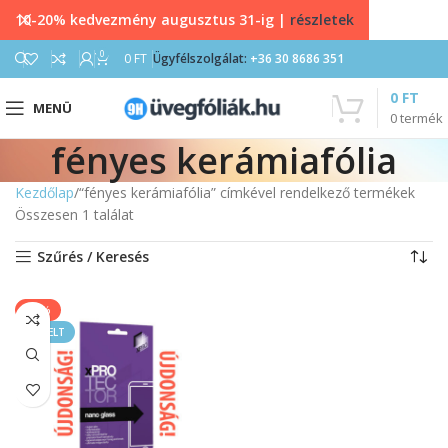
10-20% kedvezmény augusztus 31-ig |
részletek
0
0
FT
Ügyfélszolgálat:
+36 30 8686 351
0
FT
MENÜ
0
termék
fényes kerámiafólia
Kezdőlap
“fényes kerámiafólia” címkével rendelkező termékek
Összesen 1 találat
Szűrés / Keresés
-20%
KIEMELT