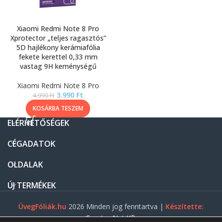
Xiaomi Redmi Note 8 Pro
Xprotector „teljes ragasztós”
5D hajlékony kerámiafólia
fekete kerettel 0,33 mm
vastag 9H keménységű
Xiaomi Redmi Note 8 Pro
3.990
Ft
4.990
Ft
KOSÁRBA TESZEM
ELÉRHETŐSÉGEK
CÉGADATOK
OLDALAK
ÚJ TERMÉKEK
ÜvegFóliák.hu
2026 Minden jog fenntartva |
Készítette:
Gasztro Net Kft.