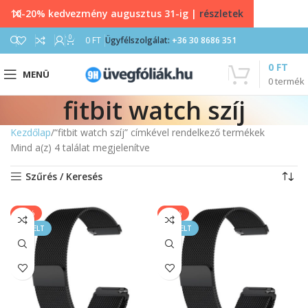
10-20% kedvezmény augusztus 31-ig |
részletek
0
0
FT
Ügyfélszolgálat:
+36 30 8686 351
0
FT
MENÜ
0
termék
fitbit watch szíj
Kezdőlap
“fitbit watch szíj” címkével rendelkező termékek
Mind a(z) 4 találat megjelenítve
Szűrés / Keresés
-17%
-17%
KIEMELT
KIEMELT