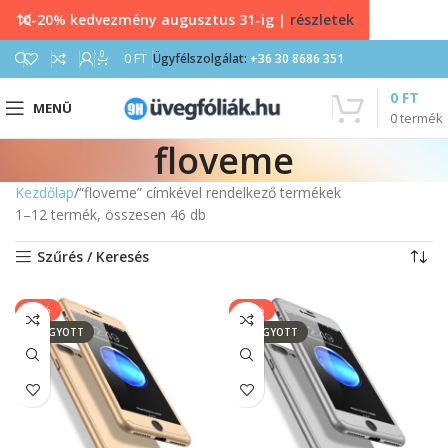
10-20% kedvezmény augusztus 31-ig |
részletek
0
0
FT
Ügyfélszolgálat:
+36 30 8686 351
0
FT
MENÜ
0
termék
floveme
Kezdőlap
“floveme” címkével rendelkező termékek
1–12 termék, összesen 46 db
Szűrés / Keresés
-14%
-14%
ELFOGYOTT
ELFOGYOTT