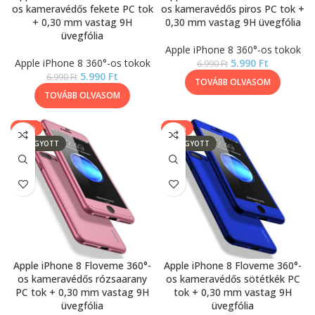
os kameravédős fekete PC tok
os kameravédős piros PC tok +
+ 0,30 mm vastag 9H
0,30 mm vastag 9H üvegfólia
üvegfólia
Apple iPhone 8 360°-os tokok
Apple iPhone 8 360°-os tokok
5.990
Ft
6.990
Ft
5.990
Ft
6.990
Ft
TOVÁBB OLVASOM
TOVÁBB OLVASOM
-14%
-14%
ELFOGYOTT
ELFOGYOTT
Apple iPhone 8 Floveme 360°-
Apple iPhone 8 Floveme 360°-
os kameravédős rózsaarany
os kameravédős sötétkék PC
PC tok + 0,30 mm vastag 9H
tok + 0,30 mm vastag 9H
üvegfólia
üvegfólia