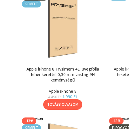
KIEMELT
Apple iPhone 8 Frvsimem 4D üvegfólia
Apple i
fehér kerettel 0,30 mm vastag 9H
fekete
keménységű
Apple iPhone 8
1.990
Ft
4.490
Ft
TOVÁBB OLVASOM
-13%
-13%
KIEMELT
ELFOGYO