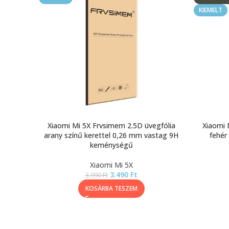
KIEMELT
Xiaomi Mi 5X Frvsimem 2.5D üvegfólia
Xiaomi 
arany színű kerettel 0,26 mm vastag 9H
fehér
keménységű
Xiaomi Mi 5X
3.490
Ft
3.990
Ft
KOSÁRBA TESZEM