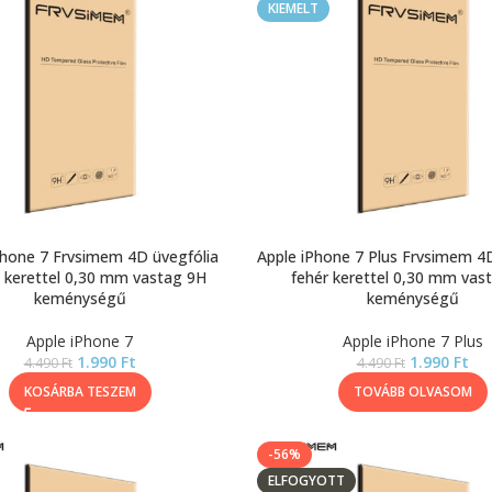
KIEMELT
Phone 7 Frvsimem 4D üvegfólia
Apple iPhone 7 Plus Frvsimem 4D
 kerettel 0,30 mm vastag 9H
fehér kerettel 0,30 mm vas
keménységű
keménységű
Apple iPhone 7
Apple iPhone 7 Plus
1.990
Ft
1.990
Ft
4.490
Ft
4.490
Ft
KOSÁRBA TESZEM
TOVÁBB OLVASOM
-56%
ELFOGYOTT