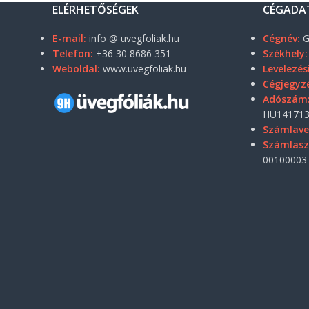
ELÉRHETŐSÉGEK
CÉGADA
E-mail:
info @ uvegfoliak.hu
Cégnév:
G
Telefon:
+36 30 8686 351
Székhely:
Weboldal:
www.uvegfoliak.hu
Levelezés
Cégjegyz
Adószám
HU141713
Számlave
Számlas
00100003