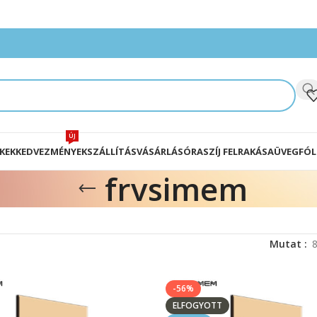
ÚJ
KEK
KEDVEZMÉNYEK
SZÁLLÍTÁS
VÁSÁRLÁS
ÓRASZÍJ FELRAKÁSA
ÜVEGFÓL
frvsimem
Mutat
-56%
ELFOGYOTT