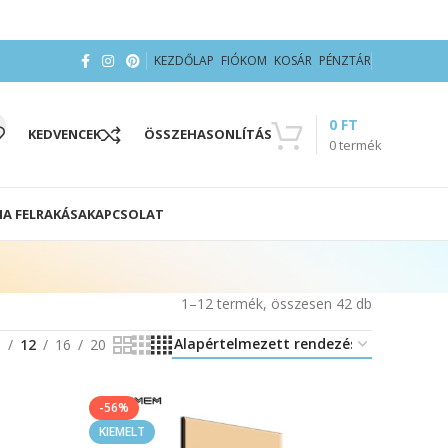
KEZDŐLAP
FIÓKOM
KOSÁR
PÉNZTÁR
0
FT
KEDVENCEK
ÖSSZEHASONLÍTÁS
0
termék
IA FELRAKÁSA
KAPCSOLAT
1–12 termék, összesen 42 db
8
12
16
20
-56%
KIEMELT