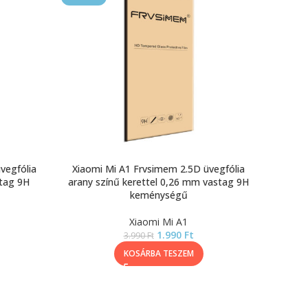
vegfólia
Xiaomi Mi A1 Frvsimem 2.5D üvegfólia
stag 9H
arany színű kerettel 0,26 mm vastag 9H
keménységű
Xiaomi Mi A1
1.990
Ft
3.990
Ft
KOSÁRBA TESZEM