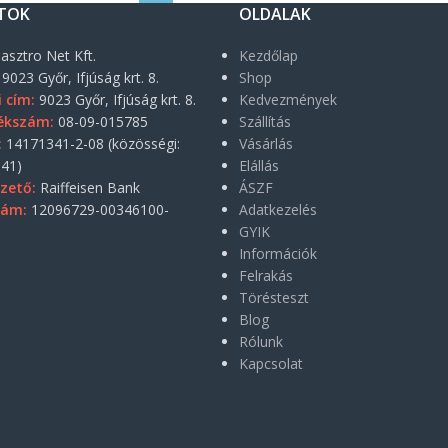
TOK
OLDALAK
asztro Net Kft.
Kezdőlap
9023 Győr, Ifjúság krt. 8.
Shop
i cím:
9023 Győr, Ifjúság krt. 8.
Kedvezmények
ékszám:
08-09-015785
Szállítás
:
14171341-2-08 (közösségi:
Vásárlás
41)
Elállás
zető:
Raiffeisen Bank
ÁSZF
zám:
12096729-00346100-
Adatkezelés
GYIK
Információk
Felrakás
Törésteszt
Blog
Rólunk
Kapcsolat