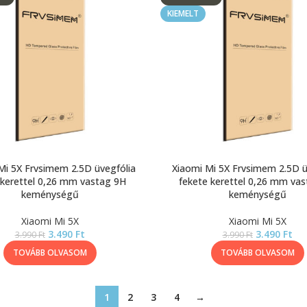
KIEMELT
Mi 5X Frvsimem 2.5D üvegfólia
Xiaomi Mi 5X Frvsimem 2.5D ü
 kerettel 0,26 mm vastag 9H
fekete kerettel 0,26 mm va
keménységű
keménységű
Xiaomi Mi 5X
Xiaomi Mi 5X
3.490
Ft
3.490
Ft
3.990
Ft
3.990
Ft
TOVÁBB OLVASOM
TOVÁBB OLVASOM
1
2
3
4
→