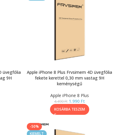
 üvegfólia
Apple iPhone 8 Plus Frvsimem 4D üvegfólia
tag 9H
fekete kerettel 0,30 mm vastag 9H
keménységű
Apple iPhone 8 Plus
1.990
Ft
4.490
Ft
KOSÁRBA TESZEM
-50%
KIEMELT