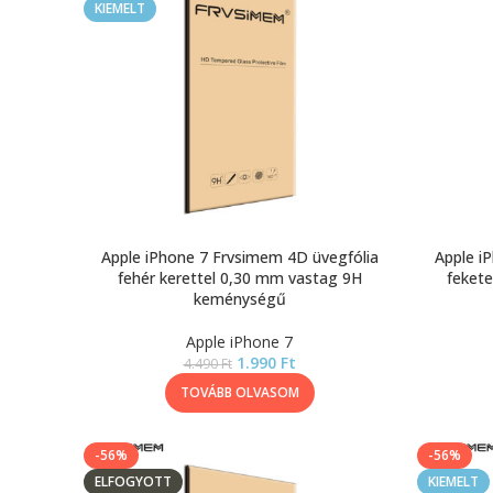
KIEMELT
Apple iPhone 7 Frvsimem 4D üvegfólia
Apple i
fehér kerettel 0,30 mm vastag 9H
fekete
keménységű
Apple iPhone 7
1.990
Ft
4.490
Ft
TOVÁBB OLVASOM
-56%
-56%
ELFOGYOTT
KIEMELT