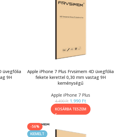
 üvegfólia
Apple iPhone 7 Plus Frvsimem 4D üvegfólia
tag 9H
fekete kerettel 0,30 mm vastag 9H
keménységű
Apple iPhone 7 Plus
1.990
Ft
4.490
Ft
KOSÁRBA TESZEM
-56%
KIEMELT