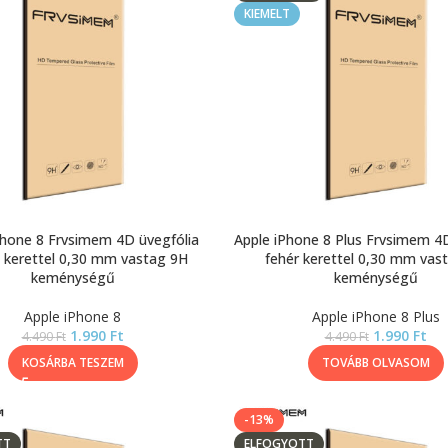
KIEMELT
Phone 8 Frvsimem 4D üvegfólia
Apple iPhone 8 Plus Frvsimem 4D
 kerettel 0,30 mm vastag 9H
fehér kerettel 0,30 mm vas
keménységű
keménységű
Apple iPhone 8
Apple iPhone 8 Plus
1.990
Ft
1.990
Ft
4.490
Ft
4.490
Ft
KOSÁRBA TESZEM
TOVÁBB OLVASOM
-13%
TT
ELFOGYOTT