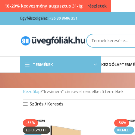
10-20% kedvezmény augusztus 31-ig |
részletek
Ügyfélszolgálat:
+36 30 8686 351
TERMÉKEK
KEZDŐLAP
TERMÉ
Kezdőlap
“frvsimem” címkével rendelkező termékek
Szűrés / Keresés
-56%
-56%
ELFOGYOTT
KIEMELT