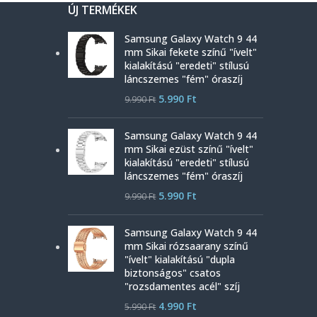
ÚJ TERMÉKEK
Samsung Galaxy Watch 9 44
mm Sikai fekete színű "ívelt"
kialakítású "eredeti" stílusú
láncszemes "fém" óraszíj
5.990
Ft
9.990
Ft
Samsung Galaxy Watch 9 44
mm Sikai ezüst színű "ívelt"
kialakítású "eredeti" stílusú
láncszemes "fém" óraszíj
5.990
Ft
9.990
Ft
Samsung Galaxy Watch 9 44
mm Sikai rózsaarany színű
"ívelt" kialakítású "dupla
biztonságos" csatos
"rozsdamentes acél" szíj
4.990
Ft
5.990
Ft