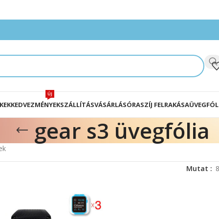
ÚJ
KEK
KEDVEZMÉNYEK
SZÁLLÍTÁS
VÁSÁRLÁS
ÓRASZÍJ FELRAKÁSA
ÜVEGFÓL
gear s3 üvegfólia
ek
Mutat