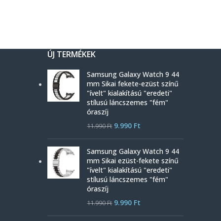
ÚJ TERMÉKEK
Samsung Galaxy Watch 9 44
mm Sikai fekete-ezüst színű
"ívelt" kialakítású "eredeti"
stílusú láncszemes "fém"
óraszíj
9.990
Ft
11.990
Ft
Samsung Galaxy Watch 9 44
mm Sikai ezüst-fekete színű
"ívelt" kialakítású "eredeti"
stílusú láncszemes "fém"
óraszíj
9.990
Ft
11.990
Ft