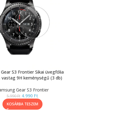
ear S3 Frontier Sikai üvegfólia
 vastag 9H keménységű (3 db)
amsung Gear S3 Frontier
4.990
Ft
5.990
Ft
KOSÁRBA TESZEM