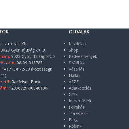
TOK
OLDALAK
asztro Net Kft.
Kezdőlap
9023 Győr, Ifjúság krt. 8.
Shop
i cím:
9023 Győr, Ifjúság krt. 8.
Kedvezmények
ékszám:
08-09-015785
Szállítás
:
14171341-2-08 (közösségi:
Vásárlás
41)
Elállás
zető:
Raiffeisen Bank
ÁSZF
zám:
12096729-00346100-
Adatkezelés
GYIK
Információk
Felrakás
Törésteszt
Blog
Rólunk