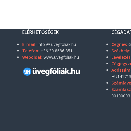
ELÉRHETŐSÉGEK
CÉGADA
E-mail:
info @ uvegfoliak.hu
Cégnév:
G
Telefon:
+36 30 8686 351
Székhely:
Weboldal:
www.uvegfoliak.hu
Levelezés
Cégjegyz
Adószám
HU141713
Számlave
Számlas
00100003