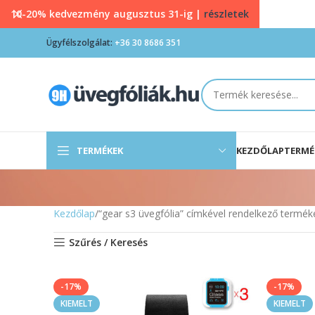
10-20% kedvezmény augusztus 31-ig |
részletek
Ügyfélszolgálat:
+36 30 8686 351
TERMÉKEK
KEZDŐLAP
TERMÉ
Kezdőlap
“gear s3 üvegfólia” címkével rendelkező termék
Szűrés / Keresés
-17%
-17%
KIEMELT
KIEMELT