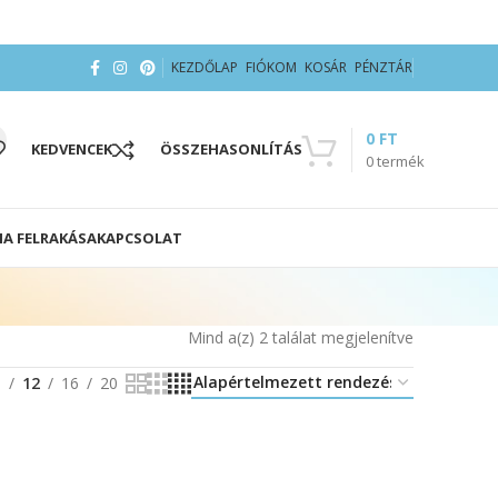
KEZDŐLAP
FIÓKOM
KOSÁR
PÉNZTÁR
0
FT
KEDVENCEK
ÖSSZEHASONLÍTÁS
0
termék
IA FELRAKÁSA
KAPCSOLAT
Mind a(z) 2 találat megjelenítve
8
12
16
20