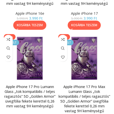
mm vastag 9H keménységű
mm vastag 9H keménységű
Apple iPhone 16e
Apple iPhone 17
3.990
Ft
3.990
Ft
5.990
Ft
5.990
Ft
KOSÁRBA TESZEM
KOSÁRBA TESZEM
-33%
-33%
KIEMELT
KIEMELT
Apple iPhone 17 Pro Lumann
Apple iPhone 17 Pro Max
Glass „tok kompatibilis / teljes
Lumann Glass „tok
ragasztós” 5D „Golden Armor”
kompatibilis / teljes ragasztós”
üvegfólia fekete kerettel 0,26
5D „Golden Armor” üvegfólia
mm vastag 9H keménységű
fekete kerettel 0,26 mm
vastag 9H keménységű