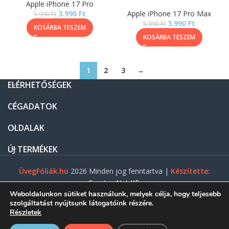
Apple iPhone 17 Pro
3.990
Ft
Apple iPhone 17 Pro Max
5.990
Ft
3.990
Ft
5.990
Ft
KOSÁRBA TESZEM
KOSÁRBA TESZEM
1
2
3
→
ELÉRHETŐSÉGEK
CÉGADATOK
OLDALAK
ÚJ TERMÉKEK
ÜvegFóliák.hu
2026 Minden jog fenntartva |
Készítette:
Gasztro Net Kft.
Weboldalunkon sütiket használunk, melyek célja, hogy teljesebb
szolgáltatást nyújtsunk látogatóink részére.
Részletek
0