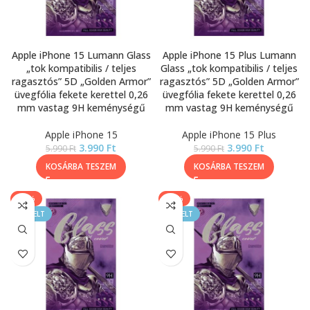
Apple iPhone 15 Lumann Glass
Apple iPhone 15 Plus Lumann
„tok kompatibilis / teljes
Glass „tok kompatibilis / teljes
ragasztós” 5D „Golden Armor”
ragasztós” 5D „Golden Armor”
üvegfólia fekete kerettel 0,26
üvegfólia fekete kerettel 0,26
mm vastag 9H keménységű
mm vastag 9H keménységű
Apple iPhone 15
Apple iPhone 15 Plus
3.990
Ft
3.990
Ft
5.990
Ft
5.990
Ft
KOSÁRBA TESZEM
KOSÁRBA TESZEM
-33%
-33%
KIEMELT
KIEMELT