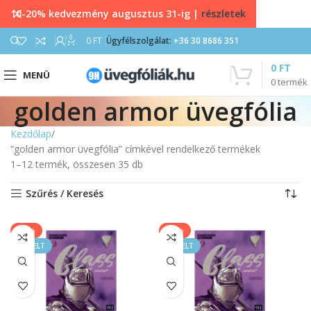
10-20% kedvezmény augusztus 31-ig |
részletek
0
0
FT
Ügyfélszolgálat:
+36 30 8686 351
0
FT
MENÜ
0
termék
golden armor üvegfólia
Kezdőlap
“golden armor üvegfólia” címkével rendelkező termékek
1–12 termék, összesen 35 db
Szűrés / Keresés
-33%
-33%
KIEMELT
KIEMELT