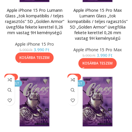
Apple iPhone 15 Pro Lumann
Apple iPhone 15 Pro Max
Glass „tok kompatibilis / teljes
Lumann Glass „tok
ragasztós” 5D „Golden Armor”
kompatibilis / teljes ragasztós”
üvegfólia fekete kerettel 0,26
5D „Golden Armor” üvegfólia
mm vastag 9H keménységű
fekete kerettel 0,26 mm
vastag 9H keménységű
Apple iPhone 15 Pro
3.990
Ft
Apple iPhone 15 Pro Max
5.990
Ft
3.990
Ft
5.990
Ft
KOSÁRBA TESZEM
KOSÁRBA TESZEM
-33%
-33%
KIEMELT
KIEMELT