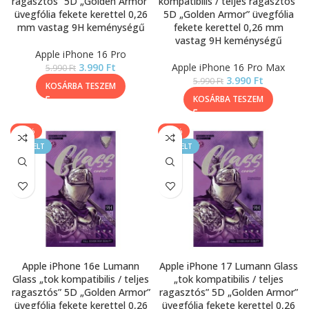
ragasztós” 5D „Golden Armor”
kompatibilis / teljes ragasztós”
üvegfólia fekete kerettel 0,26
5D „Golden Armor” üvegfólia
mm vastag 9H keménységű
fekete kerettel 0,26 mm
vastag 9H keménységű
Apple iPhone 16 Pro
3.990
Ft
Apple iPhone 16 Pro Max
5.990
Ft
3.990
Ft
5.990
Ft
KOSÁRBA TESZEM
KOSÁRBA TESZEM
-33%
-33%
KIEMELT
KIEMELT
Apple iPhone 16e Lumann
Apple iPhone 17 Lumann Glass
Glass „tok kompatibilis / teljes
„tok kompatibilis / teljes
ragasztós” 5D „Golden Armor”
ragasztós” 5D „Golden Armor”
üvegfólia fekete kerettel 0,26
üvegfólia fekete kerettel 0,26