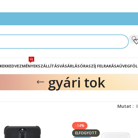
ÚJ
KEK
KEDVEZMÉNYEK
SZÁLLÍTÁS
VÁSÁRLÁS
ÓRASZÍJ FELRAKÁSA
ÜVEGFÓL
gyári tok
Mutat
-14%
ELFOGYOTT