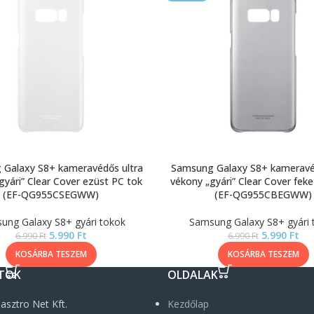
Galaxy S8+ kameravédős ultra
Samsung Galaxy S8+ kameravé
gyári” Clear Cover ezüst PC tok
vékony „gyári” Clear Cover fek
(EF-QG955CSEGWW)
(EF-QG955CBEGWW)
ung Galaxy S8+ gyári tokok
Samsung Galaxy S8+ gyári 
5.990
Ft
5.990
Ft
6.990
Ft
6.990
Ft
KOSÁRBA TESZEM
KOSÁRBA TESZEM
TOK
OLDALAK
asztro Net Kft.
Kezdőlap