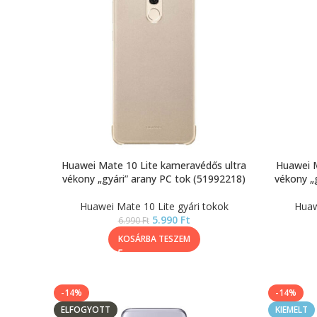
Huawei Mate 10 Lite kameravédős ultra
Huawei M
vékony „gyári” arany PC tok (51992218)
vékony „
Huawei Mate 10 Lite gyári tokok
Huaw
5.990
Ft
6.990
Ft
KOSÁRBA TESZEM
-14%
-14%
ELFOGYOTT
KIEMELT