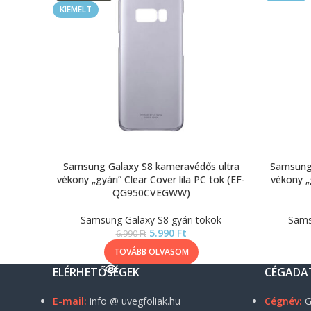
KIEMELT
Samsung Galaxy S8 kameravédős ultra
Samsung 
vékony „gyári” Clear Cover lila PC tok (EF-
vékony „
QG950CVEGWW)
Samsung Galaxy S8 gyári tokok
Sams
5.990
Ft
6.990
Ft
TOVÁBB OLVASOM
ELÉRHETŐSÉGEK
CÉGADA
E-mail:
info @ uvegfoliak.hu
Cégnév:
G