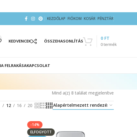
KEZDŐLAP
FIÓKOM
KOSÁR
PÉNZTÁR
0
FT
KEDVENCEK
ÖSSZEHASONLÍTÁS
0
termék
IA FELRAKÁSA
KAPCSOLAT
Mind a(z) 8 találat megjelenítve
8
12
16
20
-14%
ELFOGYOTT