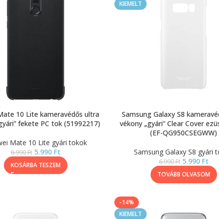
KIEMELT
ate 10 Lite kameravédős ultra
Samsung Galaxy S8 kameravéd
gyári” fekete PC tok (51992217)
vékony „gyári” Clear Cover ezü
(EF-QG950CSEGWW)
ei Mate 10 Lite gyári tokok
5.990
Ft
Samsung Galaxy S8 gyári 
6.990
Ft
5.990
Ft
6.990
Ft
KOSÁRBA TESZEM
TOVÁBB OLVASOM
-14%
KIEMELT