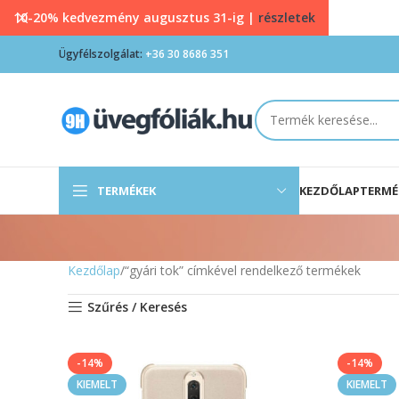
10-20% kedvezmény augusztus 31-ig |
részletek
Ügyfélszolgálat:
+36 30 8686 351
TERMÉKEK
KEZDŐLAP
TERMÉ
Kezdőlap
“gyári tok” címkével rendelkező termékek
Szűrés / Keresés
-14%
-14%
KIEMELT
KIEMELT