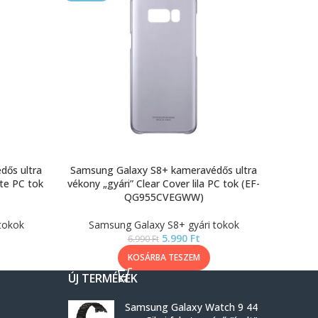
dős ultra
Samsung Galaxy S8+ kameravédős ultra
ete PC tok
vékony „gyári” Clear Cover lila PC tok (EF-
QG955CVEGWW)
tokok
Samsung Galaxy S8+ gyári tokok
5.990
Ft
6.990
Ft
KOSÁRBA TESZEM
ÚJ TERMÉKEK
Samsung Galaxy Watch 9 44