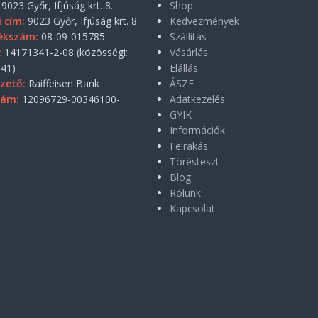
9023 Győr, Ifjúság krt. 8.
Shop
i cím:
9023 Győr, Ifjúság krt. 8.
Kedvezmények
ékszám:
08-09-015785
Szállítás
:
14171341-2-08 (közösségi:
Vásárlás
41)
Elállás
zető:
Raiffeisen Bank
ÁSZF
zám:
12096729-00346100-
Adatkezelés
GYIK
Információk
Felrakás
Törésteszt
Blog
Rólunk
Kapcsolat