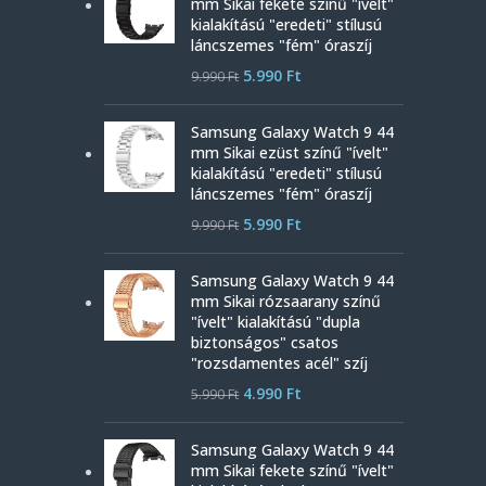
mm Sikai fekete színű "ívelt"
kialakítású "eredeti" stílusú
láncszemes "fém" óraszíj
5.990
Ft
9.990
Ft
Samsung Galaxy Watch 9 44
mm Sikai ezüst színű "ívelt"
kialakítású "eredeti" stílusú
láncszemes "fém" óraszíj
5.990
Ft
9.990
Ft
Samsung Galaxy Watch 9 44
mm Sikai rózsaarany színű
"ívelt" kialakítású "dupla
biztonságos" csatos
"rozsdamentes acél" szíj
4.990
Ft
5.990
Ft
Samsung Galaxy Watch 9 44
mm Sikai fekete színű "ívelt"