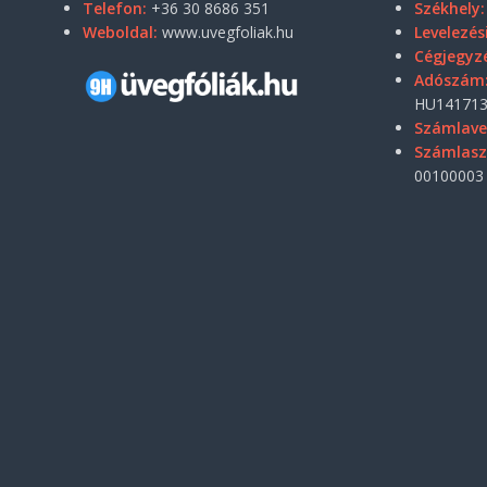
Telefon:
+36 30 8686 351
Székhely:
Weboldal:
www.uvegfoliak.hu
Levelezés
Cégjegyz
Adószám
HU141713
Számlave
Számlas
00100003