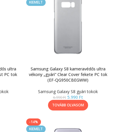
KIEMELT
ős ultra
Samsung Galaxy S8 kameravédős ultra
st PC tok
vékony „gyári” Clear Cover fekete PC tok
(EF-QG950CBEGWW)
tokok
Samsung Galaxy S8 gyári tokok
5.990
Ft
6.990
Ft
TOVÁBB OLVASOM
-14%
KIEMELT