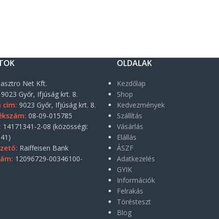
TOK
OLDALAK
asztro Net Kft.
Kezdőlap
9023 Győr, Ifjúság krt. 8.
Shop
i cím:
9023 Győr, Ifjúság krt. 8.
Kedvezmények
ékszám:
08-09-015785
Szállítás
:
14171341-2-08 (közösségi:
Vásárlás
41)
Elállás
zető:
Raiffeisen Bank
ÁSZF
zám:
12096729-00346100-
Adatkezelés
GYIK
Információk
Felrakás
Törésteszt
Blog