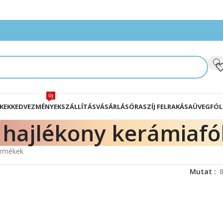
ÚJ
KEK
KEDVEZMÉNYEK
SZÁLLÍTÁS
VÁSÁRLÁS
ÓRASZÍJ FELRAKÁSA
ÜVEGFÓL
hajlékony kerámiafó
termékek
Mutat