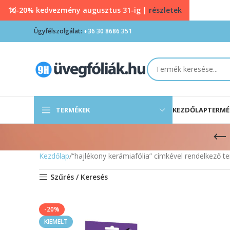
10-20% kedvezmény augusztus 31-ig |
részletek
Ügyfélszolgálat:
+36 30 8686 351
TERMÉKEK
KEZDŐLAP
TERMÉ
Kezdőlap
“hajlékony kerámiafólia” címkével rendelkező 
Szűrés / Keresés
-20%
KIEMELT