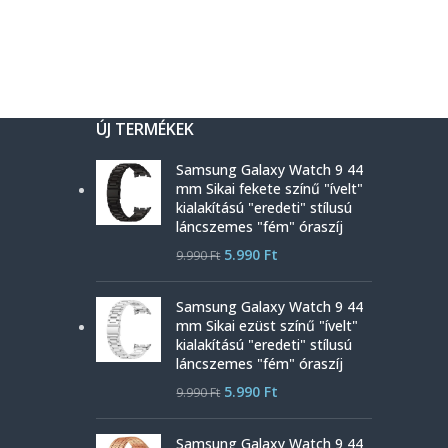
ÚJ TERMÉKEK
Samsung Galaxy Watch 9 44
mm Sikai fekete színű "ívelt"
kialakítású "eredeti" stílusú
láncszemes "fém" óraszíj
5.990
Ft
9.990
Ft
Samsung Galaxy Watch 9 44
mm Sikai ezüst színű "ívelt"
kialakítású "eredeti" stílusú
láncszemes "fém" óraszíj
5.990
Ft
9.990
Ft
Samsung Galaxy Watch 9 44