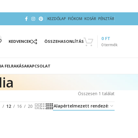
KEZDŐLAP
FIÓKOM
KOSÁR
PÉNZTÁR
0
FT
KEDVENCEK
ÖSSZEHASONLÍTÁS
0
termék
IA FELRAKÁSA
KAPCSOLAT
lia
Összesen 1 találat
8
12
16
20