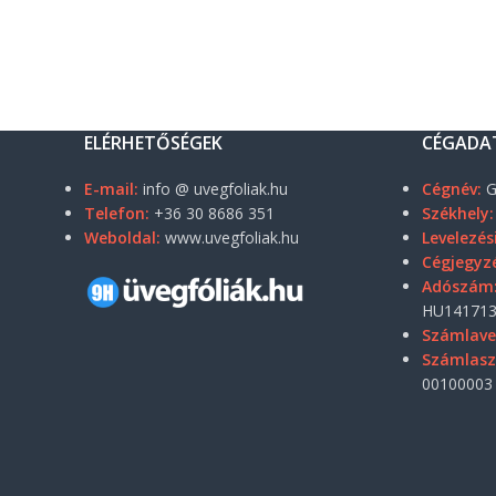
ELÉRHETŐSÉGEK
CÉGADA
E-mail:
info @ uvegfoliak.hu
Cégnév:
G
Telefon:
+36 30 8686 351
Székhely:
Weboldal:
www.uvegfoliak.hu
Levelezés
Cégjegyz
Adószám
HU141713
Számlave
Számlas
00100003