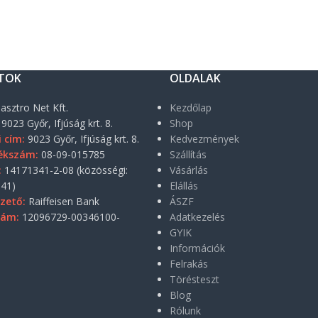
TOK
OLDALAK
asztro Net Kft.
Kezdőlap
9023 Győr, Ifjúság krt. 8.
Shop
i cím:
9023 Győr, Ifjúság krt. 8.
Kedvezmények
ékszám:
08-09-015785
Szállítás
:
14171341-2-08 (közösségi:
Vásárlás
41)
Elállás
zető:
Raiffeisen Bank
ÁSZF
zám:
12096729-00346100-
Adatkezelés
GYIK
Információk
Felrakás
Törésteszt
Blog
Rólunk