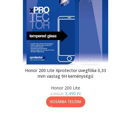
Honor 200 Lite Xprotector üvegfólia 0,33
mm vastag 9H keménységű
Honor 200 Lite
3.490
Ft
3.990
Ft
KOSÁRBA TESZEM