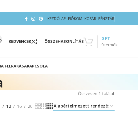
KEZDŐLAP
FIÓKOM
KOSÁR
PÉNZTÁR
0
FT
KEDVENCEK
ÖSSZEHASONLÍTÁS
0
termék
IA FELRAKÁSA
KAPCSOLAT
a
Összesen 1 találat
8
12
16
20