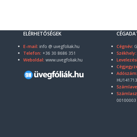
ELÉRHETŐSÉGEK
CÉGADA
E-mail:
info @ uvegfoliak.hu
Cégnév:
G
Telefon:
+36 30 8686 351
Székhely:
Weboldal:
www.uvegfoliak.hu
Levelezés
Cégjegyz
Adószám
HU141713
Számlave
Számlas
00100003