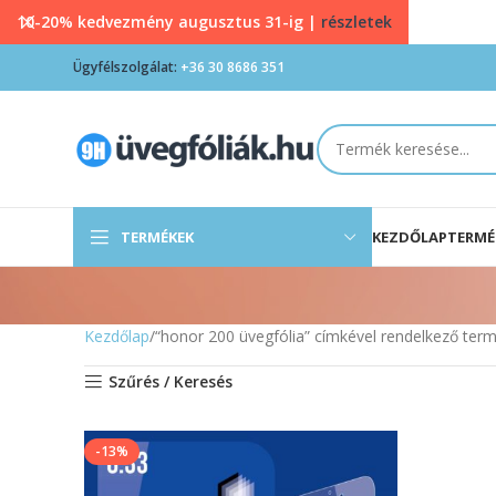
10-20% kedvezmény augusztus 31-ig |
részletek
Ügyfélszolgálat:
+36 30 8686 351
TERMÉKEK
KEZDŐLAP
TERMÉ
Kezdőlap
“honor 200 üvegfólia” címkével rendelkező ter
Szűrés / Keresés
-13%