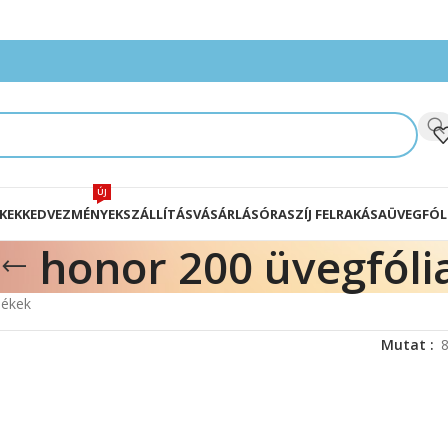
ÚJ
KEK
KEDVEZMÉNYEK
SZÁLLÍTÁS
VÁSÁRLÁS
ÓRASZÍJ FELRAKÁSA
ÜVEGFÓL
honor 200 üvegfóli
mékek
Mutat