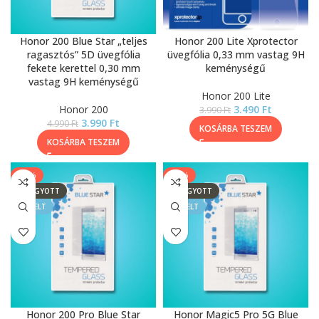
Honor 200 Blue Star „teljes
Honor 200 Lite Xprotector
ragasztós” 5D üvegfólia
üvegfólia 0,33 mm vastag 9H
fekete kerettel 0,30 mm
keménységű
vastag 9H keménységű
Honor 200 Lite
Honor 200
3.490
Ft
3.990
Ft
3.990
Ft
4.990
Ft
KOSÁRBA TESZEM
KOSÁRBA TESZEM
-20%
-50%
ELFOGYOTT
ELFOGYOTT
KIEMELT
KIEMELT
Honor 200 Pro Blue Star
Honor Magic5 Pro 5G Blue