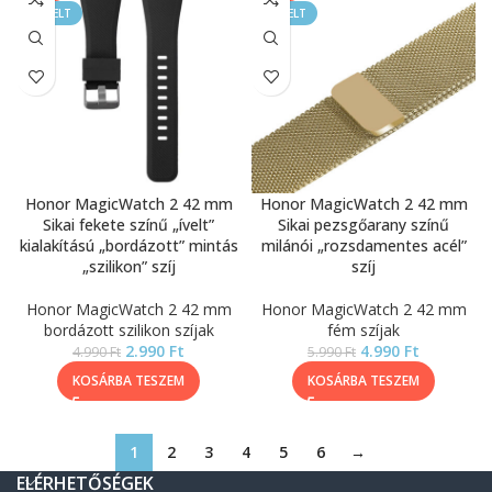
KIEMELT
KIEMELT
Honor MagicWatch 2 42 mm
Honor MagicWatch 2 42 mm
Sikai fekete színű „ívelt”
Sikai pezsgőarany színű
kialakítású „bordázott” mintás
milánói „rozsdamentes acél”
„szilikon” szíj
szíj
Honor MagicWatch 2 42 mm
Honor MagicWatch 2 42 mm
bordázott szilikon szíjak
fém szíjak
2.990
Ft
4.990
Ft
4.990
Ft
5.990
Ft
KOSÁRBA TESZEM
KOSÁRBA TESZEM
1
2
3
4
5
6
→
ELÉRHETŐSÉGEK