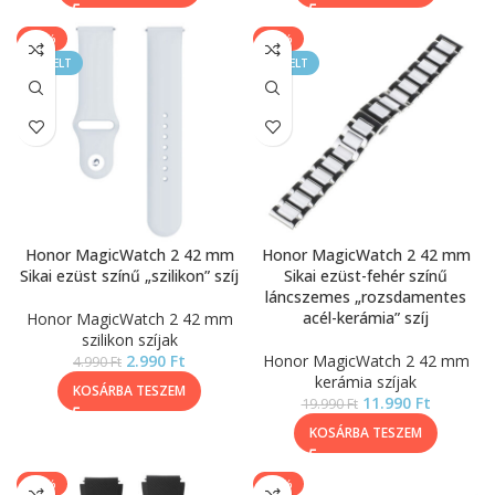
-40%
-40%
KIEMELT
KIEMELT
Honor MagicWatch 2 42 mm
Honor MagicWatch 2 42 mm
Sikai ezüst színű „szilikon” szíj
Sikai ezüst-fehér színű
láncszemes „rozsdamentes
acél-kerámia” szíj
Honor MagicWatch 2 42 mm
szilikon szíjak
2.990
Ft
Honor MagicWatch 2 42 mm
4.990
Ft
kerámia szíjak
KOSÁRBA TESZEM
11.990
Ft
19.990
Ft
KOSÁRBA TESZEM
-40%
-17%