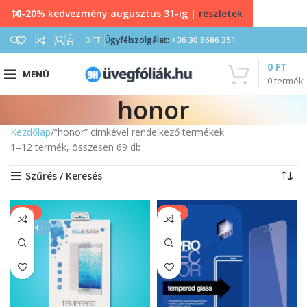
10-20% kedvezmény augusztus 31-ig |
részletek
0
0
FT
Ügyfélszolgálat:
+36 30 8686 351
0
FT
MENÜ
0
termék
honor
Kezdőlap
“honor” címkével rendelkező termékek
1–12 termék, összesen 69 db
Szűrés / Keresés
-20%
-13%
KIEMELT