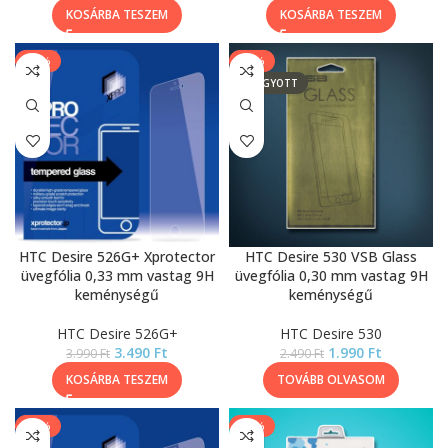
KOSÁRBA TESZEM
KOSÁRBA TESZEM
-13%
-20%
ELFOGYOTT
HTC Desire 526G+ Xprotector
HTC Desire 530 VSB Glass
üvegfólia 0,33 mm vastag 9H
üvegfólia 0,30 mm vastag 9H
keménységű
keménységű
HTC Desire 526G+
HTC Desire 530
3.490
Ft
1.990
Ft
3.990
Ft
2.490
Ft
KOSÁRBA TESZEM
TOVÁBB OLVASOM
-13%
-20%