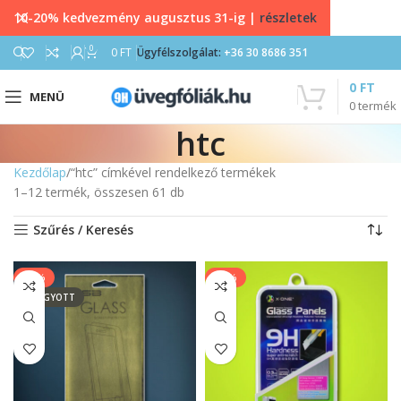
10-20% kedvezmény augusztus 31-ig |
részletek
0
0
FT
Ügyfélszolgálat:
+36 30 8686 351
0
FT
MENÜ
0
termék
htc
Kezdőlap
“htc” címkével rendelkező termékek
1–12 termék, összesen 61 db
Szűrés / Keresés
-20%
-17%
ELFOGYOTT