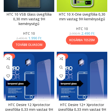
HTC 10 VSB Glass üvegfólia
HTC 10 X-One üvegfólia 0,30
0,30 mm vastag 9H
mm vastag 9H keménységű
keménységű
HTC 10
HTC 10
2.490
Ft
2.990
Ft
1.990
Ft
2.490
Ft
KOSÁRBA TESZEM
TOVÁBB OLVASOM
-13%
-13%
HTC Desire 12 Xprotector
HTC Desire 12+ Xprotector
üvegfólia 0,33 mm vastag 9H
üvegfólia 0,33 mm vastag 9H