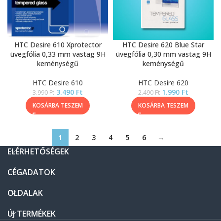
HTC Desire 610 Xprotector
HTC Desire 620 Blue Star
üvegfólia 0,33 mm vastag 9H
üvegfólia 0,30 mm vastag 9H
keménységű
keménységű
HTC Desire 610
HTC Desire 620
3.490
Ft
1.990
Ft
3.990
Ft
2.490
Ft
KOSÁRBA TESZEM
KOSÁRBA TESZEM
1
2
3
4
5
6
→
ELÉRHETŐSÉGEK
CÉGADATOK
OLDALAK
ÚJ TERMÉKEK