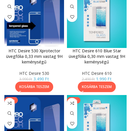
HTC Desire 530 Xprotector
HTC Desire 610 Blue Star
üvegfólia 0,33 mm vastag 9H
üvegfólia 0,30 mm vastag 9H
keménységű
keménységű
HTC Desire 530
HTC Desire 610
3.490
Ft
1.990
Ft
3.990
Ft
2.490
Ft
KOSÁRBA TESZEM
KOSÁRBA TESZEM
-13%
-20%