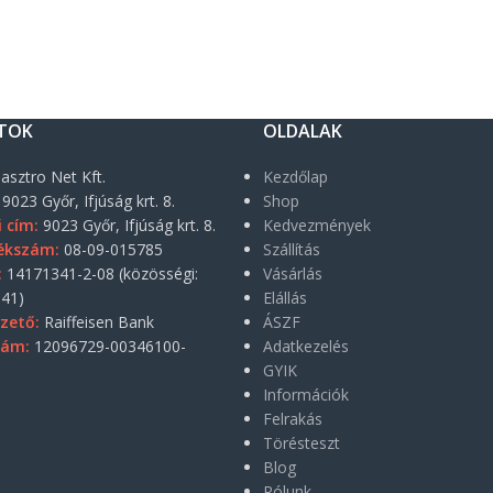
TOK
OLDALAK
asztro Net Kft.
Kezdőlap
9023 Győr, Ifjúság krt. 8.
Shop
i cím:
9023 Győr, Ifjúság krt. 8.
Kedvezmények
ékszám:
08-09-015785
Szállítás
:
14171341-2-08 (közösségi:
Vásárlás
41)
Elállás
zető:
Raiffeisen Bank
ÁSZF
zám:
12096729-00346100-
Adatkezelés
GYIK
Információk
Felrakás
Törésteszt
Blog
Rólunk