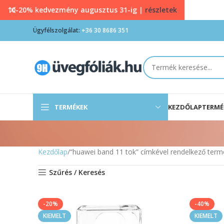
10-20% kedvezmény augusztus 31-ig |
részletek
Ügyfélszolgálat:
+36 30 8686 351
TERMÉKEK
KEZDŐLAP
TERMÉ
Kezdőlap
“huawei band 11 tok” címkével rendelkező ter
Szűrés / Keresés
-20%
-40%
KIEMELT
KIEMELT