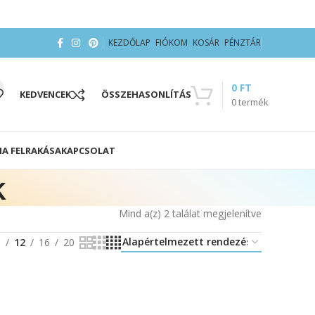
KEZDŐLAP
FIÓKOM
KOSÁR
PÉNZTÁR
0
FT
KEDVENCEK
ÖSSZEHASONLÍTÁS
0
termék
IA FELRAKÁSA
KAPCSOLAT
k
Mind a(z) 2 találat megjelenítve
8
12
16
20