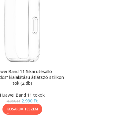
wei Band 11 Sikai ütésálló
dős” kialakítású átlátszó szilikon
tok (2 db)
Huawei Band 11 tokok
2.990
Ft
4.990
Ft
KOSÁRBA TESZEM