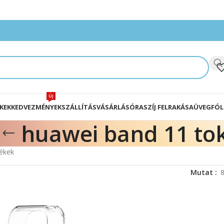
ÚJ
KEK
KEDVEZMÉNYEK
SZÁLLÍTÁS
VÁSÁRLÁS
ÓRASZÍJ FELRAKÁSA
ÜVEGFÓL
huawei band 11 to
mékek
Mutat