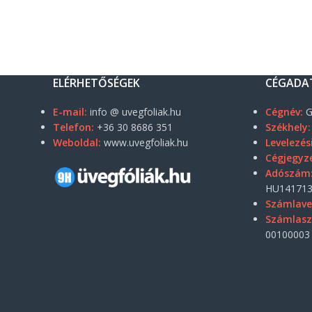
ELÉRHETŐSÉGEK
CÉGADA
E-mail:
info @ uvegfoliak.hu
Cégnév:
G
Telefon:
+36 30 8686 351
Székhely:
Weboldal:
www.uvegfoliak.hu
Levelezés
Cégjegyz
Adószám
HU141713
Számlave
Számlas
00100003