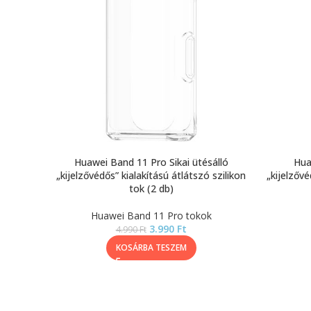
Huawei Band 11 Pro Sikai ütésálló
Hua
„kijelzővédős” kialakítású átlátszó szilikon
„kijelzővé
tok (2 db)
Huawei Band 11 Pro tokok
3.990
Ft
4.990
Ft
KOSÁRBA TESZEM