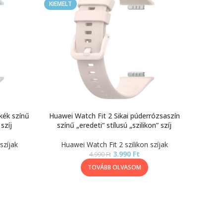
KIEMELT
kék színű
Huawei Watch Fit 2 Sikai púderrózsaszín
 szíj
színű „eredeti” stílusú „szilikon” szíj
szíjak
Huawei Watch Fit 2 szilikon szíjak
3.990
Ft
4.990
Ft
TOVÁBB OLVASOM