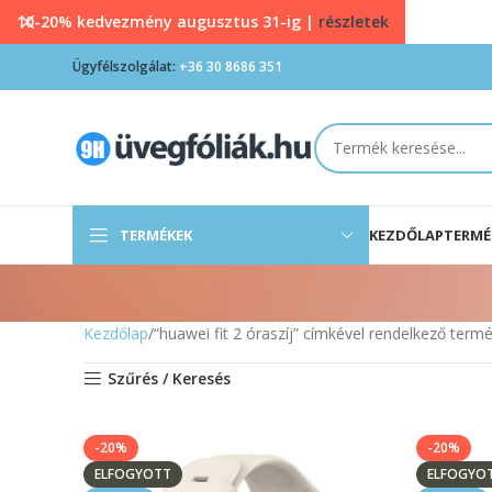
10-20% kedvezmény augusztus 31-ig |
részletek
Ügyfélszolgálat:
+36 30 8686 351
TERMÉKEK
KEZDŐLAP
TERMÉ
Kezdőlap
“huawei fit 2 óraszíj” címkével rendelkező term
Szűrés / Keresés
-20%
-20%
ELFOGYOTT
ELFOGYO