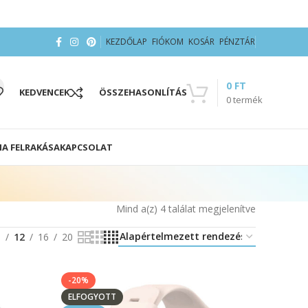
KEZDŐLAP
FIÓKOM
KOSÁR
PÉNZTÁR
0
FT
KEDVENCEK
ÖSSZEHASONLÍTÁS
0
termék
IA FELRAKÁSA
KAPCSOLAT
Mind a(z) 4 találat megjelenítve
8
12
16
20
-20%
ELFOGYOTT