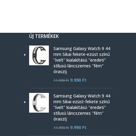
ÚJ TERMÉKEK
Samsung Galaxy Watch 9 44
mm Sikai fekete-ezüst színű
"ívelt" kialakítású "eredeti"
stílusú láncszemes "fém"
óraszíj
9.990
Ft
11.990
Ft
Samsung Galaxy Watch 9 44
mm Sikai ezüst-fekete színű
"ívelt" kialakítású "eredeti"
stílusú láncszemes "fém"
óraszíj
9.990
Ft
11.990
Ft