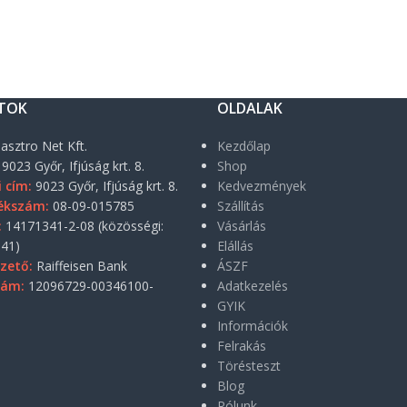
TOK
OLDALAK
asztro Net Kft.
Kezdőlap
9023 Győr, Ifjúság krt. 8.
Shop
i cím:
9023 Győr, Ifjúság krt. 8.
Kedvezmények
ékszám:
08-09-015785
Szállítás
:
14171341-2-08 (közösségi:
Vásárlás
41)
Elállás
zető:
Raiffeisen Bank
ÁSZF
zám:
12096729-00346100-
Adatkezelés
GYIK
Információk
Felrakás
Törésteszt
Blog
Rólunk