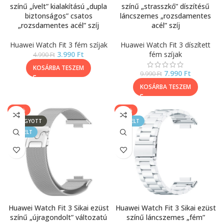
színű „ívelt” kialakítású „dupla
színű „strasszkő” díszítésű
biztonságos” csatos
láncszemes „rozsdamentes
„rozsdamentes acél” szíj
acél” szíj
Huawei Watch Fit 3 fém szíjak
Huawei Watch Fit 3 díszített
3.990
Ft
fém szíjak
4.990
Ft
KOSÁRBA TESZEM
7.990
Ft
9.990
Ft
KOSÁRBA TESZEM
-25%
-20%
ELFOGYOTT
KIEMELT
KIEMELT
Huawei Watch Fit 3 Sikai ezüst
Huawei Watch Fit 3 Sikai ezüst
színű „újragondolt” változatú
színű láncszemes „fém”