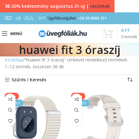
10-20% kedvezmény augusztus 31-ig |
részletek
0
0
FT
Ügyfélszolgálat:
+36 30 8686 351
0
FT
MENÜ
0
termék
huawei fit 3 óraszíj
Kezdőlap
“huawei fit 3 óraszíj” címkével rendelkező termékek
1–12 termék, összesen 36 db
Szűrés / Keresés
-50%
-40%
KIEMELT
KIEMELT