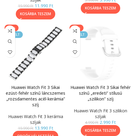
5.990
Ft
11.990
Ft
19.990
Ft
KOSÁRBA TESZEM
KOSÁRBA TESZEM
-30%
-40%
KIEMELT
KIEMELT
Huawei Watch Fit 3 Sikai
Huawei Watch Fit 3 Sikai fehér
ezüst-fehér színű láncszemes
színű „eredeti” stílusú
„rozsdamentes acél-kerámia”
„szilikon” szíj
szíj
Huawei Watch Fit 3 szilikon
Huawei Watch Fit 3 kerámia
szíjak
szíjak
2.990
Ft
4.990
Ft
13.990
Ft
19.990
Ft
KOSÁRBA TESZEM