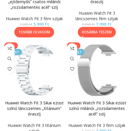
„ejtőernyős” csatos milánói
óraszíj
„rozsdamentes acél” szíj
Huawei Watch Fit 3
Huawei Watch Fit 3 fém szíjak
láncszemes fém szíjak
5.990
Ft
7.990
Ft
7.990
Ft
9.990
Ft
TOVÁBB OLVASOM
KOSÁRBA TESZEM
-40%
-33%
KIEMELT
KIEMELT
Huawei Watch Fit 3 Sikai ezüst
Huawei Watch Fit 3 Sikai ezüst
színű láncszemes „titánium”
színű milánói „rozsdamentes
óraszíj
acél” szíj
Huawei Watch Fit 3 titánium
Huawei Watch Fit 3 fém szíjak
szíjak
3.990
Ft