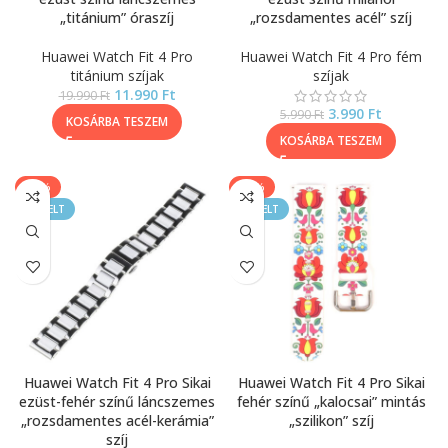
„titánium” óraszíj
„rozsdamentes acél” szíj
Huawei Watch Fit 4 Pro
Huawei Watch Fit 4 Pro fém
titánium szíjak
szíjak
11.990
Ft
19.990
Ft
3.990
Ft
5.990
Ft
KOSÁRBA TESZEM
KOSÁRBA TESZEM
-30%
-17%
KIEMELT
KIEMELT
Huawei Watch Fit 4 Pro Sikai
Huawei Watch Fit 4 Pro Sikai
ezüst-fehér színű láncszemes
fehér színű „kalocsai” mintás
„rozsdamentes acél-kerámia”
„szilikon” szíj
szíj