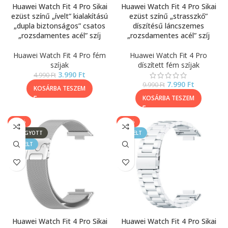
Huawei Watch Fit 4 Pro Sikai
Huawei Watch Fit 4 Pro Sikai
ezüst színű „ívelt” kialakítású
ezüst színű „strasszkő”
„dupla biztonságos” csatos
díszítésű láncszemes
„rozsdamentes acél” szíj
„rozsdamentes acél” szíj
Huawei Watch Fit 4 Pro fém
Huawei Watch Fit 4 Pro
szíjak
díszített fém szíjak
3.990
Ft
4.990
Ft
7.990
Ft
9.990
Ft
KOSÁRBA TESZEM
KOSÁRBA TESZEM
-25%
-20%
ELFOGYOTT
KIEMELT
KIEMELT
Huawei Watch Fit 4 Pro Sikai
Huawei Watch Fit 4 Pro Sikai