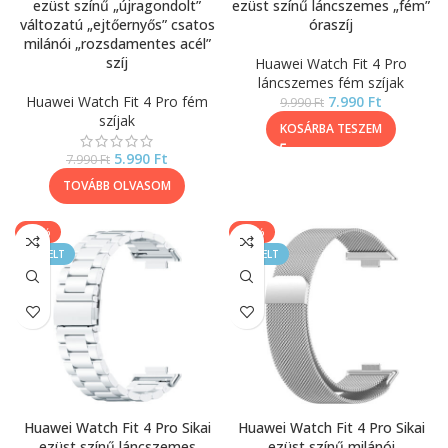
ezüst színű „újragondolt”
ezüst színű láncszemes „fém”
változatú „ejtőernyős” csatos
óraszíj
milánói „rozsdamentes acél”
szíj
Huawei Watch Fit 4 Pro
láncszemes fém szíjak
Huawei Watch Fit 4 Pro fém
7.990
Ft
9.990
Ft
szíjak
KOSÁRBA TESZEM
5.990
Ft
7.990
Ft
TOVÁBB OLVASOM
-40%
-33%
KIEMELT
KIEMELT
Huawei Watch Fit 4 Pro Sikai
Huawei Watch Fit 4 Pro Sikai
ezüst színű láncszemes
ezüst színű milánói