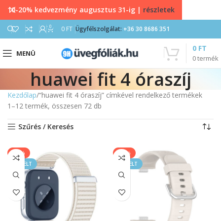
10-20% kedvezmény augusztus 31-ig |
részletek
0
0
FT
Ügyfélszolgálat:
+36 30 8686 351
0
FT
MENÜ
0
termék
huawei fit 4 óraszíj
Kezdőlap
“huawei fit 4 óraszíj” címkével rendelkező termékek
1–12 termék, összesen 72 db
Szűrés / Keresés
-50%
-40%
KIEMELT
KIEMELT